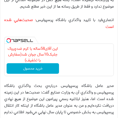
به وزارتخانه نرسيده است، بلکه هيچ کس در مجموعه اطلاعي از اين
موضوع ندارد و فقط از طريق رسانه ها از اين خبر مطلع شديم.
انصاري‌فرد با تاييد واگذاري باشگاه پرسپوليس
صحبت‌هايي شده
:
است
این آقای58ساله با کرم ضدچروک
جلبک10سال جوان شد(سفارش
با تخفیف)
خرید محصول
مدير عامل باشگاه پرسپوليس درباره‌ي بحث واگذاري باشگاه
پرسپوليس و واگذاري آن به وزارت صنايع گفت: صحبت‌ها در اين زمينه
شده است اما، هنوز ابلاغيه رسمي پيرامون اين موضوع از هيچ نهادي
دريافت نكرده‌ايم و من به عنوان مدير عامل باشگاه از اينكه كار انتقال
پرسپوليس به بخش خصوصي تا پايان سال نهايي مي‌شود اطلاعي ندارم