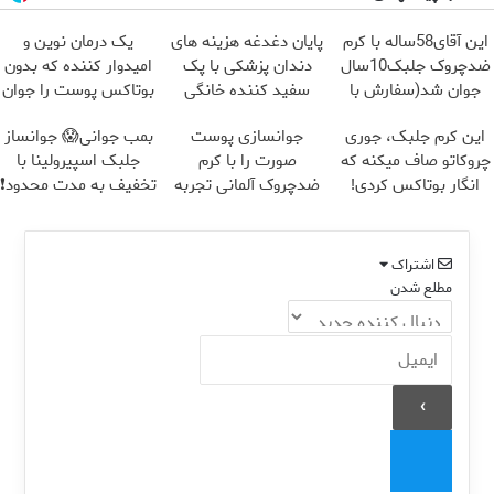
این آقای58ساله با کرم
پایان دغدغه هزینه های
یک درمان نوین و
ضدچروک جلبک10سال
دندان پزشکی با پک
امیدوار کننده که بدون
جوان شد(سفارش با
سفید کننده خانگی
بوتاکس پوست را جوان
تخفیف)
می کند
این کرم جلبک، جوری
جوانسازی پوست
بمب جوانی😱 جوانساز
چروکاتو صاف میکنه که
صورت را با کرم
جلبک اسپیرولینا با
انگار بوتاکس کردی!
ضدچروک آلمانی تجربه
تخفیف به مدت محدود❗
(تخفیف ویژه)
کنید!
اشتراک
مطلع شدن