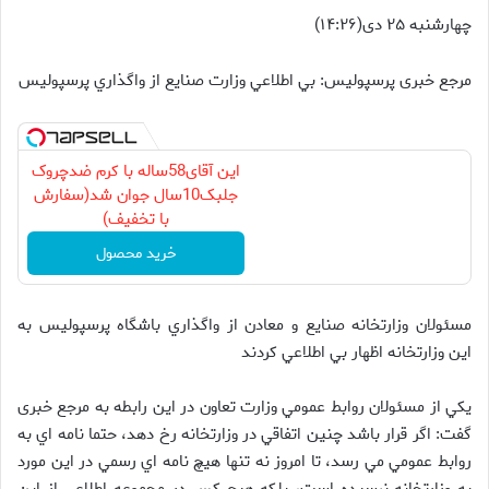
چهارشنبه ۲۵ دی(۱۴:۲۶)
مرجع خبری پرسپولیس: بي اطلاعي وزارت صنايع از واگذاري پرسپوليس
این آقای58ساله با کرم ضدچروک
جلبک10سال جوان شد(سفارش
با تخفیف)
خرید محصول
مسئولان وزارتخانه صنايع و معادن از واگذاري باشگاه پرسپوليس به
اين وزارتخانه اظهار بي اطلاعي کردند
يکي از مسئولان روابط عمومي وزارت تعاون در اين رابطه به مرجع خبری
گفت: اگر قرار باشد چنين اتفاقي در وزارتخانه رخ دهد، حتما نامه اي به
روابط عمومي مي رسد، تا امروز نه تنها هيچ نامه اي رسمي در اين مورد