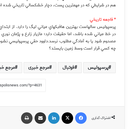
هم در شرايطي که در مهمترين پست، دچار خشکسالي تاريخي شده ان
* فاجعه تاريخي
در خط مياني شده باشد، اما حقيقت دارد؛ مازيار زارع و پژمان نوري
مصدوم شود يا به آمادگي مطلوب نرسد.داوود حقي پرسپوليسي نشود و
چه کسي قرار است وسط زمين بايستد؟
پرسپولیس
فوتبال
مرجع خبری
مرجع خب
فیس بوک
X
لینکدین
اشتراک گذاری از طریق ایمیل
چاپ
اشتراک گذاری