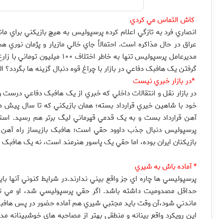
کاش التماس مي کردي
انصاري فرد به تازگي اعلام کرده پرسپوليس به هيچ بازيکني براي ما
عراق در حال مذاکره است. احتمالاً جاي خالي مازيار و پژمان نور
مديرعامل پرسپوليس تنها به خاطر 
گرفتن يک هافبک دفاعي در بازار با چراغ قوه دنبال گزينه ها بگردد؟ البته پیشنهاد 1میلیون دلاری الامارات
*در بازار خبري نيست
در بازار نقل و انتقالات داخلي که خبري از يک هافبک دفاعي درست 
خود با شاهين خيري قرارداد بسته؛ همان بازيکني که تا سال پيش د
آهن قرارداد بست و به يک قدمي قهرماني ليگ برتر هم رسيد. استق
پرسپوليس دنبال جذب داوود حقي است؛ هافبک بازيساز راه آهن 
بازيکنان ايران بوده، اما حقي يک پاسور هنرمند است، نه يک هافبک 
* آماده باش به شيري
پرسپوليسي ها چاره اي جز واقع بيني ندارند.در شرايط کنوني آنها باي
حداقل مصدوميت داشته باشد. اگر حقي پرسپوليسي شد، او مي توان
ماندني شود،آن وقت بايد مجتبي شيري هم آماده حضور در پس هافبک
اين رويکرد واقع بينانه و منطقي بهتر از مصاحبه هاي خوشبينانه 