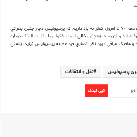
د.
پرسپوليس سالهاست بهترين هافبکهاي مياني ليگ را دارد. از ابتداي دهه ۷۰ تا امروز، کمتر به ياد داريم که پرسپوليس دچار چنين بحراني
 رفته اند و آن وسط همچنان خالي است. فکرش را بکنيد؛ الونگ دوباره
 هافبک عراقي مورد نظر انصاري فرد هم به پرسپوليس نيايد. راستي
ری پرسپولیس
نقل و انتقالات
کپی لینک