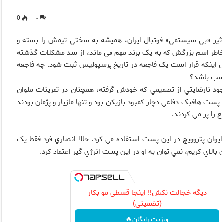
0
۰
ير «بي سيستمي» فوتبال ايران، هميشه به سختي تيمش را بسته و
به خاطر اسم بزرگش که به يک برند مهم مي ماند، از سد مشکلات گذشته
مثل اينکه قرار است يک فاجعه در تاريخ پرسپوليس ثبت شود. چه فاجعه
اسب باشد؟
وجود نارضايتي از تصميمي که خودش گرفته، همچنان در تمرينات ملوان
هافبک دفاعي دچار کمبود بازيکن بود و تنها مازيار و پژمان بودند
ا پر مي کردند.
 ايوان پتروويچ در اين پست استفاده مي کرد. حالا انصاري فرد فقط يک
 بالاي کريم، نمي توان به او در اين پست انرژي گير اعتماد کرد.
دیگه خجالت نکش‼️ اینجا قسطی مو بکار
(تضمینی)
ویزیت رایگان🔥