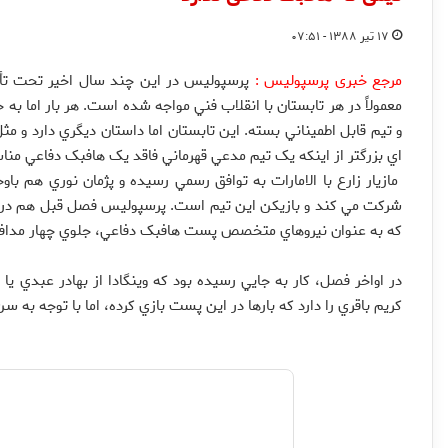
۱۷ تیر ۱۳۸۸ - ۰۷:۵۱
مرجع خبری پرسپولیس :
پرسپوليس در اين چند سال اخير تحت تأث
معمولاً در هر تابستان با انقلاب فني مواجه شده است. هر بار اما 
و تيم قابل اطميناني بسته. اين تابستان اما داستان ديگري دارد و 
اي بزرگتر از اينکه يک تيم مدعي قهرماني فاقد يک هافبک دفاعي من
مازيار زارع با الامارات به توافق رسمي رسيده و پژمان نوري هم با
شرکت مي کند و بازيکن اين تيم است. پرسپوليس فصل قبل هم در پست 
که به عنوان نيروهاي متخصص پست هافبک دفاعي، جلوي چهار مدافع ر
در اواخر فصل، کار به جايي رسيده بود که وينگادا از بهادر عبدي يا
کريم باقري را دارد که بارها در اين پست بازي کرده، اما با توجه به سن