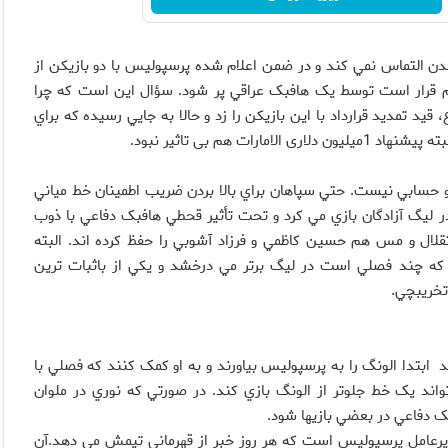
ندن التماس نمي کند و در ضمن اعلام شده پرسپوليس با دو بازيکن از
ي هم قرار است توسط يک هافبک عراقي پر شود. سؤال اين است که چرا
اختلاف ۱۰۰ ميليون توماني با زارع، قيد تمديد قرارداد با اين بازيکن را زد و حالا به جايي رسيده که براي
 هم بی تاثیر نبود.
و حسابي نيست. حتي سپاهان براي بالا بردن ضريب اطمينان خط مياني
ر ليگ آزادگان بازي مي کرد و تحت تأثير قحطي هافبک دفاعي با ذوب
لال و مس هم حسين کاظمي و فرزاد آشوبي را حفظ کرده اند. البته
که چند فصلي است در ليگ برتر مي درخشد و يکي از باثبات ترين
تخريبچي.
د ابتدا الونگ را به پرسپولیس بیاورند و به او کمک کنند که فصلي با
د يک خط جلوتر از الونگ بازي کند. در صورتي که نوري در ملوان
 دفاعي در بعضي بازيها شود.
مديرعامل پرسپوليس است که هر روز خبر از قهرماني تيمش مي دهد.آن