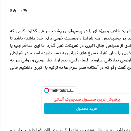
0
۰
رايط خاص و ويژه اى را در پرسپوليس پشت سر مى گذارد، كسى كه
هد در پرسپوليس هم شرايط و وضعيت خوبى براى خود داشته باشد تا
دى از همراهى جلال اكبرى در تمرينات نمى گذرد اما اين مدافع چپ پا
ه خوبى با ساير نفرات سرخ هاى تهرانى به دست آورده است. در شرايطى
ويى تداركاتى علاوه بر فضاى فنى، تيم از از نظر روحى و روانى نيز به
ن گفت وگو كه در آستانه سفر سرخ ها به تركيه با اكبرى داشتيم خالى
پرفروش ترین محصول ضدچروک آلمانی
خرید محصول
ه باشد. به هر حال همه تيم هاى ليگ برترى الان شرايط ما را دارند و