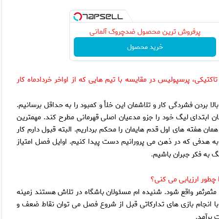
پرفروش ترین محصول ضدچروک آلمانی
خرید محصول
اكتيكى، پرسپوليس در مقايسه با تيم هايى كه از اواخر خردادماه كار
لا بردن فشردگى كار و تلاشمان اين خلأ و كمبود را به حداقل برسانيم.
همان ابتداى ليگ خود را جزو مدعيان اصلى قهرمانى مطرح كند. مهمترين
ان هفته هاى اول قدم هايمان را محكم برداريم. البته قبول دارم كار
به هدفى كه در ذهن مى پرورانيم دست پيدا كنيم. اوايل فصل امتياز
يگ به فكر جبران باشيم
.
ا چطور ارزيابى مى كنى؟
 مثمرثمر واقع شود. شنيده ام مسئولان باشگاه در تلاش هستند زمينه
م با انجام بازى هاى تداركاتى قبل از شروع فصل مى توان نقاط ضعف و
 برآمد
.