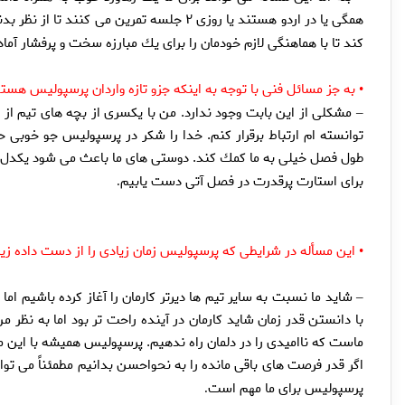
همگى يا در اردو هستند يا روزى ۲ جلسه تمرين
كند تا با هماهنگى لازم خودمان را براى يك مبارزه سخت و پرفشار آماد
به جز مسائل فنى با توجه به اينكه جزو تازه واردان پرسپوليس هست
•
مشكلى از اين بابت وجود ندارد. من با يكسرى از بچه هاى تيم از ق
–
توانسته ام ارتباط برقرار كنم. خدا را شكر در پرسپوليس جو خوبى 
طول فصل خيلى به ما كمك كند. دوستى هاى ما باعث مى شود يكدل و ب
براى استارت پرقدرت در فصل آتى دست يابيم
.
اين مسأله در شرايطى كه پرسپوليس زمان زيادى را از دست داده ز
•
شايد ما نسبت به ساير تيم ها ديرتر كارمان را آغاز كرده باشيم اما
–
با دانستن قدر زمان شايد كارمان در آينده راحت تر بود اما به نظر
ماست كه نااميدى را در دلمان راه ندهيم. پرسپوليس هميشه با اين مسأ
اگر قدر فرصت هاى باقى مانده را به نحواحسن بدانيم مطمئناً مى توان
پرسپوليس براى ما مهم است
.