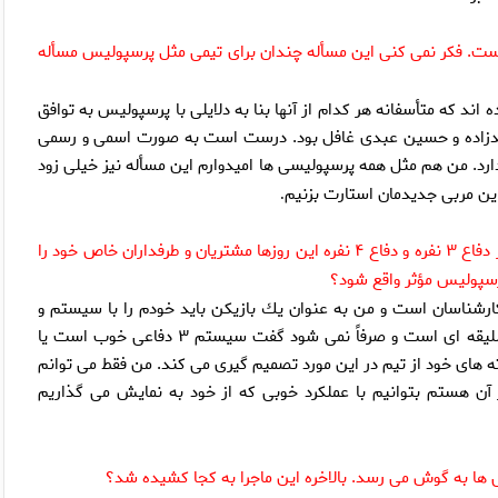
است. فكر نمى كنى اين مسأله چندان براى تيمى مثل پرسپوليس مسأله
ند كه متأسفانه هر كدام از آنها بنا به دلايلى با پرسپوليس به توافق
عابدزاده و حسين عبدى غافل بود. درست است به صورت اسمى و رسمى
ارد. من هم مثل همه پرسپوليسى ها اميدوارم اين مسأله نيز خيلى زود
اين مربى جديدمان استارت بزنيم
.
حالا يك سؤال فنى و تخصصى. با توجه به اينكه ۲ شيوه استفاده از دفاع ۳ نفره و دفاع ۴ نفره اين روزها مشتريان و طرفداران خاص خود را
رشناسان است و من به عنوان يك بازيكن بايد خودم را با سيستم و
روشى كه كادرفنى اعلام مى كند وفق دهم. به هر حال اين مسأله سليقه اى است و صرفاً نمى شود گفت سيستم ۳ دفاعى خوب است يا
داشته هاى خود از تيم در اين مورد تصميم گيرى مى كند. من فقط مى توانم
آن هستم بتوانيم با عملكرد خوبى كه از خود به نمايش مى گذاريم
ا به گوش مى رسد. بالاخره اين ماجرا به كجا كشيده شد؟