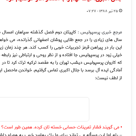
۲۵ تیر ۱۳۸۸ - ۰۷:۲۷
مرجع خبری پرسپولیس :
كاپيتان دوم فصل گذشته سپاهان امسال ش
سال هاى زيادى را در جمع طلايى پوشان اصفهانى گذرانده، مى خوا
اين بار در پيراهن قرمز تجربيات خوبى را كسب كند. هر چند زمان زيا
خيلى زود در پرسپوليس جا افتاده و از نظر روحى و ارتباطى نيز رابط
كه كاروان پرسپوليس ديشب تهران را به مقصد تركيه ترك كرد تا در ارد
آمادگى ايده آل برسد با جلال اكبرى تماس گرفتيم. خواندن ماحصل اي
از لطف نيست
:
مى گويند فشار تمرينات حسابى خسته تان كرده. همين طور است؟
•
بله اما اين مسأله مى تواند براى ما يك رهاورد خوب به همراه داشت
–