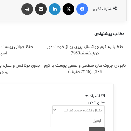
فیس بوک
X
لینکدین
اشتراک گذاری از طریق ایمیل
چاپ
اشتراک گذاری
مطالب پیشنهادی
فقط با یه کرم جوانساز، پیری رو از خودت دور
حفظ جوانی پوست از 
کن(تخفیف50%)
اسپی
نابودی چروک های سطحی و عمقی پوست با کرم
بدون بوتاکس و عمل، ب
آلمانی(45%تخفیف)
رو جو
اشتراک
مطلع شدن