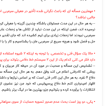
مهمترين مسأله اى كه باعث نگرانى شده تأخير در معرفى سرمربى 
•
جالبى نباشد؟
به هر حال در اين مدت مسئولان باشگاه چندين گزينه را معرفى كرده ا
–
نرسيده اند، ضمن اينكه در اين مدت نبايد از تلاش ها و زحمات 
سرمربى نبودند اما زحمات زيادى براى تيم كشيده اند كه جاى تقدير د
حل و فصل شود و هرچه سريع تر سرمربى مان را بشناسيم و كار را با 
•
دارد فكر مى كنى كدام يك از اين ۲ سيستم خط دفاعى بتواند براى پرسپوليس مؤثر واقع شود؟
تشخيص اين مسأله و صحبت در مورد آن در حيطه كار مربيان و كا
–
دفاع ۴ نفره. به هر حال اين كادر فنى است كه بر اساس نيازها و 
اظهار اميدوارى كنم خط دفاع پرسپوليس كه خود من نيز عضوى از 
انتظارات را برآورده كرده و بتوانيم جزو بهترين ها در ليگ برتر باشيم
.
يكى، دو روز است بحث عدم صدور تسويه حسابت از سوى سپاهانى ه
•