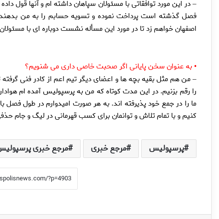
در اين مورد توافقاتى با مسئولان سپاهان داشته ام و آنها قول داده
–
فصل گذشته است پرداخت نموده و تسويه حسابم را به من بدهند. ب
اصفهان خواهم زد تا در مورد اين مسأله نشست دوباره اى با مسئولا
به عنوان سخن پايانى اگر صحبت خاصى دارى مى شنويم؟
•
من هم مثل بقيه بچه ها و اعضاى ديگر تيم اعم از كادر فنى گرفته ت
–
را رقم بزنيم. در اين مدت كوتاه كه من به پرسپوليس آمده ام هوادارا
ما را در جمع خود پذيرفته اند. به هر صورت اميدوارم در طول فصل ب
كنيم و با تمام تلاش و توانمان براى كسب قهرمانى در ليگ و جام حذ
پرسپولیس
مرجع خبری
مرجع خبری پرسپولیس