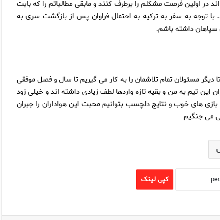
 اند در اولين فرصت مشكلم را برطرف كنند و مابقى مطالباتم را كه بابت
ا توجه به سفر به تركيه به احتمال فراوان پس از بازگشت سرى به
ن سپاهان داشته باشم
.
ا ديگر مسئولان تمام تلاشمان را به كار مى گيريم تا سال و فصل موفقى
ن اين تيم به من و بقيه تازه واردها لطف زيادى داشته اند و خيلى زود
ا بازى هاى خوب و نتايج دلچسب بتوانيم محبت اين هواداران را جبران
فى مى جنگيم
کپی لینک