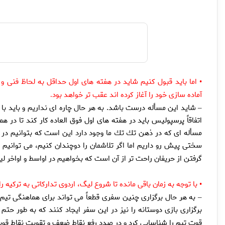
اما بايد قبول كنيم شايد در هفته هاى اول حداقل به لحاظ فنى و ت
•
آماده سازى خود را آغاز كرده اند عقب تر خواهد بود
.
شايد اين مسأله درست باشد. به هر حال چاره اى نداريم و بايد با با
–
اتفاقاً پرسپوليس بايد در هفته هاى اول فوق العاده كار كند تا در 
مسأله اى كه در ذهن تك تك ما وجود دارد اين است كه بتوانيم در هم
سختى پيش رو داريم اما اگر تلاشمان را دوچندان كنيم، مى توانيم 
گرفتن از حريفان راحت تر از آن است كه بخواهيم در اواسط و اواخر ل
با توجه به زمان باقى مانده تا شروع ليگ، اردوى تداركاتى به تركيه ر
•
به هر حال برگزارى چنين سفرى قطعاً مى تواند براى هماهنگى تيم
–
برگزارى بازى دوستانه را نيز در اين سفر ايجاد كنند كه به طور حت
قوت تيم را شناسايى كرد و در صدد رفع نقاط ضعف و تقويت نقاط قوت