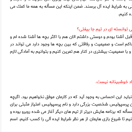
 مى كنند تا از نظر بدنى به شرايط ايده آل برسند. ضمن اينكه اين مسأله به همه ما كمك مى
ه كنيم
.
ى توانسته اى در تيم جا بيفتى؟
بل آشنا بودم و دوستى داشتم الان هم با اكثر بچه ها آشنا شده ام و
حاكم است و صميميت و رفاقتى كه بين بچه ها وجود دارد مى تواند در
ا صميميت بيشترى در كنار هم تمرين كنيم و بتوانيم به آمادگى لازم
ياد خوشبينانه نيست
.
 نبايد اين احساس به وجود آيد كه در كارمان موفق نخواهيم بود. اگرچه
 من پرسپوليس شخصيت بزرگى دارد و نام پرسپوليس امتياز مثبتى براى
له كه برنامه هايش ديرتر از تيم هاى ديگر آغاز مى شده روبرو بوده و
يم تا شروع بازى هايمان از هر نظر شرايط ايده آلى را كسب كنيم. اسم