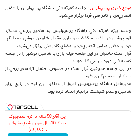
مرجع خبری پرسپولیس :
جلسه كميته فني باشگاه پرسپوليس با حضور
انصاري‌فرد و كادر فني فردا برگزار مي‌شود.
جلسه ويژه كميته فني باشگاه پرسپوليس به منظور بررسي عملكرد
قرمز‌پوشان در يك ماه گذشته و بازي مقابل شاهين بوشهر بعدازظهر
فردا با حضور عباس انصاري‌فرد و اعضاي كادر فني برگزار مي‌شود.
قرار است حاضران در اين جلسه فيلم بازي با شاهين بوشهر را در جلسه
كميته فني مورد بررسي قرار دهند.
در اين جلسه همچنين قرار است در خصوص احتمال ترانسفر برخي از
بازيكنان تصميم‌گيري شود.
مديرعامل باشگاه پرسپوليس امروز از عملكرد اين تيم در بازي برابر
شاهين و عدم شجاعت كرانچار انتقاد كرده بود.
این آقای58ساله با کرم ضدچروک
جلبک10سال جوان شد(سفارش
با تخفیف)