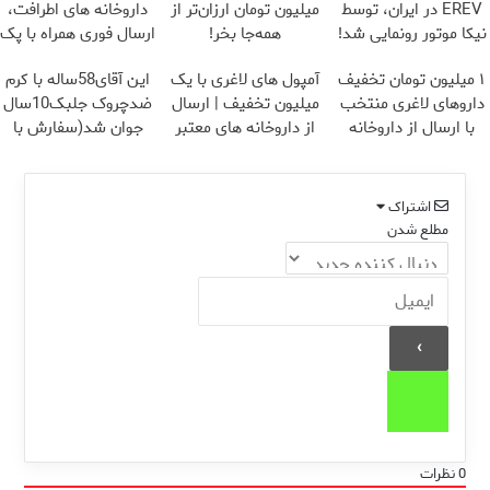
EREV در ایران، توسط
میلیون تومان ارزان‌تر از
داروخانه های اطرافت،
نیکا موتور رونمایی شد!
همه‌جا بخر!
ارسال فوری همراه با پک
یخ!
۱ میلیون تومان تخفیف
آمپول های لاغری با یک
این آقای58ساله با کرم
داروهای لاغری منتخب
میلیون تخفیف | ارسال
ضدچروک جلبک10سال
با ارسال از داروخانه
از داروخانه های معتبر
جوان شد(سفارش با
نزدیکت
تخفیف)
اشتراک
مطلع شدن
0
نظرات