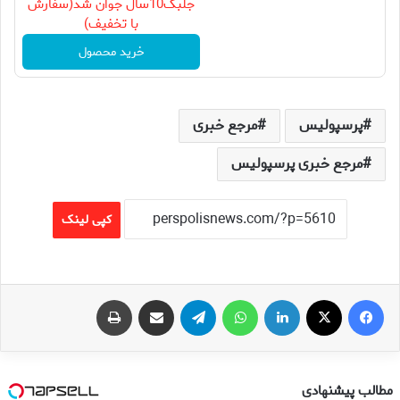
جلبک10سال جوان شد(سفارش
با تخفیف)
خرید محصول
پرسپولیس
مرجع خبری
مرجع خبری پرسپولیس
کپی لینک
فیس بوک
X
لینکدین
واتس آپ
تلگرام
اشتراک گذاری از طریق ایمیل
چاپ
مطالب پیشنهادی