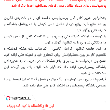
پرسپوليس براي ديدار مقابل مس كرمان بعدازظهر امروز برگزار شد.
بعدازظهر امروز كادر فني پرسپوليس جلسه اي را در خصوص آخرين
برنامه هاي خود براي ديدار مقابل مس كرمان با مديرعامل باشگاه و
كميته فني برگزار كرد.
با توجه به اينكه كميته فني پرسپوليس شناخت كافي از مس كرمان
دارد نكاتي ضروري را به كرانچار گوشزد كرد.
در اين جلسه كرانچار گزارش كاملي از تمرينات يك هفته گذشته و
تقسيم كار در بين دستيارانش براي انصاري فرد و كميته فني ارائه كرد.
همچنين درخواست‌هايي براي رفع مشكلات در تمرينات به مديرعامل
باشگاه پرسپوليس ارائه داد كه قرار شد ظرف يك روز آينده اين
مشكلات حل شود.
فيلم چند بازي مس كرمان در ليگ برتر در فصل گذشته نيز توسط روابط
عمومي باشگاه پرسپولس در اختيار كادر فني قرار داده شد.
این آقای58ساله با کرم ضدچروک