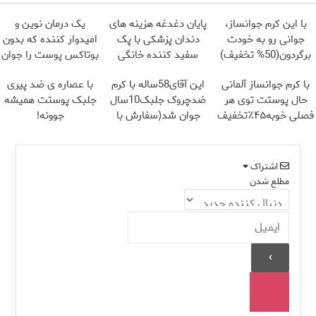
با این کرم جوانساز،
پایان دغدغه هزینه های
یک درمان نوین و
جوانی رو به خودت
دندان پزشکی با پک
امیدوار کننده که بدون
برگردون(50% تخفیف)
سفید کننده خانگی
بوتاکس پوست را جوان
می کند
با کرم جوانساز آلمانی
این آقای58ساله با کرم
با عصاره ی ضد پیری
حال پوستت توی هر
ضدچروک جلبک10سال
جلبک پوستت همیشه
فصلی خوبه۴۵٪تخفیف
جوان شد(سفارش با
جوونه!
تخفیف)
اشتراک
مطلع شدن