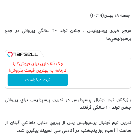
جمعه ۱۸ بهمن(۱۰:۴۹)
مرجع خبری پرسپولیس : جشن تولد ۴۰ سالگي پيرواني در جمع
پرسپوليسي‌ها
جک s5 داری برای فروش؟ با
کارنامه به بهترین قیمت بفروش!
ثبت درخواست
بازيكنان تيم فوتبال پرسپوليس در تمرين پرسپولیس براي پيرواني
جشن تولد ۴۰ سالگي گرفتند
تمرين تيم فوتبال پرسپوليس پس از پيروي مقابل داماشي گيلان از
ساعت 11صبح روز پنجشنبه در آكادمي ملي المپيك پيگيري شد
.