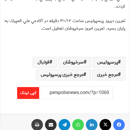
كردند
.
تمرين ديروز پرسپوليس ساعت ۳۰/۱۲ دقيقه در آكادمي ملي المپيك به
پايان رسيد. تمرين امروز سرخپوشان تعطيل است
.
پرسپولیس
سرخپوشان
فوتبال
مرجع خبری
مرجع خبری پرسپولیس
کپی لینک
فیس بوک
X
لینکدین
واتس آپ
تلگرام
اشتراک گذاری از طریق ایمیل
چاپ