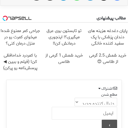
مطالب پیشنهادی
پایان دغدغه هزینه های
تو تابستون بوی عرق
جراحی کمر ممنوع شده!
دندان پزشکی با پک
میگیری؟! اینجوری
میخوای کمرت رو در
سفید کننده خانگی
درمانش کن!!
منزل درمان کنی؟
((پرسش‌نامه))
خرید شمش 2.5 گرمی
خرید شمش 1 گرمی از
با کمردرد خداحافظی
از طلاسی 😍
طلاسی
کن! (فیلم و ببین ◀
پرسش‌نامه رو پرکن)
اشتراک
مطلع شدن