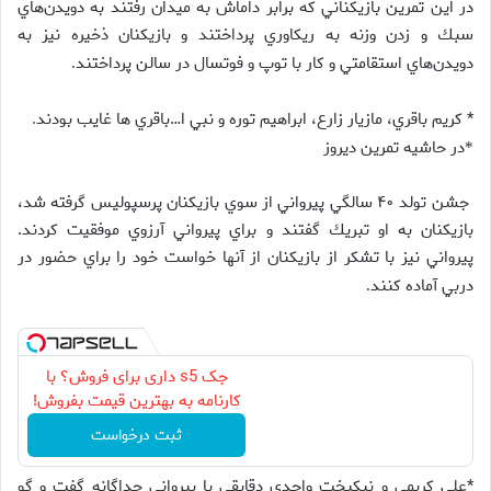
در اين تمرين بازيكناني كه برابر داماش به ميدان رفتند به دويدن‌هاي
سبك و زدن وزنه به ريكاوري پرداختند و بازيكنان ذخيره نيز به
دويدن‌هاي استقامتي و كار با توپ و فوتسال در سالن پرداختند‌
.
* كريم باقري، مازيار زارع، ابراهيم توره و نبي ا…باقري ها غايب بودند
.
در حاشيه تمرين ديروز
*
جشن تولد ۴۰ سالگي پيرواني از سوي بازيكنان پرسپوليس گرفته شد،
بازيكنان به او تبريك گفتند و براي پيرواني آرزوي موفقيت كردند.
پيرواني نيز با تشكر از بازيكنان از آنها خواست خود را براي حضور در
دربي آماده كنند
.
جک s5 داری برای فروش؟ با
کارنامه به بهترین قیمت بفروش!
ثبت درخواست
*علي كريمي و نيكبخت واحدي دقايقي با پيرواني جداگانه گفت و گو