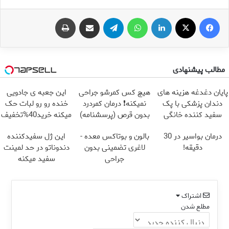
فیس بوک
X
لینکدین
واتس آپ
تلگرام
اشتراک گذاری از طریق ایمیل
چاپ
مطالب پیشنهادی
پایان دغدغه هزینه های
هیچ کس کمرشو جراحی
این جعبه ی جادویی
دندان پزشکی با پک
نمیکنه❗ درمان کمردرد
خنده رو رو لبات حک
سفید کننده خانگی
بدون قرص (پرسشنامه)
میکنه خرید40%تخفیف
درمان بواسیر در 30
بالون و بوتاکس معده -
این ژل سفیدکننده
دقیقه!
لاغری تضمینی بدون
دندوناتو در حد لمینت
جراحی
سفید میکنه
(40%تخفیف)
اشتراک
مطلع شدن