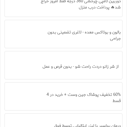
دوربین لامپی چرخشی 360 درجه فقط امروز حراج
شد🔥 پرداخت درب منزل
بالون و بوتاکس معده - لاغری تضمینی بدون
جراحی
از شر زانو دردت راحت شو - بدون قرص و عمل
60% تخفیف پوشاک جین وست + خرید در 4
قسط
درمان بواسیر با لیزر ایتالیایی توسط فوق