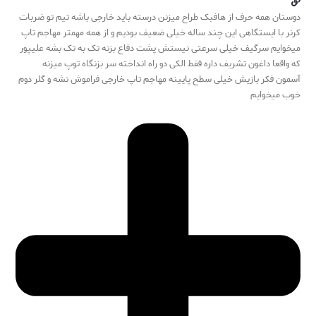
دوستان همه حرف از هافبک طراح میزنن درسته باید خارجی باشه تیم تو ضربات
کرنر با ایستگاهی این چند ساله خیلی ضعیف بودیم و از همه مهمتر مهاجم تاپ
میخوایم سرگیف خیلی سرعتی نیستش پشت دفاع بزنه تک به تک بشه علیپور
که واقعا داغون تشریف داره فقط الکی دو راه انداخته سر بزنگاه توپ میزنه
آسمون فکر بازیش خیلی سطح پایینه مهاجم تاپ خارجی فراموش نشه و گلر دوم
خوب میخوایم