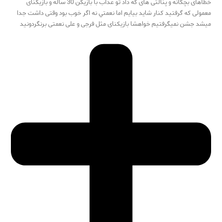
خطاهای بچگانه و پنالتی های که داد تو عذاب با بازيکن 30 ساله و بازیکنای
معمولی که گرفتید کنار شاید بیایم اما نعمتي نه اگر خوب بود وقتی داشت جدا
میشد جشن نمیگرفتیم خواهشا بازیکنای مثل فرجی و علی نعمتی برنگردونید