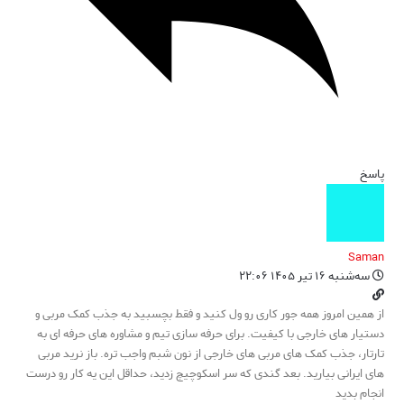
پاسخ
Saman
سه‌شنبه ۱۶ تیر ۱۴۰۵ ۲۲:۰۶
از همین امروز همه جور کاری رو ول کنید و فقط بچسبید به جذب کمک مربی و
دستیار های خارجی با کیفیت. برای حرفه سازی تیم و مشاوره های حرفه ای به
تارتار، جذب کمک های مربی های خارجی از نون شبم واجب تره. باز نرید مربی
های ایرانی بیارید. بعد گندی که سر اسکوچیچ زدید، حداقل این یه کار رو درست
انجام بدید