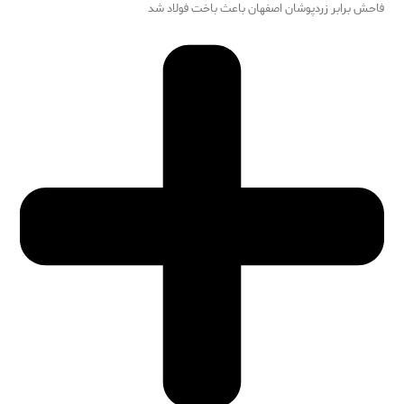
فاحش برابر زردپوشان اصفهان باعث باخت فولاد شد