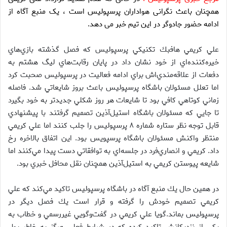
همچنان باعث نگرانی هواداران پرسپولیس است ، یک منبع آگاه از
ادامه حضور جادوگر در این تیم خبر می دهد.
علي كريمي هافبك تكنيكي پرسپوليس كه فصل گذشته بازي‌هاي
خيره‌كننده‌اي از خود نشان داد در پايان رقابت‌هاي ليگ هشتم به
دفعات از علاقه‌مندي‌اش براي ادامه فعاليت در پرسپوليس صحبت كرد
اما تعلل مسئولان باشگاه پرسپوليس باعث بروز شايعاتي شد. فاصله
زماني كوتاهي كافي بود تا شايعات هر روز شكلي جديدتر به خود بگيرد
تا جايي كه مسئولان باشگاه استيل‌آذين تصميم گرفتند با پيشنهادي
قابل توجه نظر ستاره شماره ۸ پرسپوليس را جلب كنند اما علي كريمي
منتظر واكنش مسئولان باشگاه پرسپويس بود. اين اتفاق بالاخره رخ
داد. كريمي و انصاري‌فرد در جلسه‌اي به توافقاتي دست پيدا مي‌كنند اما
شايعه پيوستن كريمي به استيل‌آذين همچنان نقل محافل خبري بود.
در همين حال يك منبع آگاه در باشگاه پرسپوليس تاكيد مي‌كند كه علي
كريمي تصميم خودش را گرفته و قرار است يك فصل ديگر در
پرسپوليس بماند.گويا علي كريمي در گفت‌وگويي غيررسمي و خطاب به