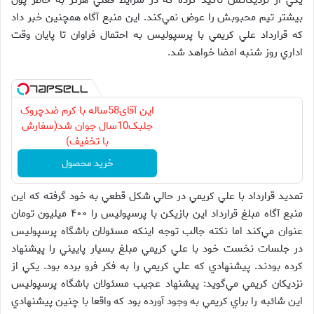
يكي از نزديكانش تاكيد كرده كه در شرايط فعلي هرگز به خاطر پول
بيشتر تيم محبوبش را عوض نمي‌كند. اين منبع آگاه همچنين خبر داد
كه قرارداد علي كريمي با پرسپوليس به احتمال فراوان تا پايان وقت
اداري روز شنبه امضا خواهد شد.
این آقای58ساله با کرم ضدچروک
جلبک10سال جوان شد(سفارش
با تخفیف)
خرید محصول
تمديد قرارداد با علي كريمي در حالي شكل قطعي به خود گرفته كه اين
منبع آگاه مبلغ قرارداد اين بازيكن با پرسپوليس را ۴۰۰ ميليون تومان
عنوان مي‌كند اما نكته جالب توجه اينكه مسئولان باشگاه پرسپوليس
در جلسات نخست خود با علي كريمي مبلغ بسيار پاييني را پيشنهاد
كرده بودند. پيشنهادي كه علي كريمي را به فكر فرو برده بود. يكي از
نزديكان كريمي مي‌گويد: پيشنهاد عجيب مسئولان باشگاه پرسپوليس
اين شائبه را براي كريمي به وجود آورده بود كه واقعا با چنين پيشنهادي