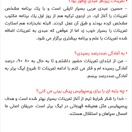
تمرينات زيرنظر عبدى چطور بود؟
•
حسين عبدى مربى بسيار لايقى است و با يك برنامه مشخص
–
تمرينات را آغاز كرد. در اردوى تركيه هم از روز اول يك برنامه مكتوب
مشخص كرده بودند و طبق آن عمل كردند. البته عابدزاده هم استارت
تمرينات را بسيار خوب زد اما از موقعى كه عبدى به تمرينات اضافه
شده تمرينات با علم و برنامه بيشترى برگزار مى شود
.
به آمادگى صددرصد رسيدى؟
•
من از ابتداى تمرينات حضور داشتم و تا به حال به ۸۰ ۹۰، درصد
–
آمادگى رسيده ام و فكر مى كنم با ادامه تمرينات تا شروع ليگ برتر به
آمادگى صددرصد برسم
.
چه رتبه اى را براى پرسپوليس پيش بينى مى كنى؟
•
خدا را شكر شرايط تيم از آغاز تمرينات بسيار بهتر شده است و هدف
–
پرسپوليس مثل هميشه قهرمانى در ليگ برتر است. حريفان اصلى ما
امسال سپاهان و استقلال هستند
.