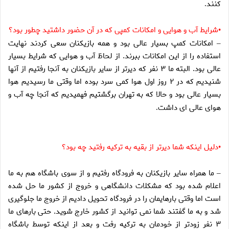
كنند
.
شرايط آب و هوايى و امكانات كمپى كه در آن حضور داشتيد چطور بود؟
•
امكانات كمپ بسيار عالى بود و همه بازيكنان سعى كردند نهايت
–
استفاده را از اين امكانات ببرند. از لحاظ آب و هوايى كه شرايط بسيار
عالى بود. البته ما ۳ نفر كه ديرتر از ساير بازيكنان به آنجا رفتيم از آنها
شنيديم كه در ۲ روز اول هوا كمى سرد بوده اما وقتى ما رسيديم هوا
بسيار عالى بود و حالا كه به تهران برگشتيم فهميديم كه آنجا چه آب و
هواى عالى اى داشت
.
دليل اينكه شما ديرتر از بقيه به تركيه رفتيد چه بود؟
•
ما همراه ساير بازيكنان به فرودگاه رفتيم و از سوى باشگاه هم به ما
–
اعلام شده بود كه مشكلات دانشگاهى و خروج از كشور ما حل شده
است اما وقتى بارهايمان را در فرودگاه تحويل داديم از خروج ما جلوگيرى
شد و به ما گفتند شما نمى توانيد از كشور خارج شويد. حتى بارهاى ما
۳ نفر زودتر از خودمان به تركيه رفت و بعد از اينكه توسط باشگاه