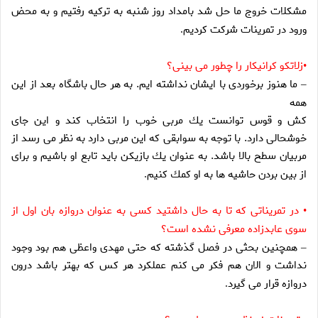
مشكلات خروج ما حل شد بامداد روز شنبه به تركيه رفتيم و به محض
ورود در تمرينات شركت كرديم
.
زلاتكو كرانيكار را چطور مى بينى؟
•
ما هنوز برخوردى با ايشان نداشته ايم. به هر حال باشگاه بعد از اين
–
همه
كش و قوس توانست يك مربى خوب را انتخاب كند و اين جاى
خوشحالى دارد. با توجه به سوابقى كه اين مربى دارد به نظر مى رسد از
مربيان سطح بالا باشد. به عنوان يك بازيكن بايد تابع او باشيم و براى
از بين بردن حاشيه ها به او كمك كنيم
.
در تمريناتى كه تا به حال داشتيد كسى به عنوان دروازه بان اول از
•
سوى عابدزاده معرفى نشده است؟
همچنين بحثى در فصل گذشته كه حتى مهدى واعظى هم بود وجود
–
نداشت و الان هم فكر مى كنم عملكرد هر كس كه بهتر باشد درون
دروازه قرار مى گيرد
.