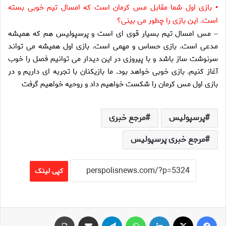
بازى اول شما مقابل مس كرمان است كه امسال تيم خوبى بسته
•
است. اين بازى را چطور مى بينى؟
مس امسال تيم بسيار قوى اى است و پرسپوليس هم كه هميشه
–
مدعى است. بازى حساس و مهمى است. بازى اول هميشه مى تواند
سرنوشت ساز باشد و با پيروزى در اين ديدار مى توانيم فصل را خوب
آغاز كنيم. بازى خوبى خواهد بود. ما بازيكنان با تجربه اى داريم و در
بازى اول مس كرمان را شكست خواهيم داد و روحيه خواهيم گرفت
پرسپولیس
مرجع خبری
مرجع خبری پرسپولیس
کپی لینک
فیس بوک
X
لینکدین
واتس آپ
تلگرام
اشتراک گذاری از طریق ایمیل
چاپ