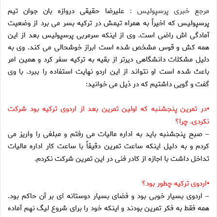
مرجع خبری پرسپولیس :
عليرضا حقيقى دروازه بان جوان تيم
پرسپوليس كه اخيراً به همراه تيمش در تركيه بسر مى برد از وضعيت
آمادگى اش راضى است. وى از اينكه سرمربى پرسپوليس بعد از اين
همه كش و قوس مشخص شده است ابراز خوشحالى مى كند. وى به
دليل مشكلات دانشگاهى ديرتر از بقيه به تركيه سفر كرد و همين امر
باعث شده است او نتواند از اين اردو نهايت استفاده را ببرد. با وى
گفت و گويى داشتيم كه در ذيل مى خوانيد
:
در تمرين پنجشنبه كه اولين تمرين بعد از اردوى تركيه بود شركت
•
نكردى. چرا؟
صبح پنجشنبه بايد به اداره ماليات مى رفتم و مبلغى را واريز مى
–
كردم و به دليل اينكه ساعت تمرين دقيقاً با ساعت كار اداره ماليات
تداخل داشت با اجازه از كادر فنى در اين تمرين شركت نكردم
.
اردوى تركيه چطور بود؟
•
اردوى بسيار خوبى بود و فضاى بسيار دوستانه اى بر آن حاكم بود.
–
همه فقط به فكر تمرين بودند و اينكه خود را براى شروع ليگ نهم آماده