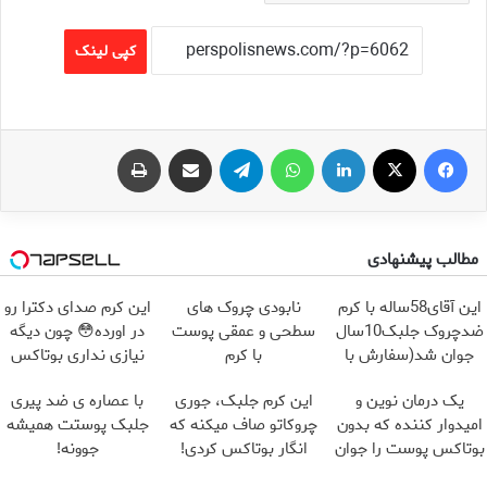
کپی لینک
فیس بوک
X
لینکدین
واتس آپ
تلگرام
اشتراک گذاری از طریق ایمیل
چاپ
مطالب پیشنهادی
این آقای58ساله با کرم
نابودی چروک های
این کرم صدای دکترا رو
ضدچروک جلبک10سال
سطحی و عمقی پوست
در اورده😳 چون دیگه
جوان شد(سفارش با
با کرم
نیازی نداری بوتاکس
تخفیف)
آلمانی(45%تخفیف)
کنی!!!
یک درمان نوین و
این کرم جلبک، جوری
با عصاره ی ضد پیری
امیدوار کننده که بدون
چروکاتو صاف میکنه که
جلبک پوستت همیشه
بوتاکس پوست را جوان
انگار بوتاکس کردی!
جوونه!
می کند
(تخفیف ویژه)