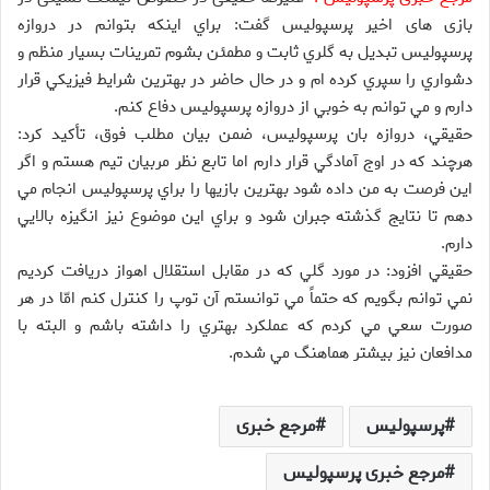
بازی های اخیر پرسپولیس گفت: براي اينکه بتوانم در دروازه
پرسپوليس تبديل به گلري ثابت و مطمئن بشوم تمرينات بسيار منظم و
دشواري را سپري کرده ام و در حال حاضر در بهترين شرايط فيزيکي قرار
دارم و مي توانم به خوبي از دروازه پرسپوليس دفاع کنم.
حقيقي، دروازه بان پرسپوليس، ضمن بيان مطلب فوق، تأکيد کرد:
هرچند که در اوج آمادگي قرار دارم اما تابع نظر مربيان تيم هستم و اگر
اين فرصت به من داده شود بهترين بازيها را براي پرسپوليس انجام مي
دهم تا نتايج گذشته جبران شود و براي اين موضوع نيز انگيزه بالايي
دارم.
حقيقي افزود: در مورد گلي که در مقابل استقلال اهواز دريافت کرديم
نمي توانم بگويم که حتماً مي توانستم آن توپ را کنترل کنم امّا در هر
صورت سعي مي کردم که عملکرد بهتري را داشته باشم و البته با
مدافعان نيز بيشتر هماهنگ مي شدم.
پرسپولیس
مرجع خبری
مرجع خبری پرسپولیس