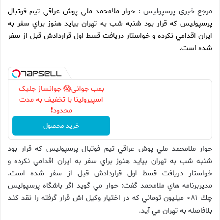
مرجع خبری پرسپولیس :
حوار ملامحمد ملي پوش عراقي تيم فوتبال
پرسپوليس كه قرار بود شنبه شب به تهران بيايد هنوز براي سفر به
ايران اقدامي نكرده و خواستار دريافت قسط اول قراردادش قبل از سفر
شده است.
بمب جوانی😱 جوانساز جلبک
اسپیرولینا با تخفیف به مدت
محدود❗
خرید محصول
حوار ملامحمد ملي پوش عراقي تيم فوتبال پرسپوليس كه قرار بود
شنبه شب به تهران بيايد هنوز براي سفر به ايران اقدامي نكرده و
خواستار دريافت قسط اول قراردادش قبل از سفر شده است.
مديربرنامه هاي ملامحمد گفت: حوار مي گويد اگر باشگاه پرسپوليس
چك ۰۸۱ ميليون توماني كه در اختيار وكيل اش قرار گرفته را نقد كند
بلافاصله به تهران مي آيد
.