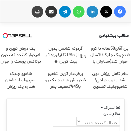
فیس بوک
X
لینکدین
واتس آپ
تلگرام
اشتراک گذاری از طریق ایمیل
چاپ
مطالب پیشنهادی
این آقای58ساله با کرم
گردونه شانس بدون
یک درمان نوین و
ضدچروک جلبک10سال
پوچ از PS5 تا آیفون17 و
امیدوار کننده که بدون
جوان شد(سفارش با
بیت کوین 🔥
بوتاکس پوست را جوان
تخفیف)
می کند
قطع کامل ریزش موی
پرطرفدار ترین شامپو
شامپو جلبک
شما بدون جراحی!
ضدریزش موی جلبک رو
اسپیرولینا، دشمن
شامپوجلبک تضمین
با45%تخفیف بخر
شماره یک ریزش
کیفیت
مو!45%تخفیف ویژه
اشتراک
مطلع شدن