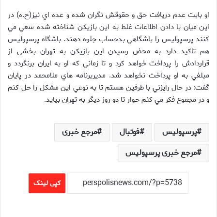
او بابت عدم دريافت حق و حقوقش نگران شده و عده اي نيز(ح.ه) در
اين ميان با دادن اطلاعات غلط به اين بازيكن شناخته شده سعي مي
كنند پرسپوليس را باشگاهي بدحساب جلوه دهند. باشگاه پرسپوليس
هم تاكيد دارد به محض رسيدن اين بازيكن به تهران بخشی از
قراردادش را پرداخت خواهد كرد و تا زماني كه او به ايران برنگردد و
مبلغي به او پرداخت نخواهد شد. مديربرنامه هاي ملامحمد در پايان
گفت: در حال رايزني با طرفين هستم تا به نوعي اين مشكل را حل كنم
و در مجموع فكر مي كنم حوار تا دو روز ديگر به تهران بيايد.
پرسپولیس
فوتبال
مرجع خبری
مرجع خبری پرسپولیس
کپی لینک