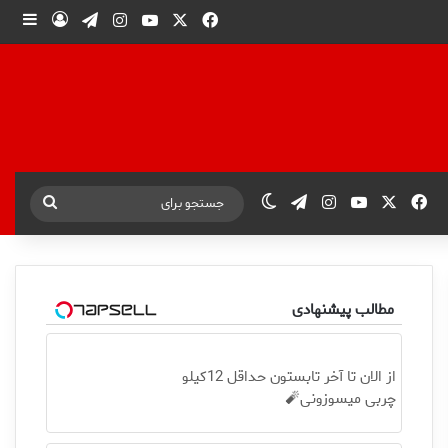
X
فیس بوک
یوتیوب
اینستاگرام
تلگرام
ورود
ساید
X
فیس بوک
یوتیوب
اینستاگرام
تلگرام
تغییر پوسته
جستجو
برای
مطالب پیشنهادی
از الان تا آخر تابستون حداقل 12کیلو
چربی میسوزونی🧨