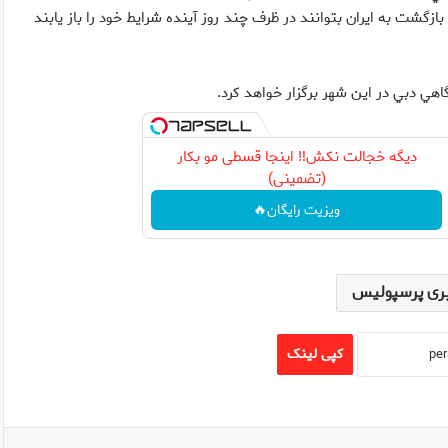
ازگشت به ايران بتوانند در ظرف چند روز آينده شرايط خود را باز يابند
هي دبي در اين شهر برگزار خواهد كرد.
دیگه خجالت نکش‼️ اینجا قسطی مو بکار
(تضمینی)
ویزیت رایگان🔥
ری پرسپولیس
کپی لینک