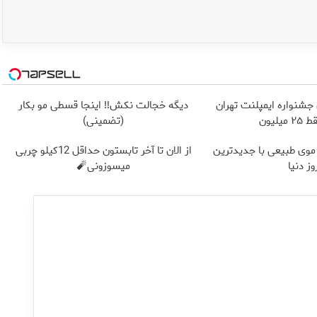
 جشنواره ایمپلنت تهران
دیگه خجالت نکش‼️ اینجا قسطی مو بکار
یلیون
(تضمینی)
 موی طبیعی با جدیدترین
از الان تا آخر تابستون حداقل 12کیلو چربی
وز دنیا
میسوزونی🧨