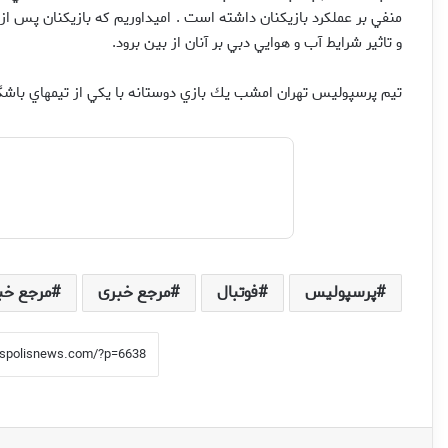
منفي بر عملكرد بازيكنان داشته است . اميداوريم كه بازيكنان پس از ب
و تاثير شرايط آب و هوايي دبي بر آنان از بين برود.
تيم پرسپولیس تهران امشب يك بازي دوستانه با يكي از تيمهاي باشگا
پرسپولیس
فوتبال
مرجع خبری
مرجع خب
فیس بوک
X
لینکدین
اشتراک گذاری از طریق ایمیل
چاپ