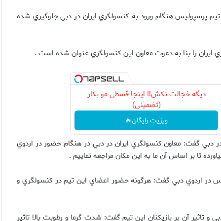
ال تيم پرسپولیس هنگام ورود به كنسولگري ايران در دبي جلوگيري شده
ايران را بنا به دعوت معاون اين كنسولگري عنوان شده است .
دیگه خجالت نکش‼️ اینجا قسطی مو بکار
(تضمینی)
ویزیت رایگان🔥
در دبي گفت: معاون كنسولگري ايران در دبي در هنگام حضور در اردوي
رده تا بر اساس آن ما به اين مكان مراجعه نماييم .
یس در اردوي دبي گفت: هرگونه حضور اعضاي اين تيم در كنسولگري و
 تاثير آن بر بازيكنان اين تيم گفت: شدت گرما و رطوبت بالا تاثير