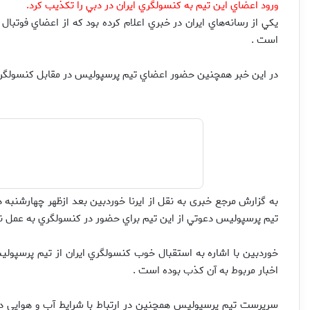
ورود اعضاي اين تيم به كنسولگري ايران در دبي را تكذيب كرد.
يكي از رسانه‌هاي ايران در خبري اعلام كرده بود كه از اعضاي فوتب
است .
در اين خبر همچنين حضور اعضاي تيم پرسپولیس در مقابل كنسولگري 
به گزارش مرجع خبری به نقل از ایرنا خوردبین بعد ازظهر چهارشنبه 
تيم پرسپولیس دعوتي از اين تيم براي حضور در كنسولگري به عمل نياو
خوردبين با اشاره به استقبال خوب كنسولگري ايران از تيم پرسپول
اخبار مربوط به آن كذب بوده است .
سرپرست تيم پرسپولیس همچنين در ارتباط با شرايط آب و هوايي دبي و