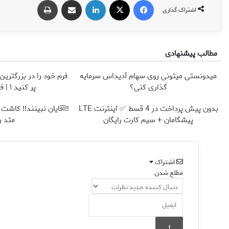
اشتراک گذاری
مطالب پیشنهادی
میدونستی میتونی روی سهام آدیداس سرمایه
فرم خود را در بزرگترین
گذاری کنی؟
پر کنید ! | فقط ۲۵ م
بدون پیش پرداخت در 4 قسط ✅ اینترنت LTE
‼️آقایان نبینند‼️ کاشت
پیشگامان + سیم کارت رایگان
متد ر
اشتراک
مطلع شدن