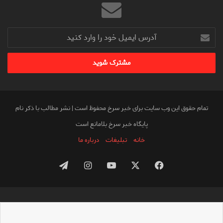
آدرس
ایمیل
خود
را
وارد
کنید
تمام حقوق این وب سایت برای خبر سرخ محفوظ است | نشر مطالب با ذکر نام
پایگاه خبر سرخ بلامانع است
خانه
تبلیغات
درباره ما
فیس
X
یوتیوب
اینستاگرام
تلگرام
بوک