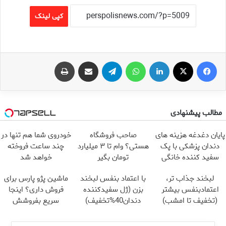
کپی لینک
فیس بوک
X
لینکدین
واتس آپ
تلگرام
اشتراک گذاری از طریق ایمیل
چاپ
مطالب پیشنهادی
پایان دغدغه هزینه های
صاحب فروشگاه
خودروی شما هم تنها در
دندان پزشکی با پک
هستی؟ وام تا ۳ میلیارد
چند ساعت فروخته
سفید کننده خانگی
تومان بگیر
خواهد شد
لبخند جذاب تر،
با اعتماد بنفس لبخند
ماشین پژو پارس برای
اعتمادبنفس بیشتر
بزن (ژل سفیدکننده
فروش داری؟ اینجا
(تخفیف تا امشب)
دندان40%تخفیف)
سریع بفروشش