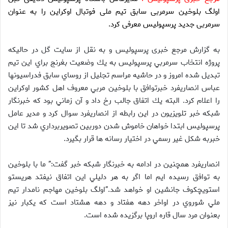
اولگ بلوخین سرمربی سابق تیم ملی فوتبال اوکراین را به عنوان
سرمربی جدید پرسپولیس معرفی کرد.
به گزارش مرجع خبری پرسپولیس و به نقل از سایت گل در حاليكه
پروژه انتخاب سرمربي پرسپوليس به يك وضعيت بغرنج براي اين تيم
تبديل شده امروز و در حاشيه مراسم تجليل از روساي سابق فدراسيونها
عباس انصاريفرد خبرتوافق با بلوخين مربي معروف اهل كشور اوكراين
را اعلام كرد. البته يك اتفاق جالب رخ داد و آن زماني بود كه خبرنگار
شبكه خبر تلويزيون در اين رابطه از انصاريفرد سوال كرد و مدير عامل
پرسپوليس ابتدا خواهان خاموش شدن دوربين تصويربرداري شد تا اين
خبربه شكل غير رسمي در اختيار رسانه ها قرار بگيرد.
انصاريفرد همچنين در ادامه به خبرنگار شبكه خبر گفت:” ما با بلوخين
به توافق رسيده ايم اما اگر به هر دليلي اين اتفاق نيفتد هريستو
استويچكوف جانشين او خواهد شد.”اولگ بلوخين مهاجم نامدار تيم
ملي شوروي در اواخر دهه هفتاد و دهه هشتاد است كه يكبار نيز
بعنوان مرد سال قاره اروپا برگزيده شده است.