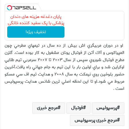
پایان دغدغه هزینه های دندان
پزشکی با پک سفید کننده خانگی
تخفیف ویژه!
او در دوران مربيگري اش بيش از ده سال در تيمهاي مطرحي چون
المپياكوس و آاك آتن از فوتبال يونان مشغول به كار بوده است. گلزن
مطرح فوتبال شوروي سپس از سال ۲۰۰۳ تا ۲۰۰۷ سرمربي تيم طلايي
اوكراين شد و براي اولين بار با اين تيم به جام جهاني راه يافت.آخرين
حضور بلوخين روي نيمكت به سال ۲۰۰۸ و هدايت تيم اف سي مسكو
مربوط مي شود.او تا اين لحظه اصلي ترين شانس هدايت پرسپوليس
است .
پرسپولیس
فوتبال
مرجع خبری
مرجع خبری پرسپولیس