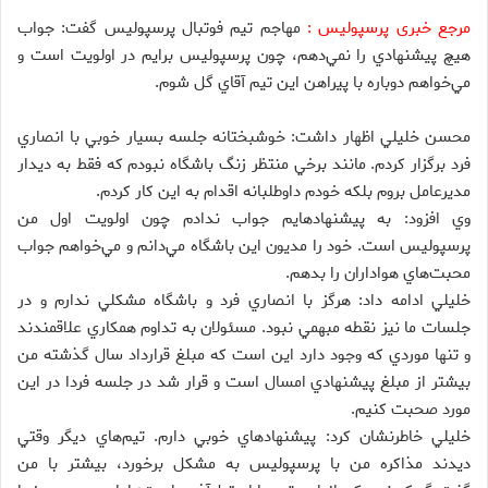
مرجع خبری پرسپولیس :
مهاجم تيم فوتبال پرسپوليس گفت‌: جواب
هيچ پيشنهادي را نمي‌دهم، چون پرسپوليس برايم در اولويت است و
مي‌خواهم دوباره با پيراهن اين تيم آقاي گل شوم.
محسن خليلي اظهار داشت‌: خوشبختانه جلسه بسيار خوبي با انصاري
فرد برگزار كردم. مانند برخي منتظر زنگ باشگاه نبودم كه فقط به ديدار
مديرعامل بروم بلكه خودم داوطلبانه اقدام به اين كار كردم.
وي افزود: به پيشنهادهايم جواب ندادم چون اولويت اول من
پرسپوليس است. خود را مديون اين باشگاه مي‌دانم و مي‌خواهم جواب
محبت‌هاي هواداران را بدهم.
خليلي ادامه داد: هرگز با انصاري فرد و باشگاه مشكلي ندارم و در
جلسات ما نيز نقطه مبهمي نبود. مسئولان به تداوم همكاري علاقمندند
و تنها موردي كه وجود دارد اين است كه مبلغ قرارداد سال گذشته من
بيشتر از مبلغ پيشنهادي امسال است و قرار شد در جلسه فردا در اين
مورد صحبت كنيم.
خليلي خاطرنشان كرد: ‌پيشنهادهاي خوبي دارم. تيم‌هاي ديگر وقتي
ديدند مذاكره من با پرسپوليس به مشكل برخورد، بيشتر با من