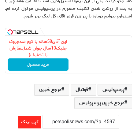
گفت‌وگو كردند. يكي از اين تيم‌ها استيل‌آذين است؛ اما من همه چيز را
به بعد از روشن شدن تكليف حضورم در پرسپوليس موكول كرده ام.
اميدوارم بتوانم دوباره با پيراهن قرمز آقاي گل ليگ برتر شوم.
این آقای58ساله با کرم ضدچروک
جلبک10سال جوان شد(سفارش
با تخفیف)
خرید محصول
پرسپولیس
فوتبال
مرجع خبری
مرجع خبری پرسپولیس
کپی لینک