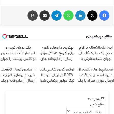
فیس بوک
X
لینکدین
واتس آپ
تلگرام
اشتراک گذاری از طریق ایمیل
چاپ
مطالب پیشنهادی
این آقای58ساله با کرم
بهترین داروهای لاغری
یک درمان نوین و
ضدچروک جلبک10سال
برای شروع کاهش وزن،
امیدوار کننده که بدون
جوان شد(سفارش با
ارسال از داروخانه های
بوتاکس پوست را جوان
تخفیف)
نزدیکت!
می کند
خریدآمپول‌های لاغری از
لوکس‌ترین شاسی‌بلند
1 میلیون تومان تخفیف
داروخانه های اطرافت،
EREV در ایران، توسط
خرید داروهای لاغری با
ارسال فوری همراه با پک
نیکا موتور رونمایی شد!
ارسال از داروخانه و پک
یخ!
یخ!
اشتراک
مطلع شدن