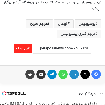
ديدار پرسپوليس و صبا ساعت ۲۱ جمعه در ورزشگاه آزادي برگرار
مي‌شود
.
پرسپولیس
فوتبال
مرجع خبری
مرجع خبری پرسپولیس
کپی لینک
فیس بوک
X
لینکدین
واتس آپ
تلگرام
اشتراک گذاری از طریق ایمیل
چاپ
مطالب پیشنهادی
پایان دغدغه هزینه های
هیچ کس کمرشو جراحی
بازدید از IM LS7 لوکس