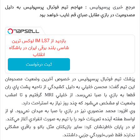
مرجع خبری پرسپولیس
: مهاجم تيم فوتبال پرسپوليس به دليل
مصدوميت در بازي مقابل صباي قم غايب خواهد بود
بازدید از IM LS7 لوکس ترین
شاسی بلند برقی ایران در باشگاه
انقلاب
ثبت درخواست
پزشك تيم فوتبال پرسپوليس در خصوص آخرين وضعيت مصدومان
اين تيم گفت: محسن خليلي به دليل كشيدگي از ناحيه پشت پاي ران
قطعا به بازي با صبا نمي‌رسد. از خليلي
گرفتيم و تا امشب
MRI
وضعيت‌ او مشخص مي‌شود كه چند روز نياز به استراحت دارد
.
وي افزود: محمد منصوري نيز در بازي با صبا به ميدان نمي‌رود. او از
اواسط هفته آينده تمرينات خود را با تيم به صورت انفرادي آغاز مي‌كند
.
او در پايان خاطرنشان كرد: ساير بازيكنان مثل بائو و باقري مشكلي
ندارند فقط ضرب‌خوردگي جزيي داشتند
.