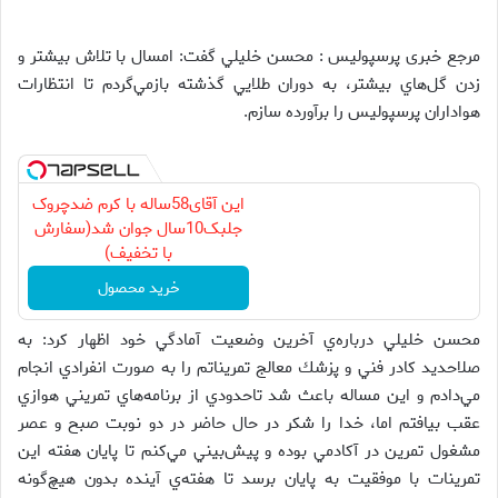
مرجع خبری پرسپولیس : محسن خليلي گفت: امسال با تلاش بيشتر و
زدن گل‌هاي بيشتر، به دوران طلايي گذشته بازمي‌گردم تا انتظارات
هواداران پرسپوليس را برآورده سازم.
این آقای58ساله با کرم ضدچروک
جلبک10سال جوان شد(سفارش
با تخفیف)
خرید محصول
محسن خليلي درباره‌ي آخرين وضعيت آمادگي خود اظهار كرد: به
صلاحديد كادر فني و پزشك معالج تمريناتم را به صورت انفرادي انجام
مي‌دادم و اين مساله باعث شد تاحدودي از برنامه‌هاي تمريني هوازي
عقب بيافتم اما، خدا را شكر در حال حاضر در دو نوبت صبح و عصر
مشغول تمرين در آكادمي بوده و پيش‌بيني مي‌كنم تا پايان هفته اين
تمرينات با موفقيت به پايان برسد تا هفته‌ي آينده بدون هيچ‌گونه