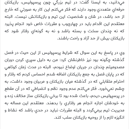
مي‌دانيد، به ايسنا گفت: در تيم بزرگي چون پرسپوليس، بازيكنان
حرفه‌اي متعددي وجود دارند كه فكر مي‌كنم اين كار به صورتي كه خارج
از حد باشد، در شان و شخصيت اين تيم و بازيكنانش نيست. البته
معتقدم اين اقدام بايد در چهارچوب و مقررات خاص خود انجام پذيرد
كه نه چندان سخت و بسته باشد و نه به گونه‌اي رفتار شود كه
بازيكنان بيش از حد آزاد و راحت باشند.
وي در پاسخ به اين سوال كه شرايط پرسپوليس از اين حيث در فصل
گذشته چگونه بود نيز خاطرنشان كرد: من به دليل سپري كردن دوران
مصدوميتم چندان در جريان اوضاع نبودم، البته در مدت زمان كوتاهي
كه در پايان فصل به جمع بازيكنان اضافه شدم احساس كردم كه رفتار و
احترام متقابلي كه در گذشته ميان بازيكنان و مربيان وجود داشت، به
چشم نمي‌خورد. فكر مي‌كنم عدم وجود نظم و انضباطي كه در آن مقطع
در پرسپوليس ديدم، باعث شده بود تا برخي بازيكنان ساز مخالف زده و
به خودشان اجازه انجام هر رفتاري را بدهند. معتقدم اين مساله به
مديريت تيم برمي‌گردد و البته مقررات نبايد در حدي باشد كه نشاط و
انگيزه لازم را از روحيه بازيكنان سلب كند.