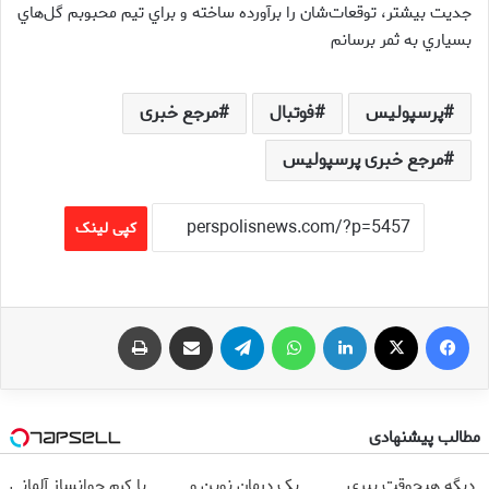
جديت بيشتر، توقعات‌شان را برآورده ساخته و براي تيم محبوبم گل‌هاي
بسياري به ثمر برسانم
پرسپولیس
فوتبال
مرجع خبری
مرجع خبری پرسپولیس
کپی لینک
فیس بوک
X
لینکدین
واتس آپ
تلگرام
اشتراک گذاری از طریق ایمیل
چاپ
مطالب پیشنهادی
دیگه هیچوقت پیری
یک درمان نوین و
با کرم جوانساز آلمانی