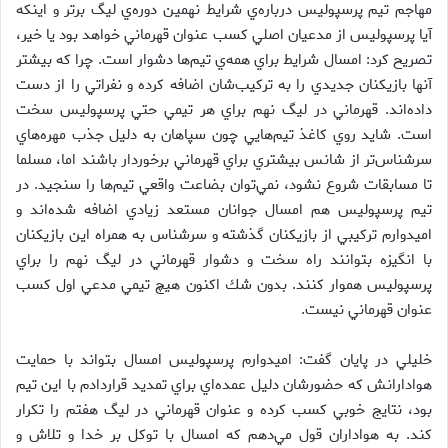
مهاجم تيم پرسپوليس درباره‌ي شرايط نهمين دوره‌ي ليگ برتر و اينكه
آيا پرسپوليس از مدعيان اصلي كسب عنوان قهرماني خواهد بود يا خير،
تصريح كرد: امسال شرايط براي همه‌ي تيم‌ها دشوار است. چرا كه بيشتر
آنها بازيكنان جديدي را به تركيب‌شان اضافه كرده و نفراتي را از دست
داده‌اند. قهرماني در ليگ نهم براي هر تيمي حتي پرسپوليس سخت
است. شايد روي كاغذ تيم‌هايي چون سپاهان به دليل جذب مهره‌هاي
سرشناس‌تر از شانس بيشتري براي قهرماني برخوردار باشند اما، مسلما
تا مسابقات شروع نشود، نمي‌توان بضاعت واقعي تيم‌ها را سنجيد. در
تيم پرسپوليس هم امسال جوانان مستعد زيادي اضافه شده‌اند و
اميدوارم تركيبي از بازيكنان گذشته و سرشناس به همراه اين بازيكنان
با انگيزه بتوانند راه سخت و دشوار قهرماني در ليگ نهم را براي
پرسپوليس هموار كنند. بدون شك اكنون هيچ تيمي مدعي اول كسب
عنوان قهرماني نيست.
خليلي در پايان گفت: اميدوارم پرسپوليس امسال بتواند با حمايت
هوادارانش كه حضورشان دليل عمده‌اي براي تمديد قراردادم با اين تيم
بود، نتايج خوبي كسب كرده و عنوان قهرماني در ليگ هفتم را تكرار
كند. به هواداران قول مي‌دهم كه امسال با توكل بر خدا و تلاش و