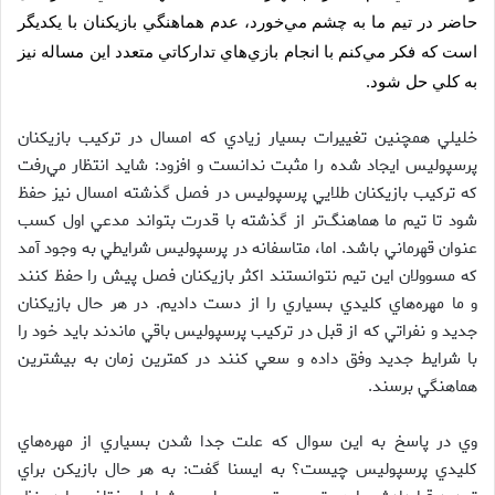
حاضر در تيم ما به چشم مي‌خورد، عدم هماهنگي بازيكنان با يكديگر
است كه فكر مي‌كنم با انجام باز‌ي‌هاي تداركاتي متعدد اين مساله نيز
به كلي حل شود.
خليلي همچنين تغييرات بسيار زيادي كه امسال در تركيب بازيكنان
پرسپوليس ايجاد شده را مثبت ندانست و افزود: شايد انتظار مي‌رفت
كه تركيب بازيكنان طلايي پرسپوليس در فصل گذشته امسال نيز حفظ
شود تا تيم ما هماهنگ‌تر از گذشته با قدرت بتواند مدعي اول كسب
عنوان قهرماني باشد. اما، متاسفانه در پرسپوليس شرايطي به وجود آمد
كه مسوولان اين تيم نتوانستند اكثر بازيكنان فصل پيش را حفظ كنند
و ما مهره‌هاي كليدي بسياري را از دست داديم. در هر حال بازيكنان
جديد و نفراتي كه از قبل در تركيب پرسپوليس باقي ماندند بايد خود را
با شرايط جديد وفق داده و سعي كنند در كمترين زمان به بيشترين
هماهنگي برسند.
وي در پاسخ به اين سوال كه علت جدا شدن بسياري از مهره‌هاي
كليدي پرسپوليس چيست؟ به ايسنا گفت: به هر حال بازيكن براي