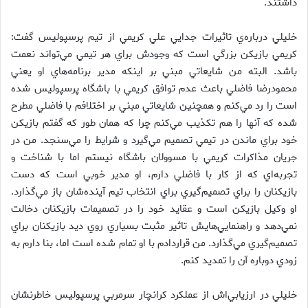
داشتند.
خليلي درباره‌ي تاثيرات جدايي علي كريمي از تيم پرسپوليس گفت:
كريمي بازيكن بزرگي است كه وجودش براي هر تيمي مي‌تواند نعمت
باشد. البته من شايعاتي مبني بر اينكه مدير برنامه‌هاي او يعني
محمودرضا فاضلي باعث عدم توافق كريمي با باشگاه پرسپوليس شده
است را رد مي‌كنم و همچنين شايعاتي مبني بر اختلافم با فاضلي مطرح
شده كه آنها را هم تكذيب مي‌كنم چرا كه همان طور كه گفتم بازيكن
خود براي ماندن در تيمي تصميم مي‌گيرد و شرايط را مي‌سنجد. من در
جريان مذاكرات كريمي با مسوولان باشگاه نيستم اما با شناخت و
تجربه‌اي كه از كار با فاضلي دارم، او مدير خوبي است كه دست
بازيكنان را براي تصميم‌گيري براي انتخاب تيم ‌آينده‌شان باز مي‌گذارد.
او وكيل بازيكن است و عقايد خود را در تصميمات بازيكنان دخالت
نمي‌دهد و راهنمايي‌هايش تاثير مثبت بسياري روي ديد بازيكنان براي
تصميم‌گيري مي‌گذارد. من قراردادم با او تمام شده است اما، بنا دارم به
زودي دوباره آن را تمديد كنم.
خليلي در ارزيابي‌اش از عملكرد كرانچار سرمربي پرسپوليس خاطرنشان