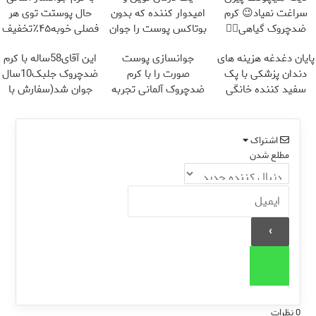
سراغت نمیاد😉 کرم
امیدوار کننده که بدون
حال پوستت توی هر
ضدچروک گیاهی👈🏻
بوتاکس پوست را جوان
فصلی خوبه۴۵٪تخفیف
45%تخفیف
می کند
پایان دغدغه هزینه های
جوانسازی پوست
این آقای58ساله با کرم
دندان پزشکی با پک
صورت را با کرم
ضدچروک جلبک10سال
سفید کننده خانگی
ضدچروک آلمانی تجربه
جوان شد(سفارش با
کنید!
تخفیف)
اشتراک
مطلع شدن
0
نظرات