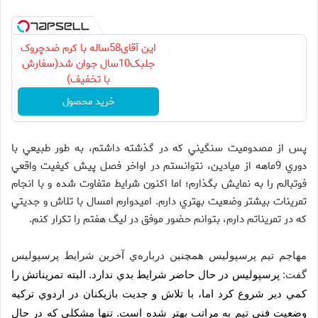
این آقای58ساله با کرم ضدچروک
جلبک10سال جوان شد(سفارش
با تخفیف)
خرید محصول
پس از مصدوميت سنگيني كه در گذشته داشتم، به طور طبيعي با
دوري 9ماهه از ميادين، نتوانستم در اواخر فصل پيش كيفيت واقعي
فوتبالم را به نمايش بگذارم؛ اما اكنون شرايط متفاوت شده و با انجام
تمرينات بيشتر وضعيت بهتري دارم. اميدوارم امسال با تلاش و جديتي
كه در تمريناتم دارم، بتوانم حضور موفق در ليگ هفتم را تكرار كنم.
مهاجم تيم پرسپوليس همچنين درباره‌ي آخرين شرايط پرسپوليس
گفت:
پرسپوليس در حال حاضر شرايط بدي ندارد. البته تمريناتش را
كمي دير شروع كرد اما، با تلاش و جديت بازيكنان در اردوي تركيه
وضعيت فني تيم به مراتب بهتر شده است. تنها مشكلي كه در حال