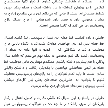
كرد: از عملكرد او شناخت چنداني ندارم. كرانچار تنها صحبت‌هاي
كوتاهي را در روزهاي گذشته با من داشته است و مدام پيگير بهبود
شرايط جسماني‌ام است. تا جايي كه مي‌دانم اين مربي علاقه‌ي زيادي به
فوتبال هجومي دارد و قصد دارد شيوه‌هايي را براي سبك بازي
پرسپوليس طراحي كند كه كاملا هجومي است.
خليلي درباره كيفيت خط حمله اين فصل پرسپوليس نيز گفت: امسال
خط حمله بدي نداريم، مهاجمان جوان‌تر شده‌اند و انگيزه بالايي براي
موفقيت دارند. با شناختي كه از خودم و آنها دارم به هواداران
پرسپوليس نويد يك تيم هجومي در ليگ نهم مي‌دهم كه شايد سال
پرگلي را هم پيش‌رو داشته باشيم. معتقدم مهمترين عامل موفقيت خط
حمله هر تيمي هماهنگي مهاجمين با يكديگر، رفاقت و داشتن رقابتي
سالم است. ما بايد تمام تمركزمان را به بازي‌هاي پرسپوليس معطوف
كنيم تا بتوانيم به اصلي‌ترين هدف‌مان يعني زدن گل‌هاي بيشتر،
كسب پيروزي و سرانجام عنوان قهرمان ليگ، برسيم.
خليلي در پاسخ به اين سوال كه نقش نظارت و كنترل اعمال و رفتار
بازيكنان از سوي باشگاه را تا چه حد در موفقيت پرسپوليس موثر