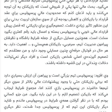
تمديد قراردادش با هر تيمي حتي پرسپوليس شرايط مختلفي را در نظر
مي‌گيرد. بحث مالي تنها يكي از شروطي است كه بازيكنان به آن توجه
مي‌كنند و بايد اذعان كنم كه محدوديت مالي پرسپوليس براي عقد
قرارداد با بازيكنان و كاهش بودجه آن از سوي سازمان تربيت بدني براي
اين منظور تاثير زيادي داشت. تصميم‌گيري براي بازيكني كه فصل پيش
قرارداد مالي خوبي با پرسپوليس بسته و امسال بايد رقم كمتري بگيرد
سخت است. همچنين مسايل ديگري از جمله شرايط باشگاه و نظرشان
پيرامون مديريت تيم، سرمربي، بازيكنان هم‌پستي و … اهميت دارد. به
هر حال در فوتبال حرفه‌اي چنين مسايلي وجود دارد و من معتقدم كه
تصميم گيرنده‌ي اصلي شخص بازيكن است و افراد ديگر نمي‌توانند
دخالت چنداني در اين قضيه داشته باشند.
وي افزود: پرسپوليس تيم بزرگي است و پيراهن آن ارزش بسياري دارد
كه برخي بازيكنان حتي با وجود پيشنهادات مالي بالاتر از سوي ديگر
تيم‌ها حاضرند در پرسپوليس بازي كنند اما، مجموع شرايط ايجاب
مي‌كند كه بازيكن تصميم لازم را در اين باره بگيرد. من جزو كساني
بودم كه با در نظر گرفتن همه‌ي شرايط در پرسپوليس ماندم و شايد
ديگر بازيكنان اين تيم كه از پرسپوليس جدا شدند، نظر ديگري