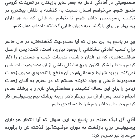
مصدوميتي در آمادگي كامل به جمع ساير بازيكنان در تمرينات گروهي
ملحق شوم. مي‌خواهم امسال نسبت به گذشته با تلاش بيشتري در
تركيب پرسپوليس حاضر شوم تا بتوانم به قولي كه به هواداران
پرسپوليس براي بازگشت به دوران طلايي گذشته داده‌ام، عمل كنم.
وي در پاسخ به اين سوال كه آيا مصدوميت گذشته‌اش، در حال حاضر
براي كسب آمادگي مشكلاتي را بوجود نياورده است، گفت: پس از عمل
موفقيت‌آميزي كه در آلمان داشتم، تمرينات خوب و مستمري را آغاز
كردم و خدا را شكر اكنون هيچ مشكلي ناشي از آن مصدوميت احساس
نمي‌كنم. بهبود شرايط جسماني‌ام در آن مقطع را تاحدودي مديون زحمات
محمودرضا فاضلي و جواد نكونام هستم كه در سفرم به آلمان زحمات
زيادي را براي اين مساله كشيدند و هماهنگي‌هاي لازم را با پزشك معالج
انجام دادند. پس از آن نيز زيرنظر دكتر زرينه پزشك تيم پرسپوليس كار
كردم و در حال حاضر هم شرايط مساعدي دارم.
آقاي گل ليگ هفتم در پاسخ به اين سوال كه آيا انتظار هواداران
پرسپوليس براي بازگشت به دوران موفقيت‌آميز گذشته‌اش را برآورده
مي‌سازد نيز تصريح كرد: