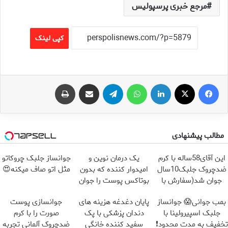
مرجع خبری پرسپولیس
کپی لینک
فیس بوک
X
لینکدین
واتس آپ
تلگرام
اشتراک گذاری از طریق ایمیل
چاپ
مطالب پیشنهادی
این آقای58ساله با کرم
یک درمان نوین و
جوانساز جلبک چروکاتو
ضدچروک جلبک10سال
امیدوار کننده که بدون
مثل اتو صاف میکنه😍
جوان شد(سفارش با
بوتاکس پوست را جوان
تخفیف)
می کند
بمب جوانی😱 جوانساز
پایان دغدغه هزینه های
جوانسازی پوست
جلبک اسپیرولینا با
دندان پزشکی با پک
صورت را با کرم
تخفیف به مدت محدود❗
سفید کننده خانگی
ضدچروک آلمانی تجربه