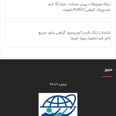
دیگه هیچوقت پیری سراغت نمیاد😉 کرم
ضدچروک گیاهی👈🏻45%تخفیف
لباسات تنگ شدن؟چربیسوز گیاهی بخور سریع
لاغر شو تخفیف ویژه امروز!
مجوز
شماره ۹۴۰۲۱