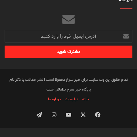
آدرس
ایمیل
خود
را
وارد
کنید
تمام حقوق این وب سایت برای خبر سرخ محفوظ است | نشر مطالب با ذکر نام
پایگاه خبر سرخ بلامانع است
خانه
تبلیغات
درباره ما
فیس
X
یوتیوب
اینستاگرام
تلگرام
بوک