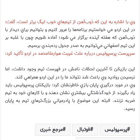
وي با اشاره به اين كه ذوب‌آهن از تيم‌هاي خوب ليگ برتر است، گفت:
در اين اردو مي خواستيم برنامه‌ها را مرور كنيم و بتوانيم براي ديدار با
ذوب‌آهن كه هفته آينده برگزار مي شود؛‌ آماده شويم چون با غلبه بر
اين تيم اصفهاني مي‌توانيم به صدر جدول رده‌بندي برسيم
.
سرپرست پرسپوليس درباره علت غيبت هوارملامحمد در اردو تأكيد كرد:
اين بازيكن تا آخرين لحظات نامش در فهرست تيم وجود داشت، اما
نرسيدن رواديد وي باعث شد نتواند ما را در اين اردو همراهي كند
.
وي در مورد درگيري پايان بازي خاطرنشان كرد: بازيكنان پرسپوليس بايد
ياد بگيرند از خودگذشتگي بيشتري نشان دهند و با كارهاي خود به تيم
ضربه نزنند. البته اين موضوع با پادرمياني بزرگ‌ترهاي تيم به پايان
رسيد
.
پرسپولیس
فوتبال
مرجع خبری