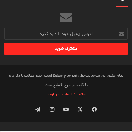
آدرس
ایمیل
خود
را
وارد
کنید
تمام حقوق این وب سایت برای خبر سرخ محفوظ است | نشر مطالب با ذکر نام
پایگاه خبر سرخ بلامانع است
خانه
تبلیغات
درباره ما
فیس
X
یوتیوب
اینستاگرام
تلگرام
بوک