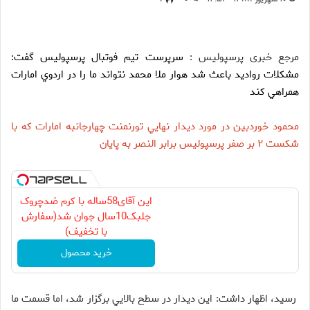
مرجع خبری پرسپولیس :
سرپرست تيم فوتبال پرسپوليس گفت:
مشكلات رواديد باعث شد هوار ملا محمد نتواند ما را در اردوي امارات
همراهي كند
محمود خوردبين در مورد ديدار نهايي تورنمنت چهارجانبه امارات كه با
شكست ۲ بر صفر پرسپوليس برابر النصر به پايان
این آقای58ساله با کرم ضدچروک
جلبک10سال جوان شد(سفارش
با تخفیف)
خرید محصول
رسيد، اظهار داشت:
اين ديدار در سطح بالايي برگزار شد، اما قسمت ما