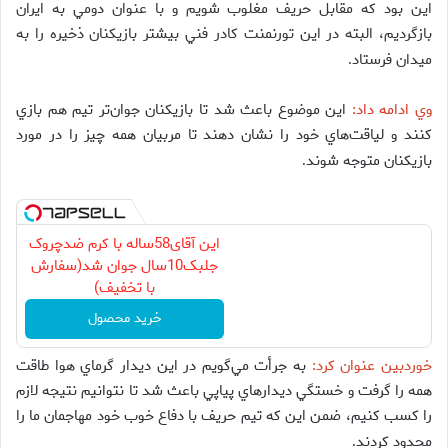
اين بود كه مقابل حريف مغلوب شويم و با عنوان دومي به ايران
بازگرديم، البته در اين تورنمنت كادر فني بيشتر بازيكنان ذخيره را به
ميدان فرستاد
.
وي ادامه داد:
اين موضوع باعث شد تا بازيكنان جوان‌تر تيم هم بازي
كنند و لياقت‌هاي خود را نشان دهند تا مربيان همه چيز را در مورد
بازيكنان متوجه شوند
.
این آقای58ساله با کرم ضدچروک
جلبک10سال جوان شد(سفارش
با تخفیف)
خرید محصول
خوردبين عنوان كرد:
به جرأت مي‌گويم در اين ديدار گرماي هوا طاقت
همه را گرفت و خستگي ديدارهاي پياپي باعث شد تا نتوانيم نتيجه لازم
را كسب كنيم، ضمن اين كه تيم حريف با دفاع خوب خود مهاجمان ما را
محدود كردند
.