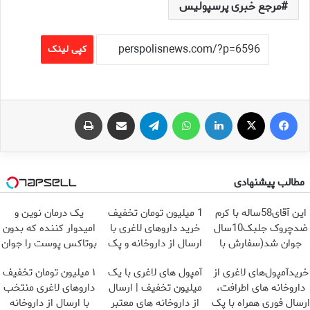
مرجع خبری پرسپولیس
کپی لینک
فیس بوک
X
لینکدین
واتس آپ
تلگرام
اشتراک گذاری از طریق ایمیل
چاپ
مطالب پیشنهادی
این آقای58ساله با کرم
1 میلیون تومان تخفیف
یک درمان نوین و
ضدچروک جلبک10سال
خرید داروهای لاغری با
امیدوار کننده که بدون
جوان شد(سفارش با
ارسال از داروخانه و پک
بوتاکس پوست را جوان
تخفیف)
یخ!
می کند
خریدآمپول‌های لاغری از
آمپول های لاغری با یک
۱ میلیون تومان تخفیف
داروخانه های اطرافت،
میلیون تخفیف | ارسال
داروهای لاغری منتخب
ارسال فوری همراه با پک
از داروخانه های معتبر
با ارسال از داروخانه