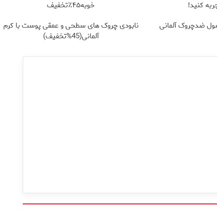
ربه کنید!
خوبه۴۵٪تخفیف
ول ضدچروک آلمانی
نابودی چروک های سطحی و عمقی پوست با کرم
آلمانی(45%تخفیف)