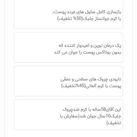
بازسازی کامل سلول های مرده پوست،
با کرم جوانساز جلبک(50% تخفیف)
یک درمان نوین و امیدوار کننده که
بدون بوتاکس پوست را جوان می کند
نابودی چروک های سطحی و عمقی
پوست با کرم آلمانی(45%تخفیف)
این آقای58ساله با کرم ضدچروک
جلبک10سال جوان شد(سفارش با
تخفیف)