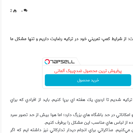
2
۰
از شرايط كمپ تمريني خود در تركيه رضايت داريم و تنها مشكل ما
پرفروش ترین محصول ضدچروک آلمانی
خرید محصول
ه شديم تا اردوي يك هفته اي برپا كنيم. بايد از افرادي كه براي
مكاناتي در حد باشگاه هاي بزرگ دارد؛ اما هوا بيش از حد تصور سرد
ه از لباس هاي مناسب اين مشكل را برطرف كنيم
.
ح كرد: طبق برنامه روزانه ۳ جلسه تمرين مي‌كنيم. مذاكراتي براي انجام ديدار تداركاتي نيز داشته ايم كه اگر