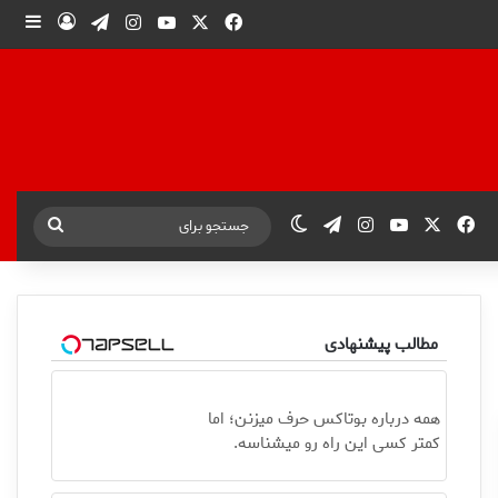
X
فیس بوک
یوتیوب
اینستاگرام
تلگرام
ورود
ساید
X
فیس بوک
یوتیوب
اینستاگرام
تلگرام
تغییر پوسته
جستجو
برای
مطالب پیشنهادی
همه درباره بوتاکس حرف میزنن؛ اما
کمتر کسی این راه رو میشناسه.