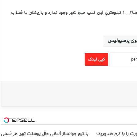
وي افزود: به تركيه آمده‌ايم تا يك هفته از حاشيه‌ها بدور باشيم. تا شعاع ۲۰ كيلومتري اين كمپ هيچ شهر وجود ندارد و بازيكنان ما فقط به
ری پرسپولیس
کپی لینک
ت را با کرم ضدچروک
با کرم جوانساز آلمانی حال پوستت توی هر فصلی