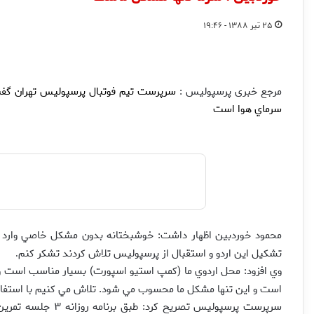
۲۵ تیر ۱۳۸۸ - ۱۹:۴۶
مرجع خبری پرسپولیس :
سرپرست تيم فوتبال پرسپوليس تهران گفت: 
سرماي هوا است
محمود خوردبين اظهار داشت: خوشبختانه بدون مشكل خاصي وارد تركي
تشكيل اين اردو و استقبال از پرسپوليس تلاش كردند تشكر كنم
.
وي افزود: محل اردوي ما (كمپ استيو اسپورت) بسيار مناسب است و ا
است و اين تنها مشكل ما محسوب مي شود. تلاش مي كنيم با استفاد
سرپرست پرسپوليس تصري