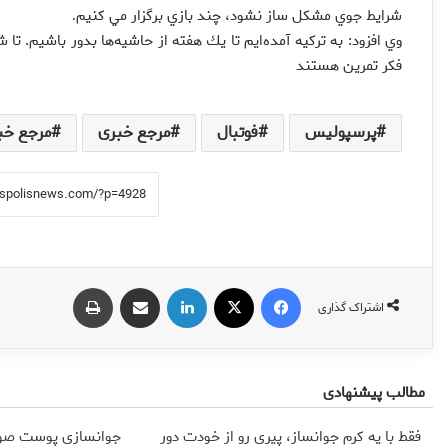
شرايط جوي مشكل ساز نشود، چند بازي برگزار مي كنيم
.
فكر تمرين هستند
پرسپولیس
فوتبال
مرجع خبری
مرجع خب
فیس بوک
X
لینکدین
اشتراک گذاری از طریق ایمیل
چاپ
اشتراک گذاری
مطالب پیشنهادی
فقط با یه کرم جوانساز، پیری رو از خودت دور
جوانسازی پوست صور