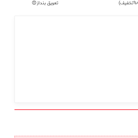
تعویق بنداز😍