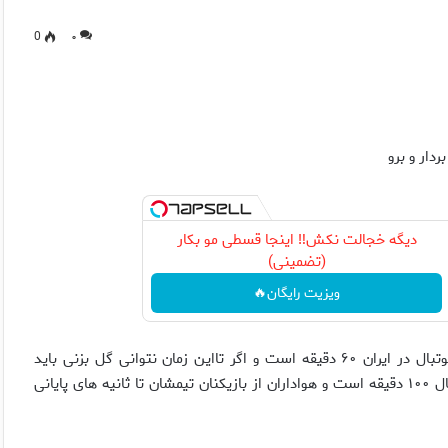
0
۰
ار و برو
دیگه خجالت نکش‼️ اینجا قسطی مو بکار
(تضمینی)
ویزیت رایگان🔥
کریمی به انتقاد از شعارهای هواداران پرداخت و گفت: متاسفانه فوتبال در ایران ۶۰ دقیقه است و اگر تااین زمان نتوانی گل بزنی باید
شعارهای هواداران را تحمل کنی . در حالی که در همه جای دنیا فوتبال ۱۰۰ دقیقه است و هواداران از بازیکنان تیمشان تا ثانیه های پایانی