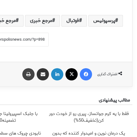
پرسپولیس
فوتبال
مرجع خبری
مرجع خب
فیس بوک
X
لینکدین
اشتراک گذاری از طریق ایمیل
چاپ
اشتراک گذاری
مطالب پیشنهادی
فقط با یه کرم جوانساز، پیری رو از خودت دور
با جلبک اسپیرولینا 
کن(تخفیف50%)
تضمینه50%تخفیف
یک درمان نوین و امیدوار کننده که بدون
نابودی چروک های سطح