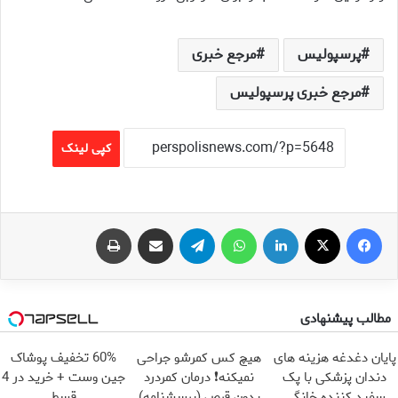
پرسپولیس
مرجع خبری
مرجع خبری پرسپولیس
کپی لینک
فیس بوک
X
لینکدین
واتس آپ
تلگرام
اشتراک گذاری از طریق ایمیل
چاپ
مطالب پیشنهادی
پایان دغدغه هزینه های
هیچ کس کمرشو جراحی
60% تخفیف پوشاک
دندان پزشکی با پک
نمیکنه❗ درمان کمردرد
جین وست + خرید در 4
سفید کننده خانگی
بدون قرص (پرسشنامه)
قسط