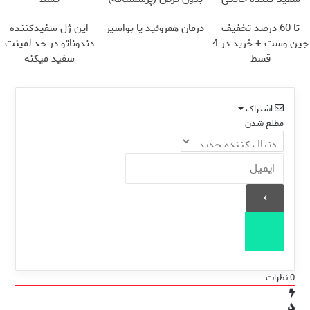
تا 60 درصد تخفیف
درمان همروئید یا بواسیر
این ژل سفیدکننده
جین وست + خرید در 4
دندوناتو در حد لمینت
قسط
سفید میکنه
(40%تخفیف)
اشتراک
مطلع شدن
0
نظرات