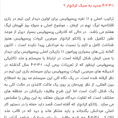
۴-۲-۳-۱ جدید به سبک کرانچار ؟
ترکیب اصلی و ۱۱ نفره پرسپولیس برای اولین دیدار این تیم در بازی
افتتاحیه لیگ نهم در کرمان ، موضوع اصلی و سوژه روز قهرمان لیگ
هفتم می باشد. در حالی که کادرفنی پرسپولیس بسیار دیرتر از موعد
مقرر تکمیل شد و زلاتکو کرانچار سرمربی کروات پرسپولیس هنوز
شناخت کامل و لازم را نسبت به مردانش پیدا نکرده است ، اکنون
گمانه زنی های بسیاری پیرامون ۱۱ بازیکن اصلی پرسپولیس برای دیدار
با مس کرمان شکل گرفته است. در ارتباط با سیستم و متد تاکتیکی
پرسپولیس اینطور که از تمرینات برمی آید، ۱-۳-۲-۴ سال گذشته در
اندیشه های سرمربی کروات پرسپولیس برای سیستم بازی این تیم در
نظر گرفته شده است. در یک نگاه کلی این سیستم مد روز به اصطلاح
بین المللی، از نظر چیدمان بر روی یک ماکت کاغذی در حالت کلی به
یک شکل ثابت است اما این شرح وظایف بازیکنان در منطقه های
مختلف است که تفاوت دیدگاه مربیان معتقد به این روش را مشخص
می سازد . زلاتکو کرانچار که گفته است قصد دارد حمله را در دستور کار
اصلی مردانش بگنجاند و باید منتظر ماند و دید که در قالب متد
تاکتیکی ۱-۳-۲-۴ چه شرح وظایفی را برای مردانش خواهد گذارد تا