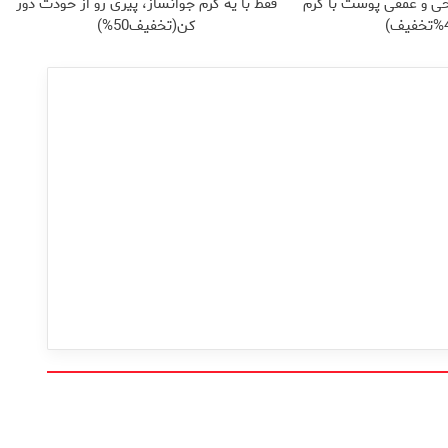
ی و عمقی پوست با کرم
فقط با یه کرم جوانساز، پیری رو از خودت دور
کن(تخفیف50%)