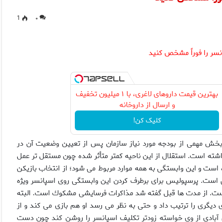
1
۰
سر را فوراً مشخص كنيد
بهترین قیمت داروهای لاغری، با ۱ میلیون تخفیف
و ارسال از داروخانه‌
کلیک کن!
خش مهمى از بودجه مورد نياز سازمان پس از تعيين وضعيت آن در
ذاشته است. استقلال از اين ناحيه كمتر متأثر شده چون مستقل تر عمل
 است و اين وابستگى به همه موارد مربوط مى شود؛ از انتخاب بازيكن
 است. پرسپوليس براى برطرف كردن اين وابستگى روى اسپانسر ويژه
ت. از مدت ها قبل گفته شد مذاكرات فرسايشى مشكوك است. البته
ديگرى را ترتيب داد و حتى به نظر مى رسد او هم بازى مى كند و از
 آبادى از وى خواسته زودتر تكليف اسپانسر را روشن كند چون دست