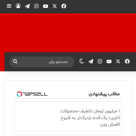
X
فیس بوک
یوتیوب
اینستاگرام
تلگرام
ورود
ساید
X
فیس بوک
یوتیوب
اینستاگرام
تلگرام
تغییر پوسته
جستجو
برای
مطالب پیشنهادی
۱ میلیون تومان تخفیف محصولات
لاغری؛ یک قدم نزدیک‌تر به شروع
کاهش وزن