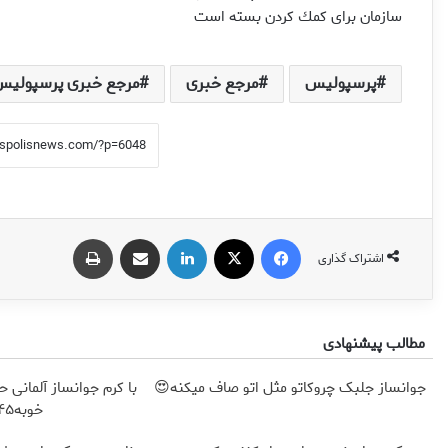
سازمان براى كمك كردن بسته است
پرسپولیس
مرجع خبری
مرجع خبری پرسپولیس
فیس بوک
X
لینکدین
اشتراک گذاری از طریق ایمیل
چاپ
اشتراک گذاری
مطالب پیشنهادی
جوانساز جلبک چروکاتو مثل اتو صاف میکنه😍
با کرم جوانساز آلمانی
خوبه۴۵٪تخفیف