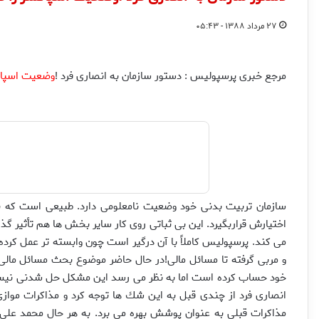
۲۷ مرداد ۱۳۸۸ - ۰۵:۴۳
مرجع خبری پرسپولیس : دستور سازمان به انصارى فرد !
وضعيت اسپان
سازمان تربيت بدنى خود وضعيت نامعلومى دارد. طبيعى است كه ب
اختيارش قراربگيرد. اين بى ثباتى روى كار ساير بخش ها هم تأثير گ
مى كند. پرسپوليس كاملاً با آن درگير است چون وابسته تر عمل كرده
و مربى گرفته تا مسائل مالى!در حال حاضر موضوع بحث مسائل مالى
خود حساب كرده است اما به نظر مى رسد اين مشكل حل شدنى نيس
انصارى فرد از چندى قبل به اين شك ها توجه كرد و مذاكرات موازى 
مذاكرات قبلى به عنوان پوشش بهره مى برد. به هر حال محمد على