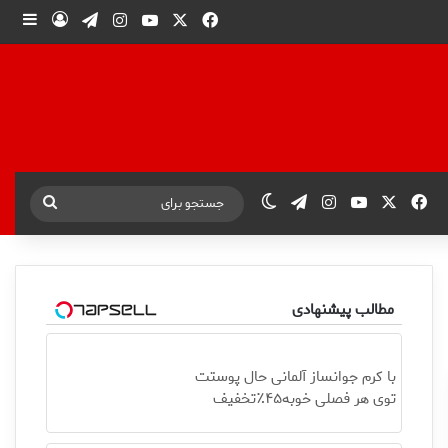
X
فیس بوک
یوتیوب
اینستاگرام
تلگرام
ورود
ساید
X
فیس بوک
یوتیوب
اینستاگرام
تلگرام
تغییر پوسته
جستجو
برای
مطالب پیشنهادی
با کرم جوانساز آلمانی حال پوستت
توی هر فصلی خوبه۴۵٪تخفیف