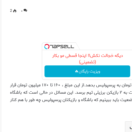
2
۰
دیگه خجالت نکش‼️ اینجا قسطی مو بکار
(تضمینی)
ویزیت رایگان🔥
سازمان تربيت بدنى قرار است تا آخر هفته مبلغ ۴۵۰ تا ۵۰۰ ميليون تومان به پرسپوليس بدهد.از اين مبلغ ، ۱۶۰ تا ۱۷۰ ميليون تومان قرار
است به ملا محمد پرداخت شود، يك قسمت از اين پول هم قرار است به ۲ بازيكن برزيلى تيم برسد. اين مسائل در حالى است كه باشگاه
وضعيت بايد ببينيم كه باشگاه و بازيكنان پرسپوليس چه طور با هم كنار