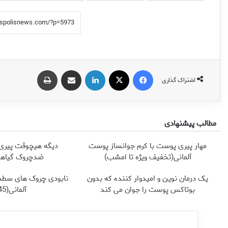
فیس بوک
X
لینکدین
اشتراک گذاری از طریق ایمیل
چاپ
اشتراک گذاری
مطالب پیشنهادی
مهار پیری پوست با کرم جوانساز پوست
دیگه هیچوقت پیری 
آلمانی(تخفیف ویژه تا امشب)
ضدچروک گیاهی👈🏻45%
یک درمان نوین و امیدوار کننده که بدون
نابودی چروک های سطح
بوتاکس پوست را جوان می کند
آلمانی(45%تخفیف)