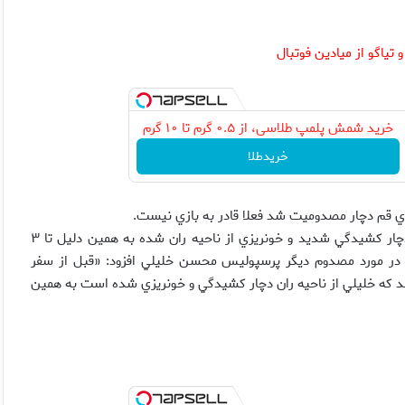
تياگو از ميادين فوتبال
خرید شمش پلمپ طلاسی، از ۰.۵ گرم تا ۱۰ گرم
خریدطلا
باي قم دچار مصدوميت شد فعلا قادر به بازي نيست.
پزشك پرسپوليس در اين مورد گفت: «تياگو در ديدار با صباي قم دچار كشيدگي شديد و خونريزي از ناحيه ران شده به همين دليل تا ۳
ه در مورد مصدوم ديگر پرسپوليس محسن خليلي افزود: «قبل از سفر
ه خليلي از ناحيه ران دچار كشيدگي و خونريزي شده است به همين