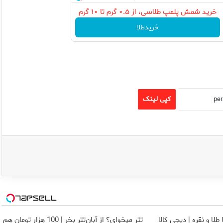
خرید شمش پلمپ طلاسی، از ۰.۵ گرم تا ۱۰ گرم
خریدطلا
کپی لینک
طلا و نقره | دیجی کالا
تتر میخوای؟ از آبان‌تتر بخر | 100 هزار تومان هم