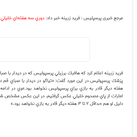
مرجع خبری پرسپلیس : فريد زرينه خبر داد
دوري سه هفته‌اي خليلي و 
:
فريد زرينه اعلام كرد كه هافبك برزيلي پرسپوليس كه در ديدار با ص
هفته ديگر قادر به بازي براي پرسپوليس نخواهد بود.»وي در ادام
امارات از پاي مصدوم خليلي عكس گرفتيم. در اين عكس مشخص شد ك
دليل او هم حداقل ۲ تا ۳ هفته ديگر قادر به بازي نخواهد بود.»