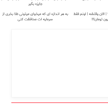
جایزه بگیر
 الان وقتشه | اونم فقط
به هر اندازه ای که میخوای میتونی طلا بخری از
سرمایه ات محافظت کنی