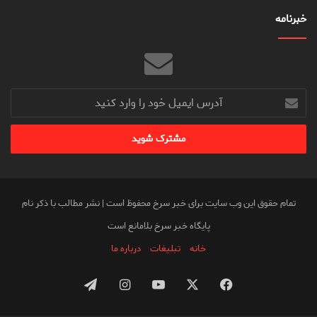
خبرنامه
آدرس
ایمیل
خود
را
وارد
کنید
تمام حقوق این وب سایت برای خبر سرخ محفوظ است | نشر مطالب با ذکر نام
پایگاه خبر سرخ بلامانع است
خانه
تبلیغات
درباره ما
فیس
X
یوتیوب
اینستاگرام
تلگرام