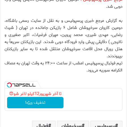
دوبی شد.
به گزارش مرجع خبری پرسپولیس و به نقل از سایت رسمی باشگاه،
دومین کاروان سرخپوشان شامل ۶ بازیکن جامانده در تهران ( شیث
رضایی، مهدی شیری، محمد پروین، مهران فرضیات، اکبر صغیری و
نائیجی ) دقایقی پیش وارد فرودگاه دوبی شدند. این بازیکنان سریعاً به
هتل رویال محل اقامت سرخپوشان منتقل شده تا به سایر بازیکنان
بپیوندند.
تیم فوتبال پرسپولیس امشب از ساعت ۲۴:۰۰ به وقت تهران به مصاف
الکرامه سوریه می‌رود.
تا آخر شهریور12کیلو لاغر شو😍
تخفیف ویژه!
پرسپولیس
سرخپوشان
فوتبال