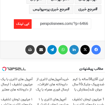
مرجع خبری
مرجع خبری پرسپولیس
کپی لینک
فیس بوک
X
لینکدین
واتس آپ
تلگرام
اشتراک گذاری از طریق ایمیل
چاپ
مطالب پیشنهادی
این آقای58ساله با کرم
خریدآمپول‌های لاغری از
آمپول های لاغری با یک
ضدچروک جلبک10سال
داروخانه های اطرافت،
میلیون تخفیف | ارسال
جوان شد(سفارش با
ارسال فوری همراه با پک
از داروخانه های معتبر
تخفیف)
یخ!
1 میلیون تومان تخفیف
آمپول‌های لاغری را ۱
۱ میلیون تومان تخفیف
خرید داروهای لاغری با
میلیون تومان ارزان‌تر از
داروهای لاغری منتخب