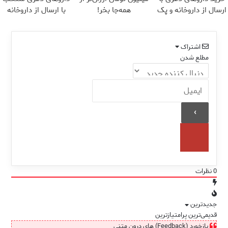
ارسال از داروخانه و پک
همه‌جا بخر!
با ارسال از داروخانه
یخ!
نزدیکت
اشتراک
مطلع شدن
0
نظرات
جدیدترین
قدیمی‌ترین
پرامتیازترین
بازخورد (Feedback) های درون متنی