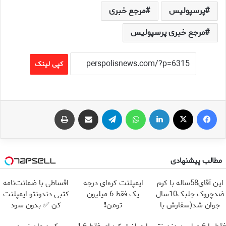
پرسپولیس
مرجع خبری
مرجع خبری پرسپولیس
کپی لینک
فیس بوک
X
لینکدین
واتس آپ
تلگرام
اشتراک گذاری از طریق ایمیل
چاپ
مطالب پیشنهادی
این آقای58ساله با کرم
ایمپلنت کره‌ای درجه
اقساطی با ضمانت‌نامه
ضدچروک جلبک10سال
یک فقط 6 میلیون
کتبی دندونتو ایمپلنت
جوان شد(سفارش با
تومن❗
کن ✅ بدون سود
تخفیف)