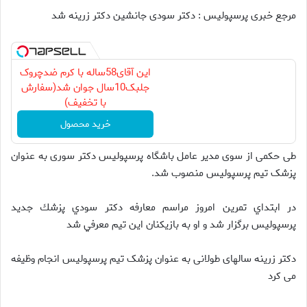
مرجع خبری پرسپولیس : دکتر سودی جانشین دکتر زرینه شد
این آقای58ساله با کرم ضدچروک
جلبک10سال جوان شد(سفارش
با تخفیف)
خرید محصول
طی حکمی از سوی مدیر عامل باشگاه پرسپولیس دکتر سوری به عنوان
پزشک تیم پرسپولیس منصوب شد.
در ابتداي تمرين امروز مراسم معارفه دكتر سودي پزشك جديد
پرسپوليس برگزار شد و او به بازيكنان اين تيم معرفي شد
دکتر زرینه سالهای طولانی به عنوان پزشک تیم پرسپولیس انجام وظیفه
می کرد