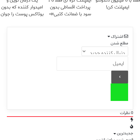
فقط با 6 میلیون دندونتو
ایمپلنت کره ای فقط 6 ❗
یک درمان نوین و
ایمپلنت کن!
پرداخت اقساطی بدون
امیدوار کننده که بدون
سود با ضمانت کتبی📣
بوتاکس پوست را جوان
می کند
اشتراک
مطلع شدن
0
نظرات
جدیدترین
قدیمی‌ترین
پرامتیازترین