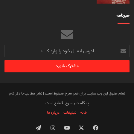
خبرنامه
آدرس
ایمیل
خود
را
وارد
کنید
تمام حقوق این وب سایت برای خبر سرخ محفوظ است | نشر مطالب با ذکر نام
پایگاه خبر سرخ بلامانع است
خانه
تبلیغات
درباره ما
فیس
X
یوتیوب
اینستاگرام
تلگرام