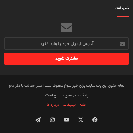
خبرنامه
آدرس
ایمیل
خود
را
وارد
کنید
تمام حقوق این وب سایت برای خبر سرخ محفوظ است | نشر مطالب با ذکر نام
پایگاه خبر سرخ بلامانع است
خانه
تبلیغات
درباره ما
فیس
X
یوتیوب
اینستاگرام
تلگرام