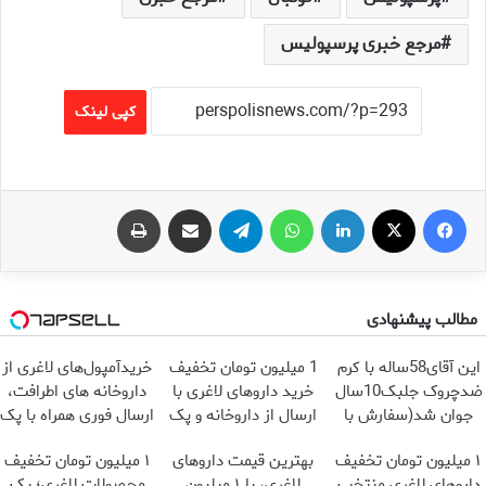
مرجع خبری پرسپولیس
کپی لینک
فیس بوک
X
لینکدین
واتس آپ
تلگرام
اشتراک گذاری از طریق ایمیل
چاپ
مطالب پیشنهادی
این آقای58ساله با کرم
1 میلیون تومان تخفیف
خریدآمپول‌های لاغری از
ضدچروک جلبک10سال
خرید داروهای لاغری با
داروخانه های اطرافت،
جوان شد(سفارش با
ارسال از داروخانه و پک
ارسال فوری همراه با پک
تخفیف)
یخ!
یخ!
۱ میلیون تومان تخفیف
بهترین قیمت داروهای
۱ میلیون تومان تخفیف
داروهای لاغری منتخب
لاغری، با ۱ میلیون
محصولات لاغری؛ یک