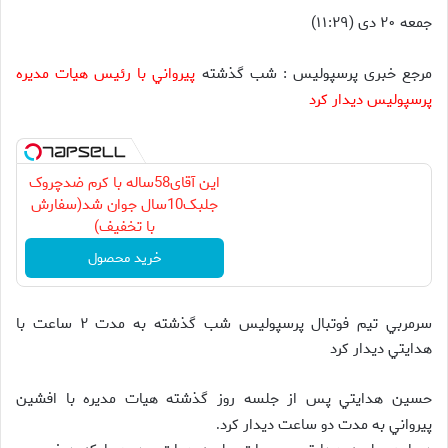
جمعه ۲۰ دی (۱۱:۲۹)
مرجع خبری پرسپولیس : شب گذشته
پيرواني با رئيس هيات مديره
پرسپوليس ديدار كرد
این آقای58ساله با کرم ضدچروک
جلبک10سال جوان شد(سفارش
با تخفیف)
خرید محصول
سرمربي تيم فوتبال پرسپوليس شب گذشته به مدت ۲ ساعت با
هدايتي ديدار كرد
حسين هدايتي پس از جلسه روز گذشته هيات مديره با افشين
پيرواني به مدت دو ساعت ديدار كرد
.