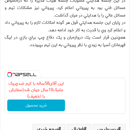
در اين جلسه هدايتي مصوبات جلسه هيات مديره را كه درخصوص
مسائل فني بود به پيرواني اعلام كرد. پيرواني نيز مشكلات تيم و
مسائل مالي را با هدايتي در ميان گذاشت
.
در پايان اين جلسه هدايتي قول هر گونه امكانات لازم را به پيرواني داد
و اعلام كرد وي با قدرت به كار خود ادامه دهد
.
همچنين قرار است يك دروازه‌بان و يك دفاع چپ براي بازي در ليگ
قهرمانان آسيا به زودي با نظر پيرواني به اين تيم بپيوندد
.
این آقای58ساله با کرم ضدچروک
جلبک10سال جوان شد(سفارش
با تخفیف)
خرید محصول
پرسپولیس
فوتبال
مرجع خبری