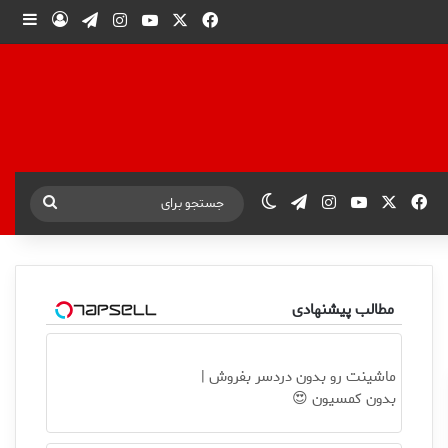
X
فیس بوک
یوتیوب
اینستاگرام
تلگرام
ورود
ساید
X
فیس بوک
یوتیوب
اینستاگرام
تلگرام
تغییر پوسته
جستجو
برای
مطالب پیشنهادی
ماشینت رو بدون دردسر بفروش |
بدون کمسیون 😍