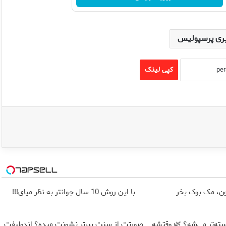
ری پرسپولیس
کپی لینک
با این روش 10 سال جوانتر به نظر میای!!!
ته‌تر می‌شه؟ 🌿 وقتشه
صورتت از سنت پیرتر نشونت میده؟ اندولیفت