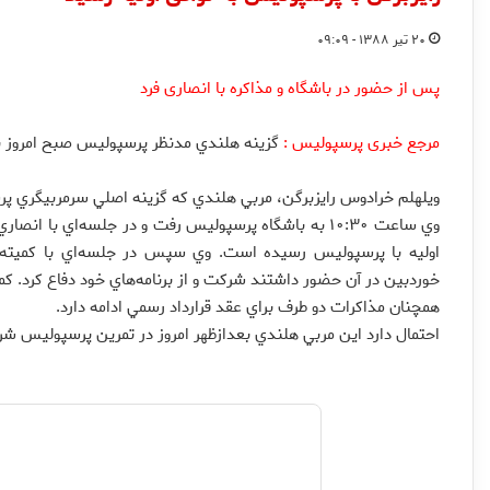
۲۰ تیر ۱۳۸۸ - ۰۹:۰۹
پس از حضور در باشگاه و مذاکره با انصاری فرد
مرجع خبری پرسپولیس :
گزينه هلندي مدنظر پرسپوليس صبح امروز با 
ويلهلم خرادوس رايزبرگن، مربي هلندي كه گزينه اصلي سرمربيگري پرسپوليس است ساعت ۴ ب
وي ساعت ۱۰:۳۰ به باشگاه پرسپوليس رفت و در جلسه‌اي با
اوليه با پرسپوليس رسيده است. وي سپس در جلسه‌اي با كميته 
خوردبين در آن حضور داشتند شركت و از برنامه‌هاي خود دفاع كرد. كميته 
همچنان مذاكرات دو طرف براي عقد قرارداد رسمي ادامه دارد.
احتمال دارد اين مربي هلندي بعدازظهر امروز در تمرين پرسپوليس شرك