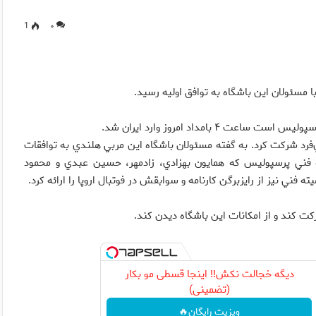
1
۰
مسئولان اين باشگاه به توافق اوليه رسيد.
امداد امروز وارد ايران شد.
 انصاري‌فرد شركت كرد. به گفته مسئولان باشگاه اين مربي هلندي به توافقات
فني پرسپوليس كه همايون بهزادي، زادمهر، حسين عبدي و محمود
فني نيز از رايزبرگن كارنامه و سوابقش در فوتبال اروپا را ارائه كرد.
ت كند و از امكانات اين باشگاه ديدن ‌كند.
دیگه خجالت نکش‼️ اینجا قسطی مو بکار
(تضمینی)
ویزیت رایگان🔥