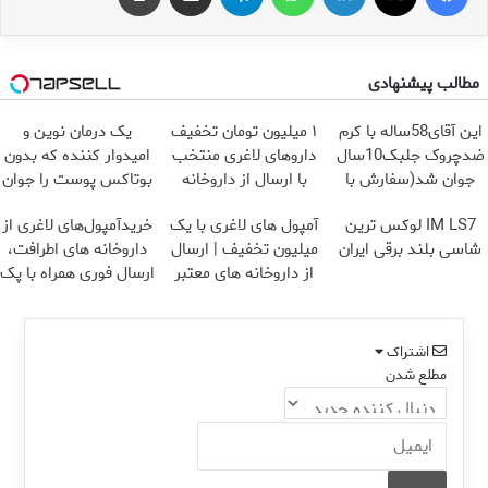
مطالب پیشنهادی
این آقای58ساله با کرم
۱ میلیون تومان تخفیف
یک درمان نوین و
ضدچروک جلبک10سال
داروهای لاغری منتخب
امیدوار کننده که بدون
جوان شد(سفارش با
با ارسال از داروخانه
بوتاکس پوست را جوان
تخفیف)
نزدیکت
می کند
IM LS7 لوکس ترین
آمپول های لاغری با یک
خریدآمپول‌های لاغری از
شاسی بلند برقی ایران
میلیون تخفیف | ارسال
داروخانه های اطرافت،
از داروخانه های معتبر
ارسال فوری همراه با پک
یخ!
اشتراک
مطلع شدن