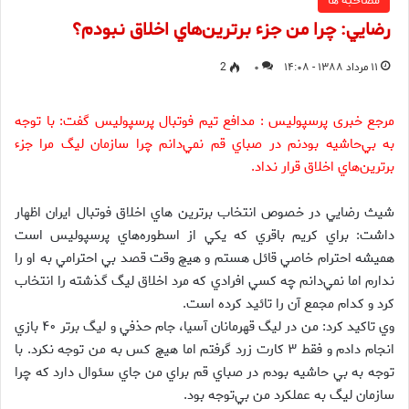
مصاحبه ها
رضايي: چرا من جزء برترين‌هاي اخلاق نبودم؟
۱۱ مرداد ۱۳۸۸ - ۱۴:۰۸
۰
2
مرجع خبری پرسپولیس : مدافع تيم فوتبال پرسپوليس گفت: با توجه
به بي‌حاشيه بودنم در صباي قم نمي‌دانم چرا سازمان ليگ مرا جزء
برترين‌هاي اخلاق قرار نداد.
شيث رضايي در خصوص انتخاب برترين هاي اخلاق فوتبال ايران اظهار
داشت: براي كريم باقري كه يكي از اسطوره‌هاي پرسپوليس است
هميشه احترام خاصي قائل هستم و هيچ وقت قصد بي احترامي به او را
ندارم اما نمي‌دانم چه كسي افرادي كه مرد اخلاق ليگ گذشته را انتخاب
كرد و كدام مجمع آن را تائيد كرده است.
وي تاكيد كرد: من در ليگ قهرمانان آسيا، جام حذفي و ليگ برتر ۴۰ بازي
انجام دادم و فقط ۳ كارت زرد گرفتم اما هيچ كس به من توجه نكرد. با
توجه به بي حاشيه بودم در صباي قم براي من جاي سئوال دارد كه چرا
سازمان ليگ به عملكرد من بي‌توجه بود.