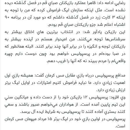
رضايي ادامه داد: ظاهرا عملكرد بازيكنان صباي قم در فصل گذشته ديده
نشده است. مثل اينكه سازمان ليگ فراموش كرده كه من با توجه به
اينكه ۳ كارت زرد در فصل گذشته داشتم كه دو مورد آن در برنامه ۹۰
اشتباه اعلام شد جزو بازيكنان صباي قم بودم.
اين بازيكن يادآور شد: در انتخاب برترين هاي اخلاق بيشتر به
سرشناس‌ها توجه مي‌كنند. من اميدوار هستم در آينده بيشتر به
بازيكنان توجه و انگيزه را در برابر آنها چند برابر كنند. البته همانطور كه
در صبا بوده‌ام در پرسپوليس خواهم بود چون دوست دارم چهره
واقعي‌ام را مردم ببيند نه كه آنها را فريب دهم.
مدافع پرسپوليس درباه بازي مقابل مس كرمان گفت: هميشه بازي اول
اهميت زيادي دارد. ما نبايد فراموش كنيم امتيازات در اوايل ليگ برتر
ارزش زيادي دارد.
وي افزود: پرسپوليس ۱۲ بازيكن خود را از دست داده و ميانگين سني
اين تيم پايين آمده است. از هواداران مي‌خواهم صبور باشند و سعي
كنند بستري آماده كنند تا پرسپوليس به شرايط ايده آل برسد.
پرسپوليس در اولين بازي خود در ليگ برتر ۱۵ مرداد ميهمان مس كرمان
است.