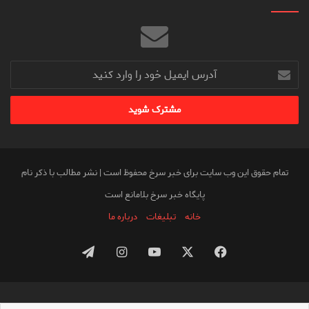
آدرس
ایمیل
خود
را
وارد
کنید
تمام حقوق این وب سایت برای خبر سرخ محفوظ است | نشر مطالب با ذکر نام
پایگاه خبر سرخ بلامانع است
خانه
تبلیغات
درباره ما
فیس
X
یوتیوب
اینستاگرام
تلگرام
بوک