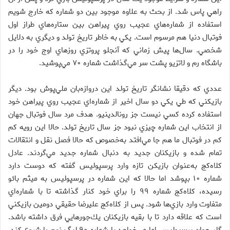
راهي پاس شد. از بحث به علاوه موجود بين دو شماره كه خارج شويم
استفاده از شماره‌هاي عجيب روي پيراهن بين ستاره‌هاي طراز اول
فوتبال دنيا هم مرسوم است. يكي به خاطر تاريخ تولد و ديگري به دلايل
شخصي. سال‌ها پيش زماني كه آنجلو پروتزي روزهاي اوج خود را در
باشگاه رم و لاتزيو پشت سر مي‌گذاشت شماره ۷۰ مي‌پوشيد.
عددي كه دقيقا نشانگر تاريخ تولد اين دروازه‌بان ملي‌پوش بود. ديگر
بازيكني كه طي يكي دو سال اخير از شماره‌اي عجيب روي پيراهن خود
استفاده كرده كسي نيست جز رونالدينيو. هدف مرد سال فوتبال جهان
از انتخاب اين شماره چيزي نبود جز سال تاريخ تولد. حالا اين رويه كم
كم در فوتبال ما هم جا مي‌افتد به‌خصوص كه حالا فصل نقل و انتقالات
تمام شده و بازيكنان جديد به دنبال شماره جديد مي‌گردند. عادل
كلاه‌كج به‌عنوان بازيكن تازه وارد پرسپوليس گفته كه دوست دارد
شماره ۱۰ بپوشد اما حالا كه اين شماره در پرسپوليس به ميثم بائو
رسيده، كلاه‌كج شماره ۹۹ را براي خود كنار گذاشته تا با شماره‌اي
متفاوت وارد بازي‌ها شود. پس از كلاه‌كج عليرضا حقيقي دومين بازيكني
است كه علاقه دارد تا با بقيه بازيكنان يك‌جورهايي فرق داشته باشد.