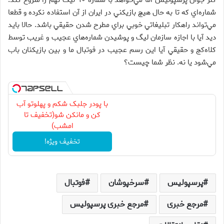
گلر جوان پرسپوليس اما مي‌خواهد با شماره ۹۰ ليگ نهم را شروع كند.
شماره‌اي كه تا به حال هيچ بازيكني در ايران از آن استفاده نكرده و قطعا
مي‌تواند راهكار تبليغاتي خوبي براي مطرح شدن حقيقي باشد. حالا بايد
ديد آيا با اجازه سازمان ليگ و پوشيدن شماره‌هاي عجيب و غريب توسط
كلاه‌كج و حقيقي آيا اين رسم عجيب در فوتبال ما و بين بازيكنان باب
مي‌شود يا نه. نظر شما چيست؟
با پودر جلبک شکم و پهلوتو آب
کن و مانکن شو(تخفیف تا
امشب)
تخفیف ویژه!
پرسپولیس
سرخپوشان
فوتبال
مرجع خبری
مرجع خبری پرسپولیس