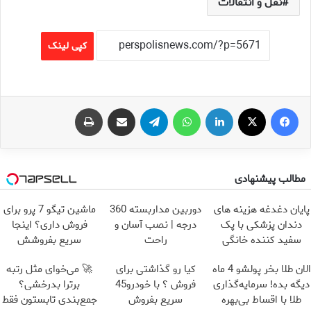
نقل و انتقالات
کپی لینک
فیس بوک
X
لینکدین
واتس آپ
تلگرام
اشتراک گذاری از طریق ایمیل
چاپ
مطالب پیشنهادی
پایان دغدغه هزینه های
دوربین مداربسته 360
ماشین تیگو 7 پرو برای
دندان پزشکی با پک
درجه | نصب آسان و
فروش داری؟ اینجا
سفید کننده خانگی
راحت
سریع بفروشش
الان طلا بخر پولشو 4 ماه
کیا رو گذاشتی برای
🚀 می‌خوای مثل رتبه
دیگه بده! سرمایه‌گذاری
فروش ؟ با خودرو45
برترا بدرخشی؟
طلا با اقساط بی‌بهره
سریع بفروش
جمع‌بندی تابستون فقط