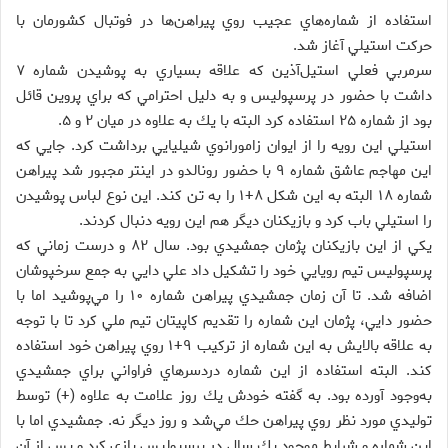
استفاده از شماره‌هاي عجيب روي پيراهن‌‌ها در فوتبال كشورمان با
حركت استيلي آغاز شد.
سرمربي فعلي استيل‌آذين كه علاقه بسياري به پوشيدن شماره ۷
داشت با حضور در پرسپوليس و به دليل احترامي كه براي پروين قائل
بود از شماره ۲۵ استفاده كرد البته با يك به علاوه در ميان ۲ و ۵.
استيلي اين رويه را از ايوان زامورانوي شيليايي برداشت كرد. جايي كه
اين مهاجم عاشق شماره ۹ با حضور رونالدو در اينتر مجبور شد پيراهن
شماره ۱۸ البته به اين شكل ۸+۱ را به تن كند. اين نوع لباس پوشيدن
را استيلي باب كرد و بازيكنان ديگر هم اين رويه دنبال كردند.
يكي از اين بازيكنان پژمان جمشيدي بود. سال ۸۲ و درست زماني كه
پرسپوليس تيم رويايي خود را تشكيل داد علي دايي به جمع سرخپوشان
اضافه شد. تا آن زمان جمشيدي پيراهن شماره ۱۰ را مي‌پوشيد اما با
حضور دايي، پژمان اين شماره را تقديم كاپيتان تيم ملي كرد تا با توجه
به علاقه بالايش به اين شماره از تركيب ۹+۱ روي پيراهن خود استفاده
كند. البته استفاده از اين شماره دردسرهاي فراواني براي جمشيدي
به‌وجود آورده بود. به گفته خودش يك روز علامت به علاوه (+) توسط
توليدي مورد نظر روي پيراهن حك مي‌شد و روز ديگر نه. جمشيدي اما با
اين شماره و شرايط موجود يك سال در پرسپوليس بازي كرد و پس از آن