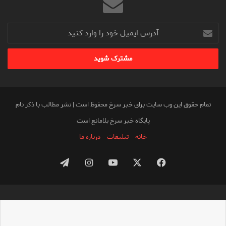
آدرس
ایمیل
خود
را
وارد
کنید
تمام حقوق این وب سایت برای خبر سرخ محفوظ است | نشر مطالب با ذکر نام
پایگاه خبر سرخ بلامانع است
خانه
تبلیغات
درباره ما
فیس
X
یوتیوب
اینستاگرام
تلگرام
بوک