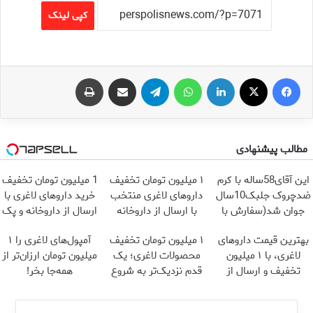
کپی لینک
فیس بوک
X
لینکدین
واتس آپ
تلگرام
اشتراک گذاری از طریق ایمیل
چاپ
مطالب پیشنهادی
این آقای58ساله با کرم
۱ میلیون تومان تخفیف
1 میلیون تومان تخفیف
ضدچروک جلبک10سال
داروهای لاغری منتخب
خرید داروهای لاغری با
جوان شد(سفارش با
با ارسال از داروخانه
ارسال از داروخانه و پک
تخفیف)
نزدیکت
یخ!
بهترین قیمت داروهای
۱ میلیون تومان تخفیف
آمپول‌های لاغری را ۱
لاغری، با ۱ میلیون
محصولات لاغری؛ یک
میلیون تومان ارزان‌تر از
تخفیف و ارسال از
قدم نزدیک‌تر به شروع
همه‌جا بخر!
داروخانه‌
کاهش وزن