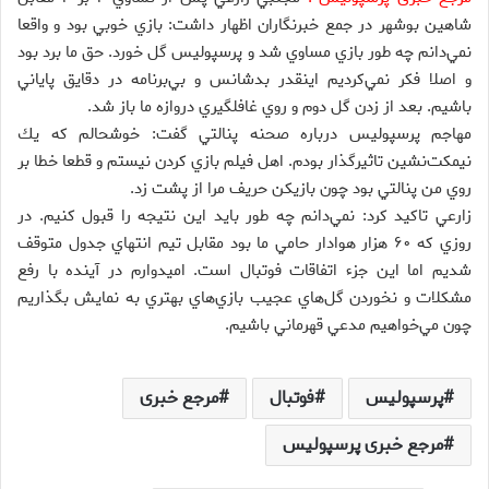
شاهين بوشهر در جمع خبرنگاران اظهار داشت: بازي خوبي بود و واقعا
نمي‌دانم چه طور بازي مساوي شد و پرسپوليس گل خورد. حق ما برد بود
و اصلا فكر نمي‌كرديم اينقدر بدشانس و بي‌برنامه در دقايق پاياني
باشيم. بعد از زدن گل دوم و روي غافلگيري دروازه ما باز شد.
مهاجم پرسپوليس درباره صحنه پنالتي گفت: خوشحالم كه يك
نيمكت‌نشين تاثيرگذار بودم. اهل فيلم بازي كردن نيستم و قطعا خطا بر
روي من پنالتي بود چون بازيكن حريف‌ مرا از پشت زد.
زارعي تاكيد كرد: نمي‌دانم چه طور بايد اين نتيجه را قبول كنيم. در
روزي كه ۶۰ هزار هوادار حامي ما بود مقابل تيم انتهاي جدول متوقف
شديم اما اين جزء اتفاقات فوتبال است. اميدوارم در آينده با رفع
مشكلات و نخوردن گل‌هاي عجيب بازي‌هاي بهتري به نمايش بگذاريم
چون مي‌خواهيم مدعي قهرماني باشيم.
پرسپولیس
فوتبال
مرجع خبری
مرجع خبری پرسپولیس