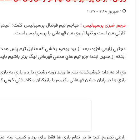
۴ شهریور ۱۳۸۸ - ۱۱:۳۷
مرجع خبری پرسپولیس :
مهاجم تيم فوتبال پرسپولیس گفت: اميدوارم
گلزني من است و تنها آرزوي من قهرماني با پرسپوليس است.
مجتبي زارعي افزود: بعد از برد روحيه بخشي كه مقابل تيم پاس همدا
اينكه از همين ابتدا جزو تيم هاي مدعي قهرماني ليگ برتر باشيم بايد
وي ادامه داد: خوشبختانه تيم ما روند روبه رشدي دارد و بازي به باز
بازي ها در پايان جشن قهرماني بگيريم با بازيكنان و كادر فني خوبي ك
زارعي تصريح كرد: ما در تمام بازي ها فقط براي برد و كسب سه ام