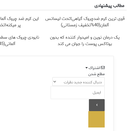
مطالب پیشنهادی
قوی ترین کرم ضدچروک گیاهی!تحت لیسانس
این کرم ضد چروک آلما
آلمان(40%تخفیف زمستانی)
پر میکنه!تخ
یک درمان نوین و امیدوار کننده که بدون
نابودی چروک های سطح
بوتاکس پوست را جوان می کند
آلمانی(45%تخفیف)
اشتراک
مطلع شدن