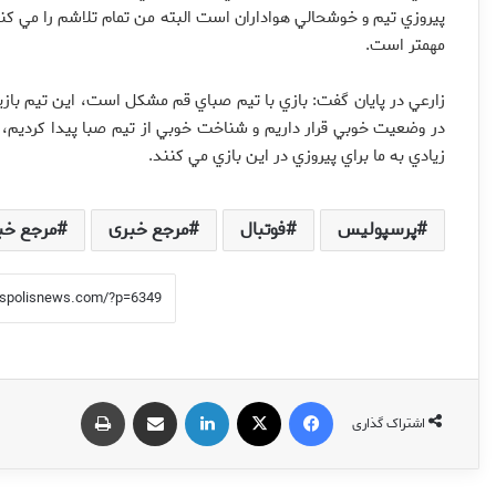
پيروزي تيم و خوشحالي هواداران است البته من تمام تلاشم را مي كنم ت
مهمتر است.
زارعي در پايان گفت: بازي با تيم صباي قم مشكل است، اين تيم بازيكن
در وضعيت خوبي قرار داريم و شناخت خوبي از تيم صبا پيدا كرديم، خو
زيادي به ما براي پيروزي در اين بازي مي كنند.
پرسپولیس
فوتبال
مرجع خبری
مرجع خب
فیس بوک
X
لینکدین
اشتراک گذاری از طریق ایمیل
چاپ
اشتراک گذاری