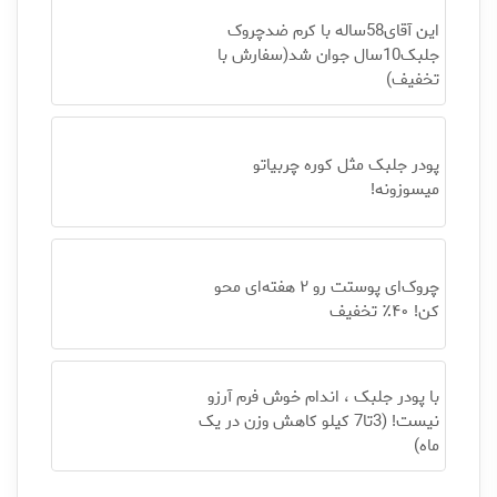
این آقای58ساله با کرم ضدچروک
جلبک10سال جوان شد(سفارش با
تخفیف)
پودر جلبک مثل کوره چربیاتو
میسوزونه!
چروک‌ای پوستت رو ۲ هفته‌ای محو
کن! ۴۰٪ تخفیف
با پودر جلبک ، اندام خوش فرم آرزو
نیست! (3تا7 کیلو کاهش وزن در یک
ماه)