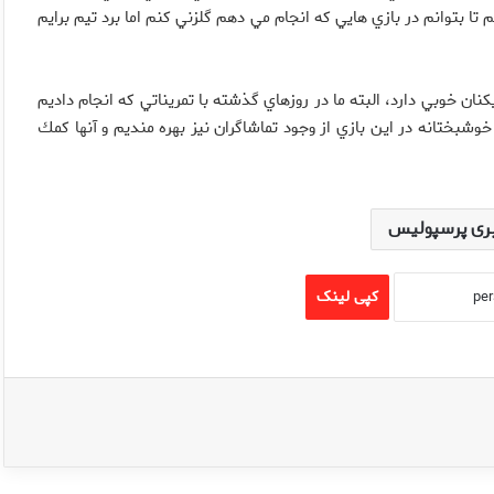
ا بتوانم در بازي هايي كه انجام مي دهم گلزني كنم اما برد تيم برايم
ان خوبي دارد، البته ما در روزهاي گذشته با تمريناتي كه انجام داديم
شبختانه در اين بازي از وجود تماشاگران نيز بهره منديم و آنها كمك
ری پرسپولیس
کپی لینک