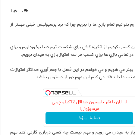
1
۰
 بتوانيم تمام بازي ها را ببریم چرا که برد پرسپوليس خيلي مهمتر از
ن كسب كرديم از انگيزه كافي براي شكست تيم صبا برخورداريم و براي
 در تمامي بازي ها براي كسب هر سه امتياز بازي به ميدان برويم.
ي بهتر مي شويم و مي خواهم در اين فصل با جمع آوري حداكثر امتيازات
ه تيم ما دارد فكر مي كنم اين مهم دور از دسترس نباشد.
از الان تا آخر تابستون حداقل 12کیلو چربی
میسوزونی!
تخفیف ویژه!
تياز به ميدان مي رويم و مهم نيست چه كسي دربازي گلزني كند مهم