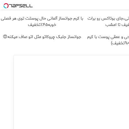
نی،جای بوتاکس رو برات
با کرم جوانساز آلمانی حال پوستت توی هر فصلی
فیف تا امشب
خوبه۴۵٪تخفیف
ی و عمقی پوست با کرم
جوانساز جلبک چروکاتو مثل اتو صاف میکنه😍