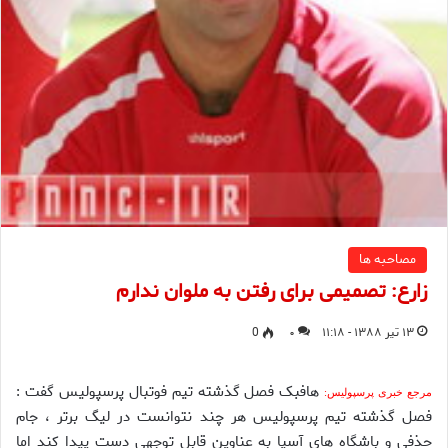
مصاحبه ها
زارع: تصمیمی برای رفتن به ملوان ندارم
۱۳ تیر ۱۳۸۸ - ۱۱:۱۸
۰
0
هافبک فصل گذشته تیم فوتبال پرسپولیس گفت :
مرجع خبری پرسپولیس:
فصل گذشته تيم پرسپوليس هر چند نتوانست در ليگ برتر ، جام
حذفي و باشگاه هاي آسيا به عناوين قابل توجهي دست پيدا کند اما