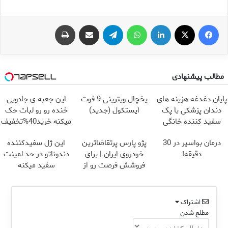
فیس بوک
X
لینکدین
واتس آپ
تلگرام
اشتراک گذاری از طریق ایمیل
چاپ
مطالب پیشنهادی
پایان دغدغه هزینه های
یخچال ویترینی 9 فوت
این جعبه ی جادویی
دندان پزشکی با پک
ایستکول (جدید)
خنده رو رو لبات حک
سفید کننده خانگی
میکنه خرید40%تخفیف
درمان بواسیر در 30
پژو پارس پرتقاضاترین
این ژل سفیدکننده
دقیقه!
خودروی ایران | برای
دندوناتو در حد لمینت
فروشش فرصت رو از
سفید میکنه
دست نده!
(40%تخفیف)
اشتراک
مطلع شدن