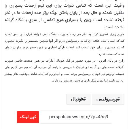
واقيت اين است که تمامي نفرات براي اين تيم زحمات بسياري را
متقبل شدند و حال بعد از پايان يافتن ليگ برتر همه زحمات ما در نظر
گرفته نشده است چون با بسياري هيچ تماسي از سوي باشگاه گرفته
نشده است.
مازيار زارع تصريح کرد : به نظر مي رسد مديريت باشگاه نمي خواهد قرارداد را بامن تمديد
کند که البته با تمام علاقه اي که به پرسپوليس دارم اگر آنها همچين تصميمي را بگيرند،مجبورم
که تيم جديدي را براي خود انتخاب کنم البته به تازگي اخباري در مورد حضورم در ملوان عنوان
شده که صحت ندارد .
زارع در پايان افزود : در مورد حضور در ليگ فوتبال امارات نيز هنوز صحبت خاصي صورت
نگرفته است ولي در آينده اي نزديک با بررسي شرايط آن درباره آن تصميم مي گيرم ولي
هميشه اولويتم تيم فوتبال پرسپوليس بوده است و اميدوارم که آينده شاهد موفقيت هاي بيشتر
اين تيم باشم اما بدون شک بازيهاي دشواري پيش رو دارد.
پرسپولیس
فوتبال
کپی لینک