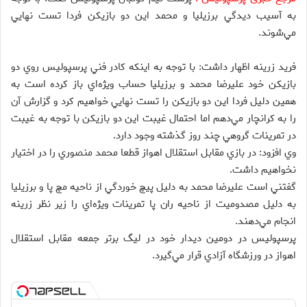
به آسيب ديدگي برزيليا و محمد اين دو بازيكن فردا تست نهايي
مي‌شوند.
فريد زرينه اظهار داشت: با توجه به اينكه كادر فني پرسپوليس روي دو
بازيكن خود عليرضا محمد و برزيليا حساب ويژه‌اي باز كرده است به
همين دليل فردا اين دو بازيكن را تست نهايي خواهيم كرد و گزارش آن
را به كرانچار مي‌دهم اما احتمال غيبت اين دو بازيكن با توجه به غيبت
در تمرينات گروهي چند روز گذشته وجود دارد.
وي افزود: در بازي مقابل استقلال اهواز قطعا محمد منصوري را در اختيار
نخواهيم داشت.
گفتني است عليرضا محمد به دليل پيچ خوردگي از ناحيه مچ پا و برزيليا
به دليل مصدوميت از ناحيه ران پا تمرينات ويژه‌اي را زير نظر زرينه
انجام مي‌دهند.
پرسپوليس در دومين ديدار خود در ليگ برتر جمعه مقابل استقلال
اهواز در ورزشگاه آزادي قرار مي‌گيرد.