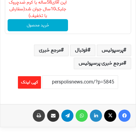
این آقای58ساله با کرم ضدچروک
جلبک10سال جوان شد(سفارش
با تخفیف)
خرید محصول
پرسپولیس
فوتبال
مرجع خبری
مرجع خبری پرسپولیس
کپی لینک
فیس بوک
X
لینکدین
واتس آپ
تلگرام
اشتراک گذاری از طریق ایمیل
چاپ