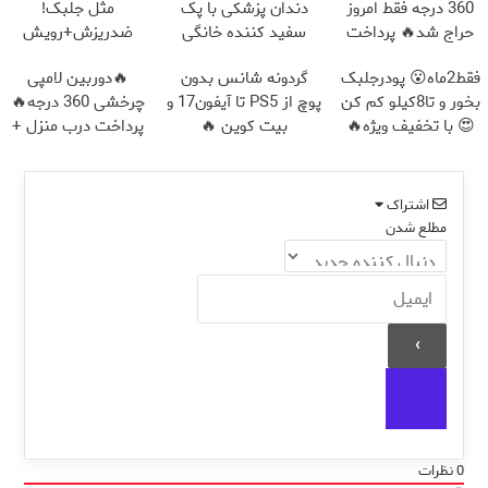
360 درجه فقط امروز
دندان پزشکی با پک
مثل جلبک!
حراج شد🔥 پرداخت
سفید کننده خانگی
ضدریزش+رویش
درب منزل
مجدد40%تخفیف
فقط2ماه😮 پودرجلبک
گردونه شانس بدون
🔥دوربین لامپی
بخور و تا8کیلو کم کن
پوچ از PS5 تا آیفون17 و
چرخشی 360 درجه🔥
😍 با تخفیف ویژه🔥
بیت کوین 🔥
پرداخت درب منزل +
گارانتی تعویض
اشتراک
مطلع شدن
0
نظرات