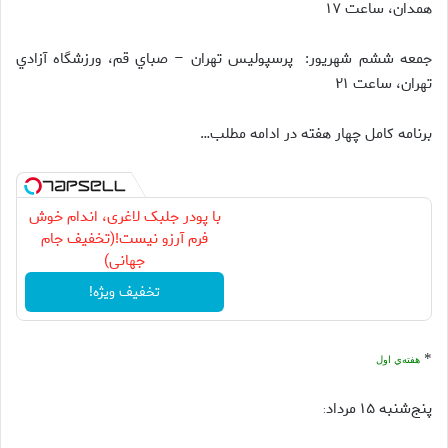
همدان، ساعت ۱۷
جمعه ششم شهريور: پرسپولیس تهران – صباي قم، ورزشگاه آزادي
تهران، ساعت ۲۱
برنامه کامل چهار هفته در ادامه مطلب…
با پودر جلبک لاغری، اندام خوش
فرم آرزو نیست!(تخفیف جام
جهانی)
تخفیف ویژه!
*
هفته‌ي اول
پنج‌شنبه ۱۵ مرداد
: