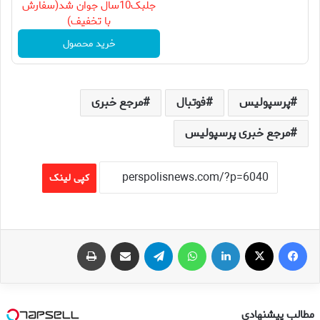
جلبک10سال جوان شد(سفارش
با تخفیف)
خرید محصول
پرسپولیس
فوتبال
مرجع خبری
مرجع خبری پرسپولیس
کپی لینک
فیس بوک
X
لینکدین
واتس آپ
تلگرام
اشتراک گذاری از طریق ایمیل
چاپ
مطالب پیشنهادی