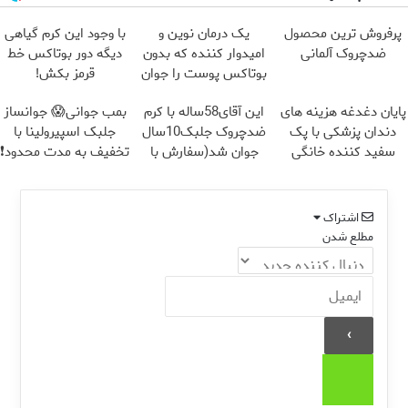
پرفروش ترین محصول
یک درمان نوین و
با وجود این کرم گیاهی
ضدچروک آلمانی
امیدوار کننده که بدون
دیگه دور بوتاکس خط
بوتاکس پوست را جوان
قرمز بکش!
می کند
پایان دغدغه هزینه های
این آقای58ساله با کرم
بمب جوانی😱 جوانساز
دندان پزشکی با پک
ضدچروک جلبک10سال
جلبک اسپیرولینا با
سفید کننده خانگی
جوان شد(سفارش با
تخفیف به مدت محدود❗
تخفیف)
اشتراک
مطلع شدن