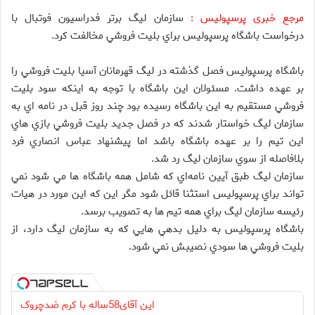
مرجع خبری پرسپولیس :
سازمان ليگ برتر فدراسيون فوتبال با
درخواست باشگاه پرسپوليس براي بليت فروشي مخالفت كرد.
باشگاه پرسپوليس فصل گذشته در ليگ قهرمانان آسيا بليت فروشي را
بر عهده داشت. مسئولان اين باشگاه با توجه به اينكه سود بليت
فروشي مستقيم به اين باشگاه رسيده بود چند روز قبل در نامه اي به
سازمان ليگ خواستار شدند كه در فصل جديد بليت فروشي بازي هاي
اين تيم را بر عهده باشگاه باشد اما پيشنهاد عباس انصاري فرد
بلافاصله از سوي سازمان ليگ رد شد.
سازمان ليگ طبق آيين نامه‌اي كه شامل همه باشگاه ها مي شود نمي
تواند براي پرسپوليس استثنا قائل شود مگر اين كه اين مورد در هيات
رئيسه سازمان ليگ براي همه تيم ها به تصويب برسد.
باشگاه پرسپوليس به دليل بدهي هايي كه به سازمان ليگ دارد، از
بليت فروشي ها سودي نصيبش نمي شود.
این آقای58ساله با کرم ضدچروک