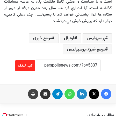
است و با سياست و روشي کاملاً متفاوت پاي به عرصه مسابقات
گذاشته است. آيا انصاري فرد هم سال بعد همين موقع از عبور از
ستاره ها ابراز پشيماني خواهد کرد يا پرسپوليس چند «علي کريمي»
ديگر دارد که برايش خوش مي درخشند
پرسپولیس
فوتبال
مرجع خبری
مرجع خبری پرسپولیس
کپی لینک
فیس بوک
X
لینکدین
واتس آپ
تلگرام
اشتراک گذاری از طریق ایمیل
چاپ
مطالب پیشنهادی