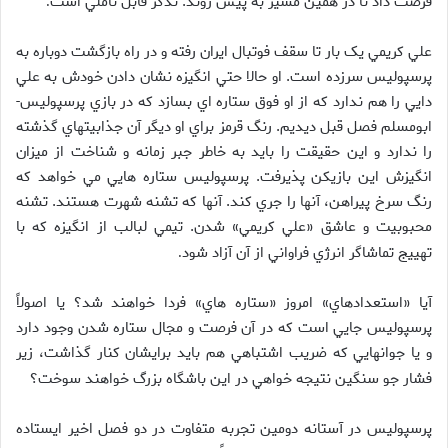
فرصت داد تا در همين مسير به پيش روند. تذکر قابل تأملي است
.
علي کريمي يک بار تا سقف فوتبال ايران رفته و در راه بازگشت دوباره به
پرسپوليس سرزده است. او حالا حتي انگيزه نشان دادن خودش به علي
دايي را هم ندارد که از او فوق ستاره اي بسازد که در بازي پرسپوليس-
ابومسلم فصل قبل ديديم. رنگ قرمز براي او ديگر آن جذابيتهاي گذشته
را ندارد و اين حقيقت را بايد به خاطر جبر زمانه و شناخت از ميزان
انگيزش اين بازيکن پذيرفت. پرسپوليس ستاره هايي مي خواهد که
رنگ سرخ پيراهن، آنها را جري کند. آنها که تشنه شهرت هستند. تشنه
محبوبيت و عاشق «علي کريمي» شدن. تيمي لبالب از انگيزه که با
تهييج تماشاگر انرژي فراواني از آن آزاد شود
.
آيا «استعدادهاي» امروز «ستاره هاي» فردا خواهند شد؟ يا اصولاً
پرسپوليس جايي است که در آن فرصت و مجال ستاره شدن وجود دارد
و يا جوانهايي که ضريب اشتباهي هم بايد برايشان کنار گذاشت، زير
فشار جو سنگين نتيجه خواهي در اين باشگاه بزرگ خواهند سوخت؟
پرسپوليس در آستانه دومين تجربه متفاوت در دو فصل اخير ايستاده