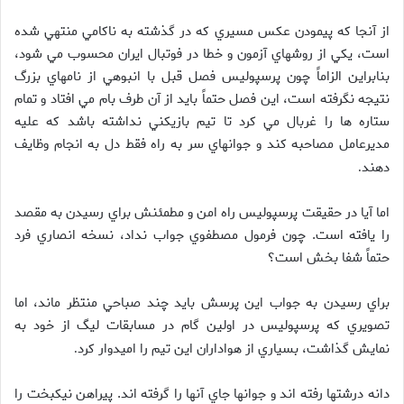
از آنجا که پيمودن عکس مسيري که در گذشته به ناکامي منتهي شده
است، يکي از روشهاي آزمون و خطا در فوتبال ايران محسوب مي شود،
بنابراين الزاماً چون پرسپوليس فصل قبل با انبوهي از نامهاي بزرگ
نتيجه نگرفته است، اين فصل حتماً بايد از آن طرف بام مي افتاد و تمام
ستاره ها را غربال مي کرد تا تيم بازيکني نداشته باشد که عليه
مديرعامل مصاحبه کند و جوانهاي سر به راه فقط دل به انجام وظايف
دهند
.
اما آيا در حقيقت پرسپوليس راه امن و مطمئنش براي رسيدن به مقصد
را يافته است. چون فرمول مصطفوي جواب نداد، نسخه انصاري فرد
حتماً شفا بخش است؟
براي رسيدن به جواب اين پرسش بايد چند صباحي منتظر ماند، اما
تصويري که پرسپوليس در اولين گام در مسابقات ليگ از خود به
نمايش گذاشت، بسياري از هواداران اين تيم را اميدوار کرد
.
دانه درشتها رفته اند و جوانها جاي آنها را گرفته اند. پيراهن نيکبخت را