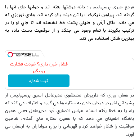
مرجع خبری پرسپولیس :
دانه درشتها رفته اند و جوانها جاي آنها را
گرفته اند. پيراهن نيکبخت را تن ميثم بائو کرده اند. هادي نوروزي که
مي داند امثال آرفي و خليلي پشت خط نشسته اند تا جاي او را در
ترکيب بگيرند با تمام وجود مي جنگد و از موقعيت دست داده به
بهترين شکل استفاده مي کند
.
فشار خون داری؟ خودت فشارت
رو بگیر
ثبت شماره
در همان روزي که داريوش مصطفوي مديرعامل اسبق پرسپوليس از
پشيماني اش در ميدان دادن به ستاره ها مي گويد و اعتراف مي کند که
راه را به خطا رفته است، عباس انصاري فرد مديرعامل فعلي همين
باشگاه اطمينان مي دهد که با همين ستاره هاي گمنام، شاهين
موفقيت را شکار خواهد کرد و قهرماني را براي هواداران به ارمغان مي
آورد
.