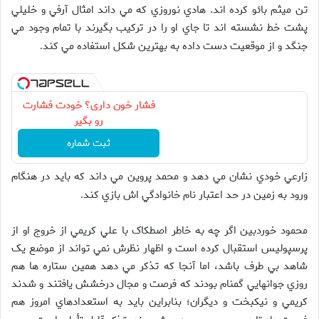
تن ميثم بائو کرده اند. هادي نوروزي که مي داند امثال آرفي و خليلي
پشت خط نشسته اند تا جاي او را در ترکيب بگيرند با تمام وجود مي
جنگد و از موقعيت دست داده به بهترين شکل استفاده مي کند
.
فشار خون داری؟ خودت فشارت
رو بگیر
ثبت شماره
زارعي خودي نشان مي دهد و محمد پروين مي داند که بايد در هنگام
ورود به زمين در حد اعتبار نام خانوادگي اش بازي کند
.
محمود خوردبين اگر چه به خاطر اصطکاک با علي کريمي از خروج او از
پرسپوليس استقبال کرده است و اظهار نظرش نمي تواند از موضع يک
شاهد بي طرف باشد، اما آنجا که تذکر مي دهد همين ستاره ها هم
روزي جوانهايي گمنام بودند که فرصت و مجال درخشش يافتند و شدند
کريمي و نيکبخت و ديگران؛ بنابراين بايد به استعدادهاي امروز هم