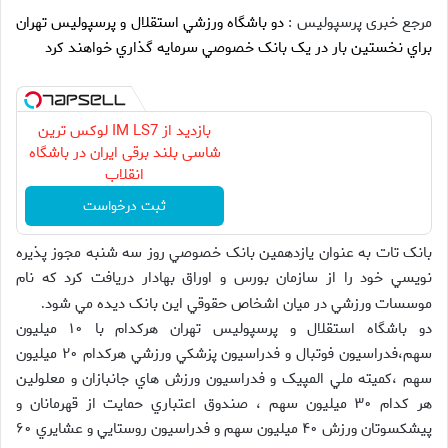
مرجع خبری پرسپولیس :
دو باشگاه ورزشي استقلال و پرسپوليس تهران
براي نخستين بار در يک بانک خصوصي سرمايه گذاري خواهند کرد
بازدید از IM LS7 لوکس ترین
شاسی بلند برقی ایران در باشگاه
انقلاب
ثبت درخواست
بانک تات به عنوان يازدهمين بانک خصوصي روز سه شنبه مجوز پذيره
نويسي خود را از سازمان بورس و اوراق بهادار دريافت کرد که نام
موسسات ورزشي در ميان اشخاص حقوقي اين بانک ديده مي شود
.
دو باشگاه استقلال و پرسپوليس تهران هرکدام با ۱۰ ميليون
سهم،فدراسيون فوتبال و فدراسيون پزشکي ورزشي هرکدام ۲۰ ميليون
سهم ،کميته ملي المپيک و فدراسيون ورزش هاي جانبازان و معلولين
هر کدام ۳۰ ميليون سهم ، صندوق اعتباري حمايت از قهرمانان و
پيشکسوتان ورزش ۴۰ ميليون سهم و فدراسيون روستايي و عشايري ۶۰