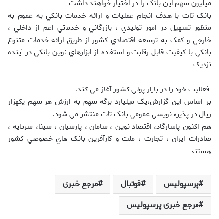
ميليون سهم اين بانک را در اختيار خواهند داشت
.
بانک تات با هدف انجام عمليات و ارائه خدمات بانکي به عموم به
منظور تسهيل در امور توليدي ، بازرگاني و خدماتي اعم از داخلي ،
خارجي و کمک به توسعه اقتصادي کشور از طريق ارائه خدمات متنوع
بانکي با کيفيت قابل رقابت و استفاده از ابزارهاي نوين بانکي در آينده
نزديک
فعاليت خود را در بازار پولي کشور آغاز مي کند
.
بر اساس اين گزارش،يک ميليارد برگه سهم به ارزش هر سهم يکهزار
ريال در پذيره نويسي عمومي بانک تات منتشر مي شود
.
هم اکنون پاسارگاد، اقتصاد نوين ، سامان ، پارسيان ، سينا، سرمايه ،
صادرات ايران ، تجارت ، ملت و کارآفرين بانک هاي خصوصي کشور
هستند
.
پرسپولیس
فوتبال
مرجع خبری
مرجع خبری پرسپولیس