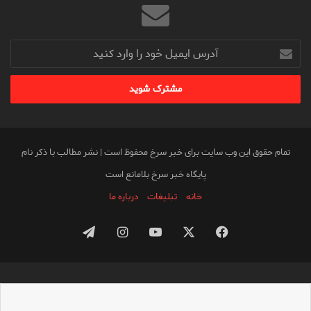
آدرس
ایمیل
خود
را
وارد
کنید
تمام حقوق این وب سایت برای خبر سرخ محفوظ است | نشر مطالب با ذکر نام
پایگاه خبر سرخ بلامانع است
خانه
تبلیغات
درباره ما
فیس
X
یوتیوب
اینستاگرام
تلگرام
بوک