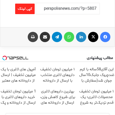
کپی لینک
فیس بوک
X
لینکدین
واتس آپ
تلگرام
اشتراک گذاری از طریق ایمیل
چاپ
مطالب پیشنهادی
این آقای58ساله با کرم
۱ میلیون تومان تخفیف
آمپول های لاغری با یک
ضدچروک جلبک10سال
داروهای لاغری منتخب
میلیون تخفیف | ارسال
جوان شد(سفارش با
با ارسال از داروخانه
از داروخانه های معتبر
تخفیف)
نزدیکت
۱ میلیون تومان تخفیف
بهترین داروهای لاغری
1 میلیون تومان تخفیف
محصولات لاغری؛ یک
برای شروع کاهش وزن،
خرید داروهای لاغری با
قدم نزدیک‌تر به شروع
ارسال از داروخانه های
ارسال از داروخانه و پک
کاهش وزن
نزدیکت!
یخ!