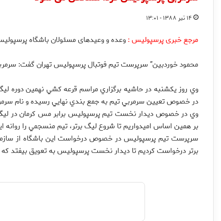
۱۴ تیر ۱۳۸۸ - ۱۳:۰۱
مرجع خبری پرسپولیس :
وعده و وعیدهای مسئولان باشگاه پرسپولیس 
محمود خوردبين” سرپرست تيم فوتبال پرسپوليس تهران گفت: سرمرب
وي روز يکشنبه در حاشيه برگزاري مراسم قرعه کشي نهمين دوره ليگ ب
در خصوص تعيين سرمربي تيم به جمع بندي نهايي رسيده و نام سرمربي
وي در خصوص ديدار نخست تيم پرسپوليس برابر مس کرمان در ليگ نهم
بر همين اساس اميدواريم تا شروع ليگ برتر، تيم منسجمي را روانه ا
سرپرست تيم پرسپوليس در خصوص درخواست اين باشگاه از سازمان ل
برتر درخواست کرديم تا ديدار نخست پرسپوليس به تعويق بيفتد که م