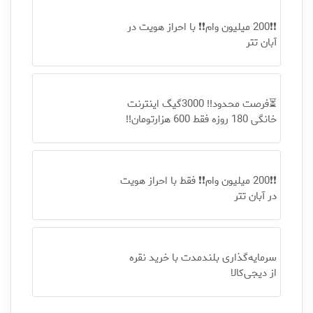
❗❗200 میلیون وام❗❗ با احراز هویت در
آبان تتر
⏳فرصت محدود!! 3000گیگ اینترنت
خانگی 180 روزه فقط 600 هزارتومان!!
❗❗200 میلیون وام❗❗ فقط با احراز هویت
در آبان تتر
سرمایه‌گذاری بلندمدت با خرید نقره
از دیجی‌کالا