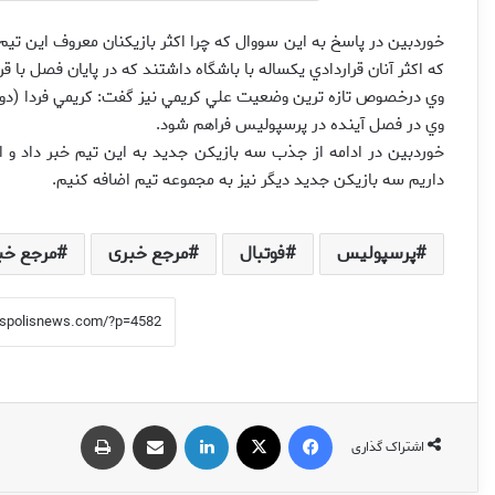
خوردبين در پاسخ به اين سووال که چرا اکثر بازيکنان معروف اين تيم
که اکثر آنان قراردادي يکساله با باشگاه داشتند که در پايان فصل با قر
وي درخصوص تازه ترين وضعيت علي کريمي نيز گفت: کريمي فردا (دوشن
وي در فصل آينده در پرسپوليس فراهم شود.
خوردبين در ادامه از جذب سه بازيکن جديد به اين تيم خبر داد و ا
داريم سه بازيکن جديد ديگر نيز به مجموعه تيم اضافه کنيم.
پرسپولیس
فوتبال
مرجع خبری
مرجع خب
فیس بوک
X
لینکدین
اشتراک گذاری از طریق ایمیل
چاپ
اشتراک گذاری