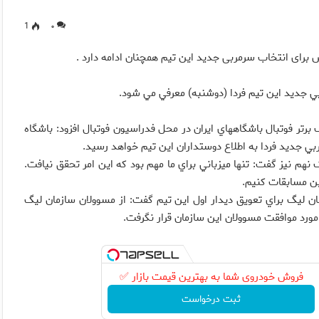
1
۰
برای انتخاب سرمربی جدید این تیم همچنان ادامه دارد .
ي جديد اين تيم فردا (دوشنبه) معرفي مي شود.
رتر فوتبال باشگاههاي ايران در محل فدراسيون فوتبال افزود: باشگاه
 جديد فردا به اطلاع دوستداران اين تيم خواهد رسيد.
 نيز گفت: تنها ميزباني براي ما مهم بود که اين امر تحقق نيافت.
ين مسابقات کنيم.
يگ براي تعويق ديدار اول اين تيم گفت: از مسوولان سازمان ليگ
ورد موافقت مسوولان اين سازمان قرار نگرفت.
فروش خودروی شما به بهترین قیمت بازار ✅
ثبت درخواست