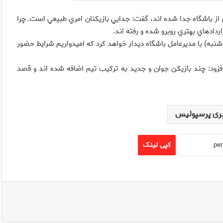
 از باشگاه جدا شده اند، گفت: جدايي بازيکنان امري طبيعي است. چرا
اردادهاي بهتري روبرو شده و رفته اند.
به) با مديرعامل باشگاه ديدار خواهد کرد که اميدواريم شرايط حضور
فزود: چند بازيکن جوان و جديد به ترکيب تيم اضافه شده اند و قصد
ری پرسپولیس
کپی لینک