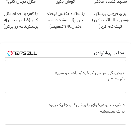
سفید کننده خانگی
تومان بگیر
منزل درمان کنی؟
((پرسش‌نامه))
برای فروش بیشتر،
با اعتماد بنفس لبخند
با کمردرد خداحافظی
همین حالا اقدام کن (
بزن (ژل سفیدکننده
کن! (فیلم و ببین ◀
ثبت نام کن )
دندان40%تخفیف)
پرسش‌نامه رو پرکن)
مطالب پیشنهادی
خودرو کی ام سی j7 خودتو راحت و سریع
بفروشش
ماشینت رو میخوای بفروشی؟ اینجا یک روزه
برات میفروشه