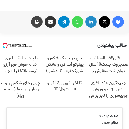
فیس بوک
X
لینکدین
واتس آپ
تلگرام
اشتراک گذاری از طریق ایمیل
چاپ
مطالب پیشنهادی
این آقای58ساله با کرم
با پودر جلبک شکم و
با پودر جلبک لاغری،
ضدچروک جلبک10سال
پهلوتو آب کن و مانکن
اندام خوش فرم آرزو
جوان شد(سفارش با
شو(تخفیف تا امشب)
نیست!(تخفیف جام
تخفیف)
جهانی)
جدیدترین متد لاغری
تا آخر شهریور12کیلو
چربی های شکم پهلوت
بدون رژیم و ورزش
لاغر شو😍👌🏻
رو فراری بده❗ (تخفیف
چربیسوزی را 3برابر می
ویژه)
کند
اشتراک
مطلع شدن