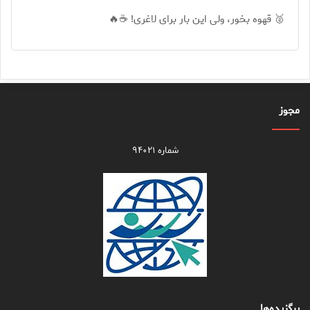
🥈 قهوه بخور، ولی این بار برای لاغری! ☕🔥
مجوز
شماره ۹۴۰۲۱
برگزیده‌ها