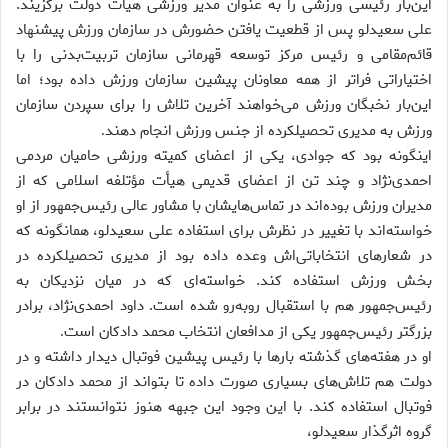
این‌بار رئیسی ورزشی را به عنوان مدیر ورزشی هیأت دولت برگزیند.
علی سعیدلو پس از قطعیت یافتن حضورش در سازمان ورزش پیشنهاد
قائم‌مقامی و رئیس مرکز توسعه قهرمانی سازمان تربیت‌بدنی را با
اختیاراتی فراتر از همه معاونان پیشین سازمان ورزش داده بود؛ اما
این‌بار نخبگان ورزش می‌خواهند آخرین تلاش را برای سپردن سازمان
ورزش به مدیری تحصیلکرده از جنس ورزش انجام دهند
.
اینگونه بود که جوادی، یکی از اعضای کمیته ورزشی حامیان مردمی
احمدی‌نژ‌اد و چند تن از اعضای قدیمی هیأت مؤتلفه اسلامی که از
مدیران ورزش بوده‌اند در تماس‌هایشان با مشاور عالی رئیس‌جمهور از او
خواسته‌اند با تغییر در نظرش برای استفاده علی سعیدلو، همانگونه که
در شعارهای انتخاباتی‌اش وعده داده بود از مدیری تحصیلکرده در
بخش ورزش استفاده کند. خواسته‌ای که در میان نزدیکان به
رئیس‌جمهور هم با استقبال روبه‌رو شده است. داود احمدی‌نژاد، برادر
بزرگتر رئیس‌جمهور یکی از مدافعان انتخاب محمد دادکان است
.
او در هفته‌های گذشته بارها با رئیس پیشین فوتبال دیدار داشته و در
دولت هم تلاش‌های بسیاری صورت داده تا بتواند از محمد دادکان در
فوتبال استفاده کند. با این وجود این جبهه هنوز نتوانستند در برابر
گروه اثرگذار سعیدلو،