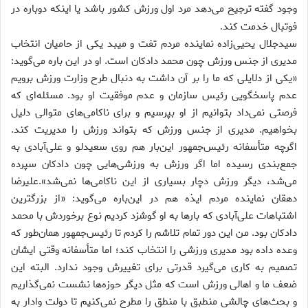
وجود گفته ترجیح می‌دهد مرد اول ورزش کشور باشد یا اینکه دوباره در
فوتبال خدمت کند
.
سیدجلال یحیی‌زاده نماینده مردم تفت و میبد یکی از حامیان انتخاب
مدیری از جنس ورزش چون محمد دادکان است. او در این باره می‌گوید:
«یکی از دلایلی که ما را بر آن داشت به دنبال طرح وزارت ورزش برویم
عدم پاسخگویی رئیس سازمان و عدم موفقیت او بود. مسئله‌ای که
فرصتی نمی‌داد بتوانیم از او بپرسیم و برای ناکامی‌های متوالی دلیل
بخواهیم. مدیری از جنس ورزش که بتواند ورزش را مدیریت کند.
اگرچه متأسفانه رئیس‌جمهور این‌بار هم روی سعیدلو و علی‌آبادی به
جمع‌بندی رسیده اما اگر ورزش به ورزشی‌هایی چون دادکان سپرده
می‌شد، دیگر ورزش دچار بسیاری از این ناکامی‌ها نمی‌شد».علیرضا
دهقان نماینده مردم ایذه هم در این‌باره می‌گوید: «از بزرگترین
اشتباهات علی‌آبادی که بارها به او گوشزد کردیم نوع برخوردش با محمد
دادکان بود. من این دور تمام تلاشم را کردم تا رئیس‌جمهور همان‌طور که
وعده داده بود مدیری ورزشی را انتخاب کند؛ اما متأسفانه وقتی ایشان
تصمیم به کاری می‌گیرد قدرتی برای تغییرش وجود ندارد. البته این
ضعف ما و اهالی ورزش است که مثل دیگر حوزه‌ها نشست نمی‌گذاریم
و بحث‌های چالشی منطبق با منطق را مطرح نمی‌کنیم تا دولت وادار به