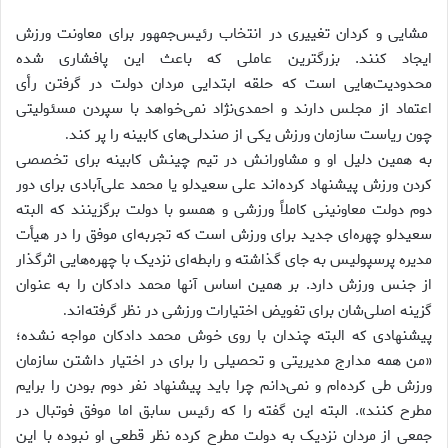
مشایی و کردان تغییری در انتخاب رئیس‌جمهور برای معاونت ورزش
ایجاد کنند. بزرگترین عاملی که باعث این پافشاری شده
محدودیت‌هایی است که حلقه ابتدایی مردان دولت در گرفتن رأی
اعتماد از مجلس دارند و احمدی‌نژاد نمی‌خواهد با سپردن مسئولیتی
چون ریاست سازمان ورزش یکی از صندلی‌های کابینه را پر کند
.
به همین دلیل او و مشاورانش در تیم چینش کابینه برای تخصصی
کردن ورزش پیشنهاد کرده‌اند علی سعیدلو یا محمد علی‌آبادی برای دور
دوم دولت معاونینی کاملاً ورزشی و همسو با دولت برگزینند که البته
سعیدلو چهره‌ای جدید برای ورزش است که تجربه‌ای موفق را در هیأت
مدیره پرسپولیس به جای گذاشته و رابطه‌ای نزدیک با چهره‌هایی اثرگذار
از جنس ورزش دارد. بر همین اساس آنها محمد دادکان را به عنوان
گزینه اصلی‌شان برای تفویض اختیارات ورزشی در نظر گرفته‌اند
.
پیشنهادی که البته چندان با روی خوش محمد دادکان مواجه نشده؛
«من همه مدارج مدیریتی و تحصیلی را برای در اختیار داشتن سازمان
ورزش طی کرده‌ام و نمی‌دانم چرا باید پیشنهاد نفر دوم بودن را برایم
مطرح کنند». البته این گفته را که رئیس سابق اما موفق فوتبال در
جمعی از مردان نزدیک به دولت مطرح کرده نظر قطعی او نبوده با این