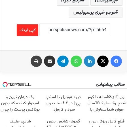
پرسپولیس
مرجع خبری
مرجع خبری پرسپولیس
کپی لینک
فیس بوک
X
لینکدین
واتس آپ
تلگرام
اشتراک گذاری از طریق ایمیل
چاپ
مطالب پیشنهادی
این آقای58ساله با کرم
خرید موبایل با اسنپ
یک درمان نوین و
ضدچروک جلبک10سال
پی | در ۴ قسط بدون
امیدوار کننده که بدون
جوان شد(سفارش با
سود و کارمزد!
بوتاکس پوست را جوان
تخفیف)
می کند
قطع کامل ریزش موی
گردونه شانس بدون
شامپو جلبک