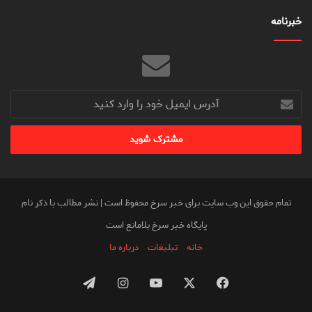
خبرنامه
آدرس
ایمیل
خود
را
وارد
کنید
تمام حقوق این وب سایت برای خبر سرخ محفوظ است | نشر مطالب با ذکر نام
پایگاه خبر سرخ بلامانع است
خانه
تبلیغات
درباره ما
فیس
X
یوتیوب
اینستاگرام
تلگرام