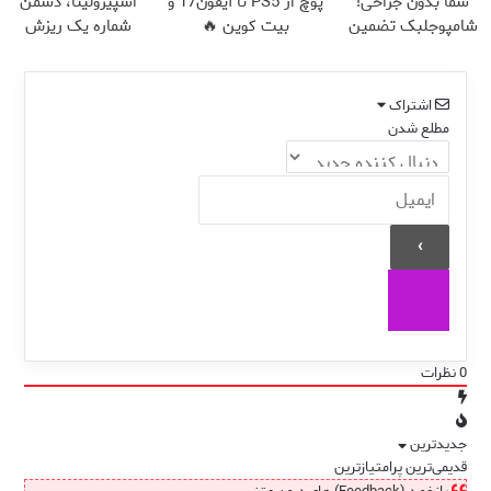
شما بدون جراحی!
پوچ از PS5 تا آیفون17 و
اسپیرولینا، دشمن
شامپوجلبک تضمین
بیت کوین 🔥
شماره یک ریزش
کیفیت
مو!45%تخفیف ویژه
اشتراک
مطلع شدن
0
نظرات
جدیدترین
قدیمی‌ترین
پرامتیازترین