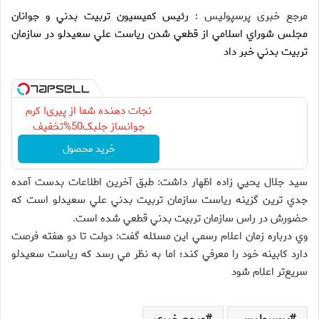
مرجع خبری پرسپولیس :
رئيس كميسيون تربيت بدني و جوانان
مجلس شوراي اسلامي از قطعي شدن رياست علي سعيدلو در سازمان
تربيت بدني خبر داد
نجات دهنده شما از پیری! کرم
جوانساز جلبک50%تخفیف
خرید محصول
سيد جلال يحيي زاده اظهار داشت: طبق آخرين اطلاعات بدست آمده
جدي ترين گزينه رياست سازمان تربيت بدني علي سعيدلو است كه
حضورش در راس سازمان تربيت بدني قطعي شده است
.
وي درباره زمان اعلام رسمي اين مسئله گفت: دولت تا دو هفته فرصت
دارد كابينه خود را معرفي كند؛ اما به نظر مي رسد كه رياست سعيدلو
سريع‌تر اعلام شود