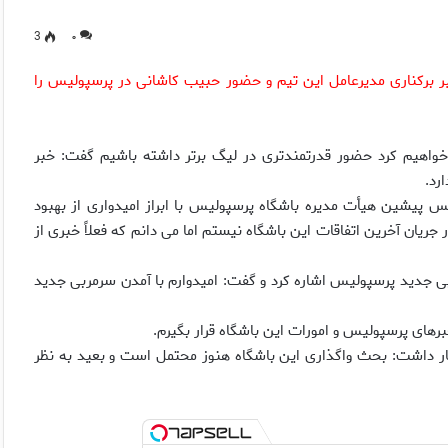
3
۰
رکناری مدیرعامل این تیم و حضور حبیب کاشانی در پرسپولیس را
اهيم كرد حضور قدرتمندترى در ليگ برتر داشته باشيم گفت: خبر
رد.
پيشين هيأت مديره باشگاه پرسپوليس با ابراز اميدوارى از بهبود
يان آخرين اتفاقات اين باشگاه نيستم اما مى دانم كه فعلاً خبرى از
 جديد پرسپوليس اشاره كرد و گفت: اميدوارم با آمدن سرمربى جديد
رهاى پرسپوليس و امورات اين باشگاه قرار بگيرم.
اشت: بحث واگذارى اين باشگاه هنوز محتمل است و بعيد به نظر