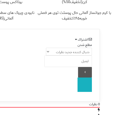
کن(تخفیف50%)
بوتاکس پوست ر
با کرم جوانساز آلمانی حال پوستت توی هر فصلی
نابودی چروک های سطح
خوبه۴۵٪تخفیف
آلمانی(45%تخفیف)
اشتراک
مطلع شدن
0
نظرات