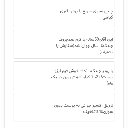
چربی سوزی سریع با پودر لاغری
گیاهی
این آقای58ساله با کرم ضدچروک
جلبک10سال جوان شد(سفارش با
تخفیف)
با پودر جلبک، اندام خوش فرم آرزو
نیست! (3تا7 کیلو کاهش وزن در یک
ماه)
تزریق اکسیر جوانی به پوست بدون
سوزن40%تخفیف