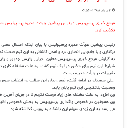
۳ مرداد ۱۳۸۸ - ۰۶:۵۶
مرجع خبری پرسپولیس : رئیس پیشین هیئت مدیره پرسپولیس خبر ب
تکذیب کرد.
رئيس پيشين هيأت مديره پرسپوليس با بيان اينكه امسال سعى خو
بركنارى و يا جابجايى انصارى فرد و آمدن كاشانى به اين تيم صحت ندا
به گزارش مرجع خبری پرسپولیس،معاون اجرايى رئيس جمهور و رئيس 
شرايط اين تيم براى حضور در ليگ نهم گفت: به علت مشغله كارى در جر
تغييرات در هيأت مديره نيست.
على سعيدلو در ادامه گفت، ضمن بيان اين مطلب به انتخاب سرمربى
وضعيت بلاتكليفى اين تيم پايان يابد.
وى افزود: به علت مشغله هاى زياد فرصت نكردم تا در جريان آخرين خب
وى همچنين در خصوص واگذارى پرسپوليس به بخش خصوصى اظهار د
مى رسد به اين زودى سهام اين باشگاه به بورس گذاشته شود.