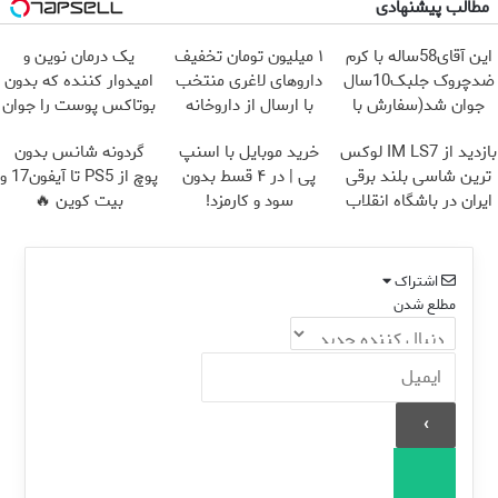
مطالب پیشنهادی
این آقای58ساله با کرم
۱ میلیون تومان تخفیف
یک درمان نوین و
ضدچروک جلبک10سال
داروهای لاغری منتخب
امیدوار کننده که بدون
جوان شد(سفارش با
با ارسال از داروخانه
بوتاکس پوست را جوان
تخفیف)
نزدیکت
می کند
بازدید از IM LS7 لوکس
خرید موبایل با اسنپ
گردونه شانس بدون
ترین شاسی بلند برقی
پی | در ۴ قسط بدون
پوچ از PS5 تا آیفون17 و
ایران در باشگاه انقلاب
سود و کارمزد!
بیت کوین 🔥
اشتراک
مطلع شدن