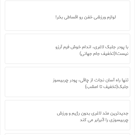
لوازم ورزشی خفن رو اقساطی بخر!
با پودر جلبک لاغری، اندام خوش فرم آرزو
نیست!(تخفیف جام جهانی)
تنها راه آسان نجات از چاقی، پودر چربیسوز
جلبک(تخفیف تا امشب)
جدیدترین متد لاغری بدون رژیم و ورزش
چربیسوزی را 3برابر می کند