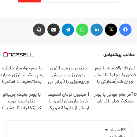
فیس بوک
X
لینکدین
واتس آپ
تلگرام
اشتراک گذاری از طریق ایمیل
چاپ
مطالب پیشنهادی
این آقای58ساله با کرم
جدیدترین متد لاغری
با کرم جوانساز جلبک،
ضدچروک جلبک10سال
بدون رژیم و ورزش
به پوستت، انرژی دوباره
جوان شد(سفارش با
چربیسوزی را 3برابر می
بده(تخفیف تا امشب)
تخفیف)
کند
تا آخر جام جهانی با پودر
1 میلیون تومان تخفیف
با پودر جلبک چربیاتو
جلبک7 کیلو لاغر شو
خرید داروهای لاغری با
مثل اسید ذوب
ارسال از داروخانه و پک
کن(تخفیف تا امشب)
یخ!
اشتراک
مطلع شدن