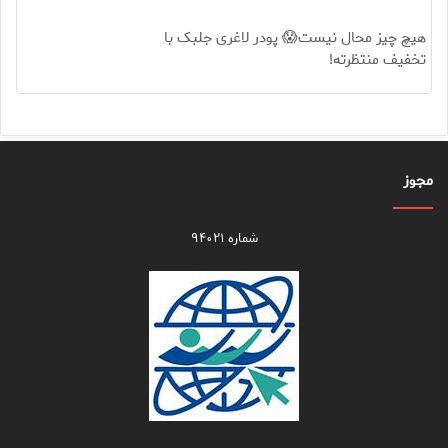
هیچ چیز محال نیست😱 پودر لاغری جلبک با
تخفیف منتظرته!
مجوز
شماره ۹۴۰۲۱