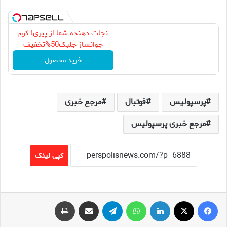
نجات دهنده شما از پیری! کرم
جوانساز جلبک50%تخفیف
خرید محصول
پرسپولیس
فوتبال
مرجع خبری
مرجع خبری پرسپولیس
کپی لینک
فیس بوک
X
لینکدین
واتس آپ
تلگرام
اشتراک گذاری از طریق ایمیل
چاپ