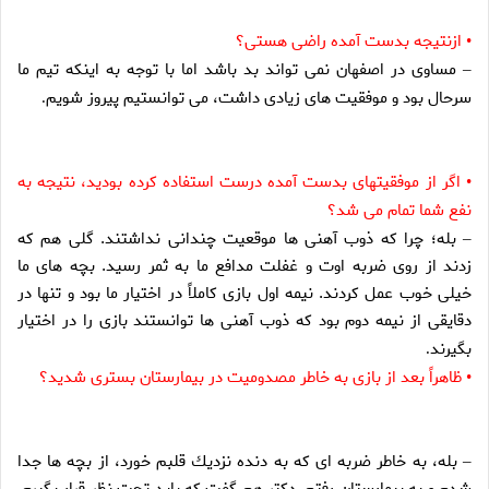
ازنتيجه بدست آمده راضى هستى؟
•
مساوى در اصفهان نمى تواند بد باشد اما با توجه به اينكه تيم ما
–
سرحال بود و موفقيت هاى زيادى داشت، مى توانستيم پيروز شويم
.
اگر از موفقيتهاى بدست آمده درست استفاده كرده بوديد، نتيجه به
•
نفع شما تمام مى شد؟
بله؛ چرا كه ذوب آهنى ها موقعيت چندانى نداشتند. گلى هم كه
–
زدند از روى ضربه اوت و غفلت مدافع ما به ثمر رسيد. بچه هاى ما
خيلى خوب عمل كردند. نيمه اول بازى كاملاً در اختيار ما بود و تنها در
دقايقى از نيمه دوم بود كه ذوب آهنى ها توانستند بازى را در اختيار
بگيرند
.
ظاهراً بعد از بازى به خاطر مصدوميت در بيمارستان بسترى شديد؟
•
بله، به خاطر ضربه اى كه به دنده نزديك قلبم خورد، از بچه ها جدا
–