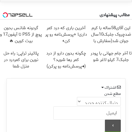
مطالب پیشنهادی
این آقای58ساله با کرم
آخرین باری که درد کمر
گردونه شانس بدون
ضدچروک جلبک10سال
داری! ◗پرسش‌نامه رو پر
پوچ از PS5 تا آیفون17 و
جوان شد(سفارش با
کن◖
بیت کوین 🔥
تخفیف)
تا آخر جام جهانی با پودر
چگونه بدون دارو از درد
پلاتینر تراپی: راه حل
جلبک7 کیلو لاغر شو
کمر رها شوید؟
نوین برای کمردرد در
(◂پرسش‌نامه رو پرکن)
منزل شما
اشتراک
مطلع شدن