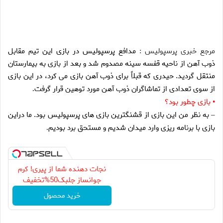
مرجع خبری پرسپولیس :
مدافع پرسپوليس در بازى اين تيم مقابل
ذوب آهن از ناحيه قفسه سينه مصدوم شد و بعد از بازى به بيمارستان
منتقل گرديد. حيدرى كه قبلاً براى ذوب آهن بازى مى كرد، در اين بازى
از سوى تعدادى از تماشاگران ذوب آهن مورد توهين قرار گرفت
.
بازى چطور بود؟
•
به نظر من اين بازى از قشنگترين بازى هاى پرسپوليس بود. ما دراين
–
بازى با برنامه ريزى وارد ميدان شديم و مستحق برد بوديم
.
نجات دهنده شما از پیری! کرم
جوانساز جلبک50%تخفیف
خرید محصول