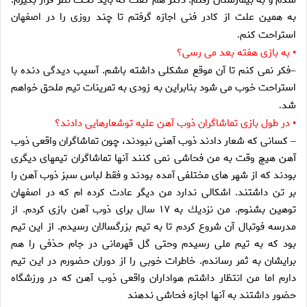
شدم و به بيمارستان رفتم. دكتر هم گفت كه بايد تحت نظر قرار بگيرم.
به همين علت از كادر فنى اجازه گرفتم تا چند روزى را در اصفهان
استراحت كنم
.
به بازى هفته بعد مى رسى؟
•
فكر نمى كنم تا آن موقع مشكلى داشته باشم. آسيب ديدگى دنده با
–
استراحت خوب مى شود بنابراين به زودى به تمرينات تيم ملحق خواهم
شد
.
در طول بازى تماشاگران ذوب آهن عليه توشعارهايى دادند؟
•
كسانى كه شعار دادند ذوب آهنى نبودند، چون تماشاگران واقعى ذوب
–
آهن هيچ وقت به من فحاشى نمى كنند آنها تماشاگران تيمهاى ديگرى
بودند كه از شهر هاى مختلفى آمده بودند و فقط لباس سبز ذوب آهن را
بر تن داشتند. اشكالى ندارد من ديگر عادت كرده ام كه در اصفهان
توهين بشنوم. من نزديك به ۱۷ سال براى ذوب آهن بازى كردم. از
مدرسه فوتبال آن شروع كردم تا به تيم بزرگسالان رسيدم. از اين تيم
بود كه به تيم ملى رسيدم وحتى گل قهرمانى در جام حذفى را هم
برايشان به ثمر رساندم. خاطرات خوبى را از دوران حضورم در اين تيم
دارم اما من انتظار داشتم هواداران واقعى ذوب آهن كه در ورزشگاه
حضور داشتند به آنها اجازه فحاشى ندهند