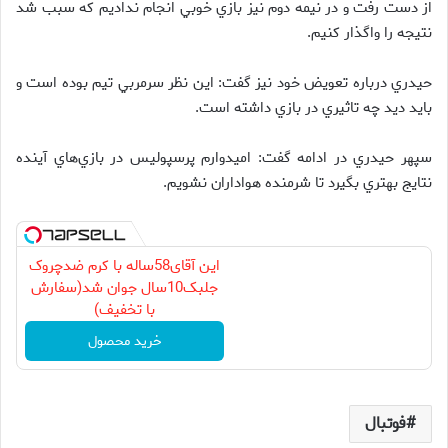
از دست رفت و در نيمه دوم نيز بازي خوبي انجام نداديم كه سبب شد
نتيجه را واگذار كنيم.
حيدري درباره تعويض خود نيز گفت: اين نظر سرمربي تيم بوده است و
بايد ديد چه تاثيري در بازي داشته است.
سپهر حيدري در ادامه گفت: اميدوارم پرسپوليس در بازي‌هاي آينده
نتايج بهتري بگيرد تا شرمنده هواداران نشويم.
این آقای58ساله با کرم ضدچروک
جلبک10سال جوان شد(سفارش
با تخفیف)
خرید محصول
فوتبال