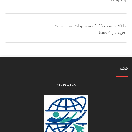
و کارمزد!
تا 70 درصد تخفیف محصولات جین وست +
خرید در 4 قسط
مجوز
شماره ۹۴۰۲۱