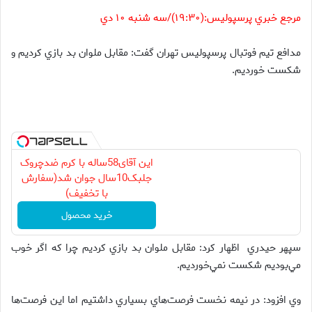
مرجع خبري پرسپوليس:(۱۹:۳۰)/سه شنبه ۱۰ دي
مدافع تيم فوتبال پرسپوليس تهران گفت: ‌مقابل ملوان بد بازي كرديم و
شكست خورديم.
این آقای58ساله با کرم ضدچروک
جلبک10سال جوان شد(سفارش
با تخفیف)
خرید محصول
سپهر حيدري اظهار كرد: مقابل ملوان بد بازي كرديم چرا كه اگر خوب
مي‌بوديم شكست نمي‌خورديم.
وي افزود: در نيمه نخست فرصت‌هاي بسياري داشتيم اما اين فرصت‌ها