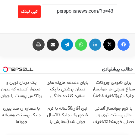
کپی لینک
فیس بوک
X
لینکدین
واتس آپ
تلگرام
اشتراک گذاری از طریق ایمیل
چاپ
مطالب پیشنهادی
برای نابودی چروکات
پایان دغدغه هزینه های
یک درمان نوین و
سراغ هیچی جز جوانساز
دندان پزشکی با پک
امیدوار کننده که بدون
جلبک نرو(تخفیف40%)
سفید کننده خانگی
بوتاکس پوست را جوان
می کند
با کرم جوانساز آلمانی
این آقای58ساله با کرم
با عصاره ی ضد پیری
حال پوستت توی هر
ضدچروک جلبک10سال
جلبک پوستت همیشه
فصلی خوبه۴۵٪تخفیف
جوان شد(سفارش با
جوونه!
تخفیف)