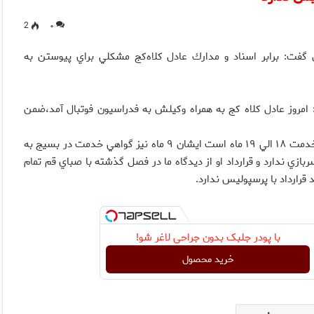
2
۰
گفت: برابر اسناد و مدارك عادل كلاه‌كج مشكلي براي پيوستن به
روز عادل كلاه كج به همراه وكيلش به فدراسيون فوتبال آمد،‌ضمن
وي افزود: با توجه به اينكه تاريخ اعزام كلاه كج ۱۹/۷/۱۳۸۷ است و خدمت ۱۸ الي ۱۹ ماه است ايشان ۹ ماه نيز گواهي خدمت در بسيج به
بازي ندارد و قرارداد او از ديدگاه ما در فصل گذشته با صباي قم تمام
رارداد با پرسپوليس ندارد.
با پودر جلبک بدون جراحی لاغر شو!
خرید محصول