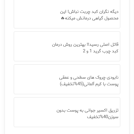
دیگه نگران کبد چربت نباش! این
محصول گیاهی درمانش میکنه🔥
قاتل اصلی رسید‼️ بهترین روش درمان
کبد چرب گرید 1 و 2
نابودی چروک های سطحی و عمقی
پوست با کرم آلمانی(45%تخفیف)
تزریق اکسیر جوانی به پوست بدون
سوزن40%تخفیف