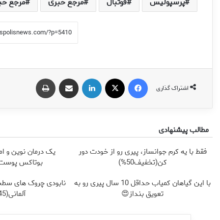
پرسپولیس
فوتبال
مرجع خبری
مرجع خب
فیس بوک
X
لینکدین
اشتراک گذاری از طریق ایمیل
چاپ
اشتراک گذاری
مطالب پیشنهادی
فقط با یه کرم جوانساز، پیری رو از خودت دور
یک درمان نوین و ام
کن(تخفیف50%)
بوتاکس پوست ر
با این گیاهان کمیاب حداقل 10 سال پیری رو به
نابودی چروک های سطح
تعویق بنداز😍
آلمانی(45%تخفیف)