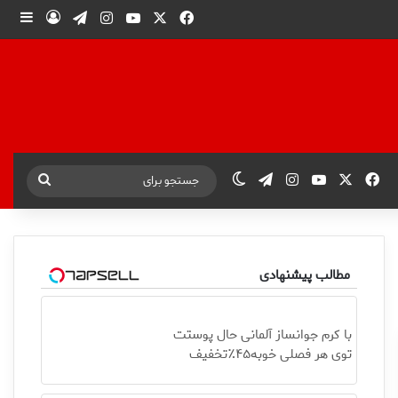
X
فیس بوک
یوتیوب
اینستاگرام
تلگرام
ورود
ساید
X
فیس بوک
یوتیوب
اینستاگرام
تلگرام
تغییر پوسته
جستجو
برای
مطالب پیشنهادی
با کرم جوانساز آلمانی حال پوستت
توی هر فصلی خوبه۴۵٪تخفیف