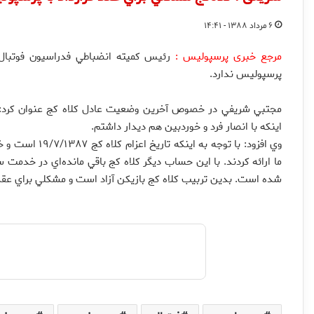
۶ مرداد ۱۳۸۸ - ۱۴:۴۱
مرجع خبری پرسپولیس :
رئيس كميته انضباطي فدراسيون فوتبال 
پرسپوليس ندارد.
مجتبي شريفي در خصوص آخرين وضعيت عادل كلاه كج عنوان كرد: ام
اينكه با انصار فرد و خوردبين هم ديدار داشتم.
ما ارائه كردند. با اين حساب ديگر كلاه كج باقي مانده‌اي در خدمت سر
شده است. بدين تربيب كلاه كج بازيكن آزاد است و مشكلي براي عقد ق