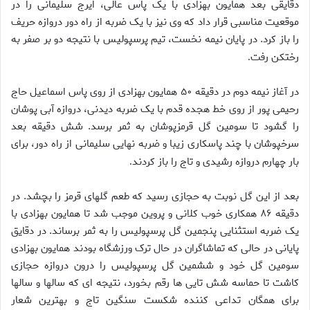
دقایقی بعد همایون بهزادی با یک پاس عالی، ایرج سلیمانی را در
موقعیت مناسبی قرار داد که وی نیز با یک ضربه از راه دور دروازه حریف
را باز کرد. در پایان نیمه نخست، تیم پرسپولیس با نتیجه دو بر صفر به
رختکن رفت
.
در آغاز نیمه دوم در دقیقه ۵۰ همایون بهزادی از روی پاس اسماعیل حاج
رحیمی پور از روی خط هجده قدم با یک ضربه دیدنی، دروازه آبی پوشان
را گشود تا سومین گل قرمزپوشان به ثمر برسد. شش دقیقه بعد
سرخپوشان با چند پاسکاری زیبا و ضربه نهایی سلیمانی از راه دور، برای
بار چهارم دروازه رشیدی و تاج را باز کردند
.
بعد از این گل نوبت به حجازی رسید که طعم گلهای قرمز را بچشد. در
دقیقه ۸۶ همکاری خوب کلانی و پروین موجب شد تا همایون بهزادی با
یک ضربه استثنایی پنجمین گل پرسپولیس را به ثمر برساند. در دقایق
پایانی در حالی که تماشاگران در حال ترک ورزشگاه بودند همایون بهزادی
سومین گل خود و ششمین گل پرسپولیس را درون دروازه حجازی
کاشت تا حماسه شش تایی ها رقم بخورد، نتیجه ای که سالها و سالها
برای همگان تداعی کننده شکست سنگین تاج و بهترین شعار