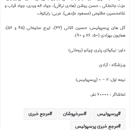
عزت جانملکی ، حسن روشن (هادی نراقی)، جواد اله وردی، جواد قراب و
غلامحسین مظلومی (مسعود مژدهی). مربی: رایکوف
.
گل های پرسپولیس: حسین کلانی (۳۲)، ایرج سلیمانی (۴۵ و ۵۶)،
همایون بهزادی (۵۰، ۸۶ و ۹۰
).
داور: نیکولای پتری چیانو (رومانی
)
ورزشگاه : آزادی
نیمه اول: ۲ – ۰ (پرسپولیس
)
تماشاگر : ۶۰۰۰۰ نفر
.
پرسپولیس
سرخپوشان
مرجع خبری
مرجع خبری پرسپولیس