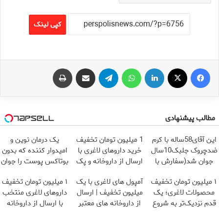
کپی لینک
فیس بوک
X
لینکدین
واتس آپ
تلگرام
اشتراک گذاری از طریق ایمیل
چاپ
مطالب پیشنهادی
این آقای58ساله با کرم
1 میلیون تومان تخفیف
یک درمان نوین و
ضدچروک جلبک10سال
خرید داروهای لاغری با
امیدوار کننده که بدون
جوان شد(سفارش با
ارسال از داروخانه و پک
بوتاکس پوست را جوان
تخفیف)
یخ!
می کند
۱ میلیون تومان تخفیف
آمپول های لاغری با یک
۱ میلیون تومان تخفیف
محصولات لاغری؛ یک
میلیون تخفیف | ارسال
داروهای لاغری منتخب
قدم نزدیک‌تر به شروع
از داروخانه های معتبر
با ارسال از داروخانه
کاهش وزن
نزدیکت