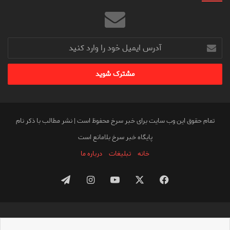
آدرس
ایمیل
خود
را
وارد
کنید
تمام حقوق این وب سایت برای خبر سرخ محفوظ است | نشر مطالب با ذکر نام
پایگاه خبر سرخ بلامانع است
خانه
تبلیغات
درباره ما
فیس
X
یوتیوب
اینستاگرام
تلگرام
بوک