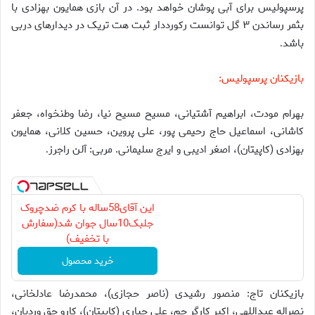
پرسپولیس برای آبی پوشان خواهد بود. در آن بازی همایون بهزادی با
بثمر رساندن ۳ گل توانست رکورددار ثبت هت تریک در دیدارهای دربی
باشد
.
بازیکنان پرسپولیس:
بهرام مودت، ابراهیم آشتیانی، مسیح مسیح نیا، رضا وطنخواه، جعفر
کاشانی، اسماعیل حاج رحیمی پور، علی پروین، حسین کلانی، همایون
بهزادی (کاپیتان)، اصغر ادیبی و ایرج سلیمانی. مربی: آلن راجرز
.
این آقای58ساله با کرم ضدچروک
جلبک10سال جوان شد(سفارش
با تخفیف)
خرید محصول
بازیکنان تاج: منصور رشیدی (ناصر حجازی)، محمدرضا عادلخانی،
نصراله عبداللهی، اکبر کارگر جم، علی جباری (کاپیتان)، کارو حق وردیان،