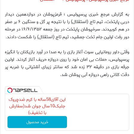
به گزارش مرجع خبری پرسپولیس ؛ قرمزپوشان در دوازدهمین دیدار
دربی پایتخت، تیم تاج (استقلال) را با نتیجه پر گل و سنگین ۶ بر صفر
در هم کوبیدند. سرخپوشان پایتخت در روز جمعه ۱۶/۶/۱۳۵۲ در مرحله
دور رفت اولین جام تخت جمشید، تیم تاج (استقلال) را شکست دادند
.
وقتی داور رومانیایی سوت آغاز بازی را به صدا در آورد بازیکنان با انگیزه
پرسپولیس، حملات بی امان خود را روی دروازه حریف آغاز کردند. اولین
جرقه بازی در دقیقه ۳۲ زده شد که سانتر زیبای آشتیانی با ضربه پر
دقت کلانی راهی دروازه آبی پوشان شد
.
این آقای58ساله با کرم ضدچروک
جلبک10سال جوان شد(سفارش
با تخفیف)
خرید محصول